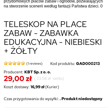
przydomowych placów zabaw i ogrodów, pozwalających
na stworzenie scenerii według fantazji Państwa dzieci.
0
TELESKOP NA PLACE
ZABAW - ZABAWKA
EDUKACYJNA - NIEBIESKI
+ ŻÓŁTY
Kod produktu:
GAD000213
(1 reviews)
Producent:
KBT Sp. z o. o.
29,00 zł
(
23.58 zł
netto)
Koszt dostawy:
16,99 zł
(Kurier)
Czas przygotowania do wysyłki:
. Produkt niedostępny