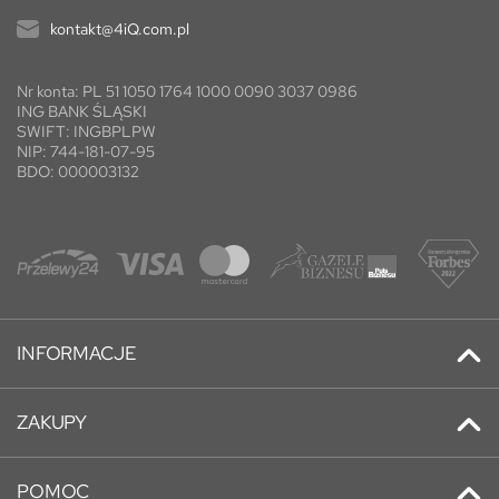
kontakt@4iQ.com.pl
Nr konta: PL 51 1050 1764 1000 0090 3037 0986
ING BANK ŚLĄSKI
SWIFT: INGBPLPW
NIP: 744-181-07-95
BDO: 000003132
INFORMACJE
Kontakt
ZAKUPY
Promocje
Adresy
Nowe produkty
POMOC