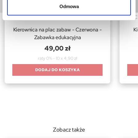
Odmowa
AKCESORIA NA PLACE ZABAW
AKC
Kierownica na plac zabaw - Czerwona -
K
Zabawka edukacyjna
49,00 zł
raty 0% - 10 x 4,90 zł
DODAJ DO KOSZYKA
Zobacz także