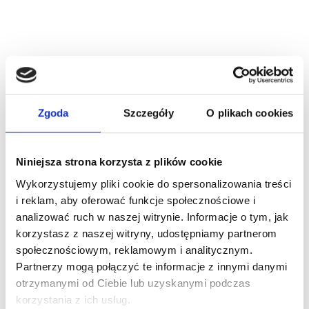
5
/
5
Zgoda
Szczegóły
O plikach cookies
Średnia Ocena
Niniejsza strona korzysta z plików cookie
1
Wykorzystujemy pliki cookie do spersonalizowania treści
i reklam, aby oferować funkcje społecznościowe i
analizować ruch w naszej witrynie. Informacje o tym, jak
Opinie Klientów
korzystasz z naszej witryny, udostępniamy partnerom
społecznościowym, reklamowym i analitycznym.
28.06.2024
Partnerzy mogą połączyć te informacje z innymi danymi
Dzieci zadowolone, ot taki gadżet.
otrzymanymi od Ciebie lub uzyskanymi podczas
korzystania z ich usług.