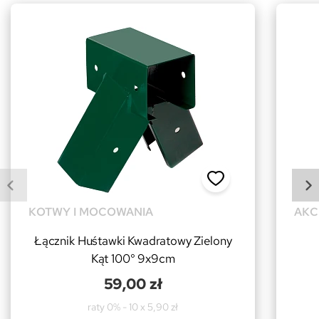
KOTWY I MOCOWANIA
AKC
Łącznik Huśtawki Kwadratowy Zielony
Kąt 100° 9x9cm
59,00 zł
raty 0% - 10 x 5,90 zł