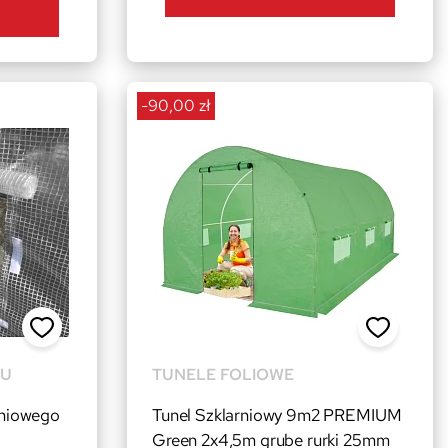
-90,00 zł
DU
TUNELE FOLIOWE
rniowego
Tunel Szklarniowy 9m2 PREMIUM
Green 2x4,5m grube rurki 25mm