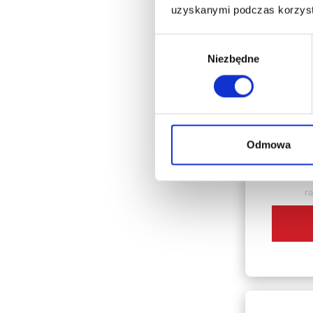
uzyskanymi podczas korzysta
Wybór
Niezbędne
zgody
TUNELE 
Tunel Sz
Green 3x
Odmowa
ra