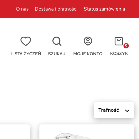
O nas
Dostawa i płatności
Status zamówienia
0
KOSZYK
LISTA ŻYCZEŃ
SZUKAJ
MOJE KONTO
Trafność