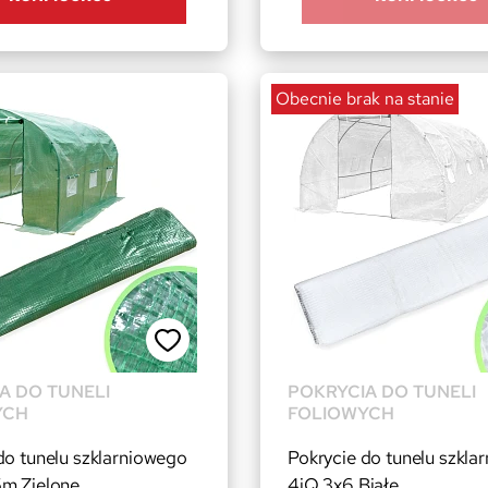
Obecnie brak na stanie
A DO TUNELI
POKRYCIA DO TUNELI
YCH
FOLIOWYCH
do tunelu szklarniowego
Pokrycie do tunelu szkla
5m Zielone
4iQ 3x6 Białe