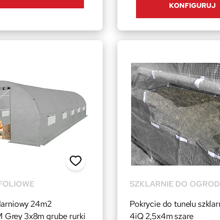
KONFIGURUJ
FOLIOWE
SZKLARNIE DO OGRO
klarniowy 24m2
Pokrycie do tunelu szkla
Grey 3x8m grube rurki
4iQ 2,5x4m szare