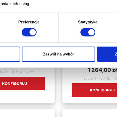
nia z ich usług.
Preferencje
Statystyka
FOLIOWE
TUNELE FOLIOWE
klarniowy 18m2 PREMIUM
Tunel Szklarniowy 24m2
6m grube rurki 25mm
PREMIUM Green 3x8m gr
Zezwól na wybór
Z
25mm
988,00 zł
1 264,00 zł
ty 0% - 10 x 98,80 zł
raty 0% - 10 x 126,40
KONFIGURUJ
KONFIGURUJ