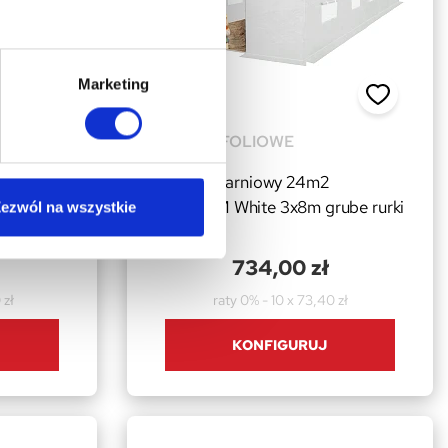
Marketing
TUNELE FOLIOWE
Tunel Szklarniowy 24m2
ube rurki
PREMIUM White 3x8m grube rurki
ezwól na wszystkie
25mm
734,00 zł
 zł
raty 0% - 10 x 73,40 zł
KONFIGURUJ