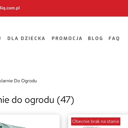
iq.com.pl
U
DLA DZIECKA
PROMOCJA
BLOG
FAQ
klarnie Do Ogrodu
nie do ogrodu (47)
Obecnie brak na stanie