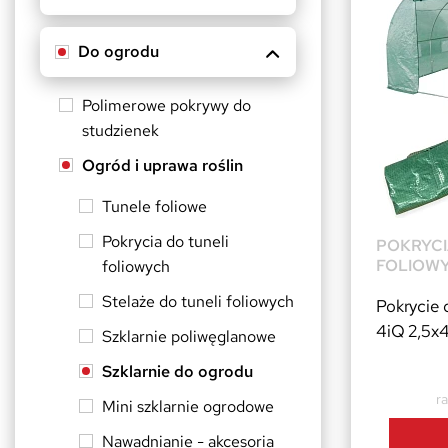
Do ogrodu
Polimerowe pokrywy do
studzienek
Ogród i uprawa roślin
Tunele foliowe
Pokrycia do tuneli
POKRYCI
FOLIOW
foliowych
Stelaże do tuneli foliowych
Pokrycie 
4iQ 2,5
Szklarnie poliwęglanowe
Szklarnie do ogrodu
ra
Mini szklarnie ogrodowe
Nawadnianie - akcesoria