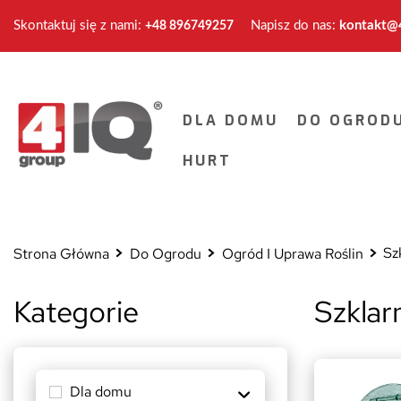
Skontaktuj się z nami:
Napisz do nas:
kontakt@4
+48 896749257
DLA DOMU
DO OGROD
HURT
Sz
Strona Główna
Do Ogrodu
Ogród I Uprawa Roślin
Kategorie
Szklar
Dla domu