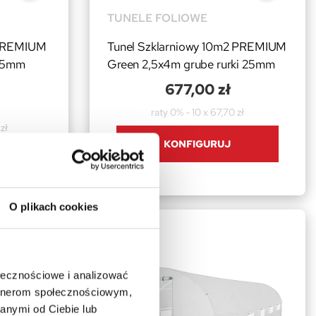
TUNELE FOLIOWE
 PREMIUM
Tunel Szklarniowy 10m2 PREMIUM
 25mm
Green 2,5x4m grube rurki 25mm
677,00 zł
raty 0% - 10 x 67,70 zł
zł
KONFIGURUJ
O plikach cookies
ołecznościowe i analizować
artnerom społecznościowym,
anymi od Ciebie lub