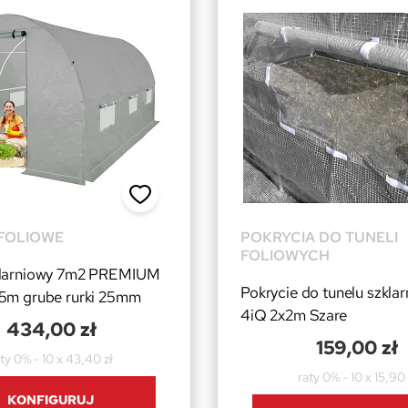
FOLIOWE
POKRYCIA DO TUNELI
FOLIOWYCH
klarniowy 7m2 PREMIUM
Pokrycie do tunelu szkla
,5m grube rurki 25mm
4iQ 2x2m Szare
434,00 zł
159,00 zł
ty 0% - 10 x 43,40 zł
raty 0% - 10 x 15,90 
KONFIGURUJ