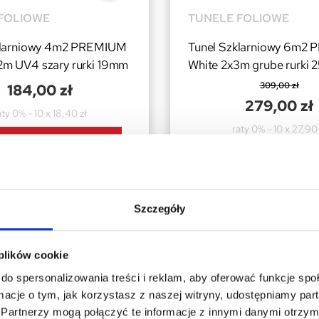
FOLIOWE
TUNELE FOLIOWE
klarniowy 4m2 PREMIUM
Tunel Szklarniowy 6m2
m UV4 szary rurki 19mm
White 2x3m grube rurki
309,00 zł
184,00 zł
279,00 zł
aty 0% - 10 x 18,40 zł
raty 0% - 10 x 27,90 
KONFIGURUJ
KONFIGURUJ
Szczegóły
 plików cookie
do spersonalizowania treści i reklam, aby oferować funkcje sp
ormacje o tym, jak korzystasz z naszej witryny, udostępniamy p
Partnerzy mogą połączyć te informacje z innymi danymi otrzym