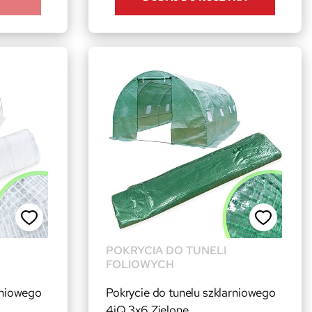
POKRYCIA DO TUNELI
FOLIOWYCH
rniowego
Pokrycie do tunelu szklarniowego
4iQ 3x6 Zielone