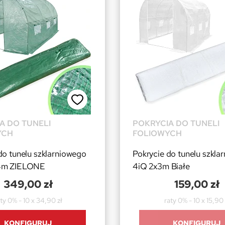
A DO TUNELI
POKRYCIA DO TUNELI
YCH
FOLIOWYCH
do tunelu szklarniowego
Pokrycie do tunelu szkla
x4m ZIELONE
4iQ 2x3m Białe
349,00 zł
159,00 zł
ty 0% - 10 x 34,90 zł
raty 0% - 10 x 15,90 
KONFIGURUJ
KONFIGURUJ