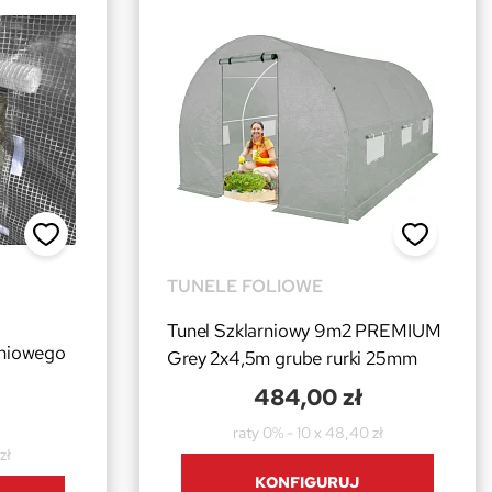
TUNELE FOLIOWE
Tunel Szklarniowy 9m2 PREMIUM
rniowego
Grey 2x4,5m grube rurki 25mm
484,00 zł
raty 0% - 10 x 48,40 zł
zł
KONFIGURUJ