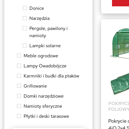
Donice
Narzędzia
Pergole, pawilony i
namioty
Lampki solarne
Meble ogrodowe
Lampy Owadobójcze
Karmniki i budki dla ptaków
Grillowanie
Domki narzędziowe
POKRYCI
Namioty sferyczne
FOLIOW
Płytki i deski tarasowe
Pokrycie 
4iQ 2x4,