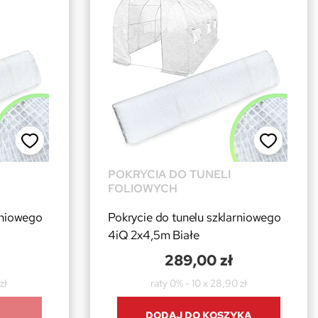
POKRYCIA DO TUNELI
FOLIOWYCH
rniowego
Pokrycie do tunelu szklarniowego
4iQ 2x4,5m Białe
289,00 zł
zł
raty 0% - 10 x 28,90 zł
DODAJ DO KOSZYKA