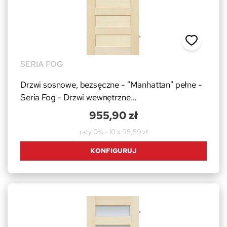
SERIA FOG
Drzwi sosnowe, bezsęczne - "Manhattan" pełne -
Seria Fog - Drzwi wewnętrzne...
955,90 zł
raty 0% - 10 x 95,59 zł
KONFIGURUJ