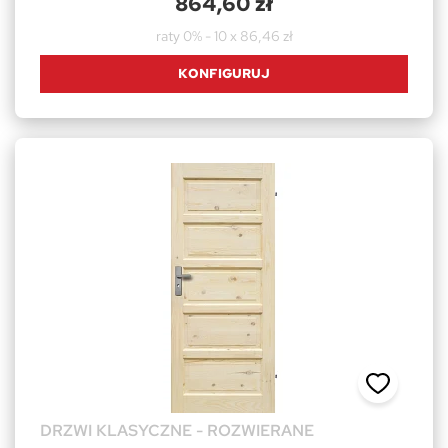
864,60 zł
raty 0% - 10 x 86,46 zł
KONFIGURUJ
DRZWI KLASYCZNE - ROZWIERANE