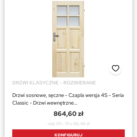
DRZWI KLASYCZNE - ROZWIERANE
Drzwi sosnowe, sęczne - Czapla wersja 4S - Seria
Classic - Drzwi wewnętrzne...
864,60 zł
raty 0% - 10 x 86,46 zł
KONFIGURUJ