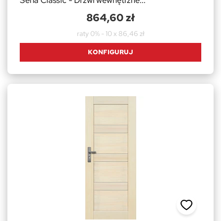
Seria Classic - Drzwi wewnętrzne...
864,60 zł
raty 0% - 10 x 86,46 zł
KONFIGURUJ