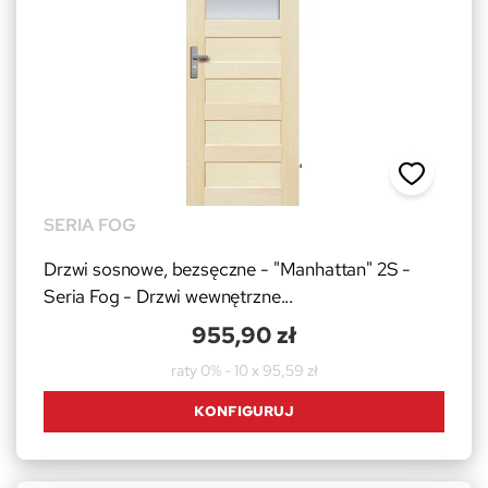
SERIA FOG
Drzwi sosnowe, bezsęczne - "Manhattan" 2S -
Seria Fog - Drzwi wewnętrzne...
955,90 zł
raty 0% - 10 x 95,59 zł
KONFIGURUJ