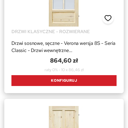
DRZWI KLASYCZNE - ROZWIERANE
Drzwi sosnowe, sęczne - Verona wersja 8S - Seria
Classic - Drzwi wewnętrzne...
864,60 zł
raty 0% - 10 x 86,46 zł
KONFIGURUJ