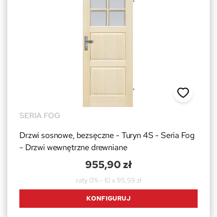
SERIA FOG
Drzwi sosnowe, bezsęczne - Turyn 4S - Seria Fog
- Drzwi wewnętrzne drewniane
955,90 zł
raty 0% - 10 x 95,59 zł
KONFIGURUJ