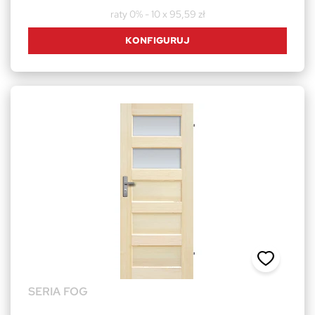
raty 0% - 10 x 95,59 zł
KONFIGURUJ
SERIA FOG