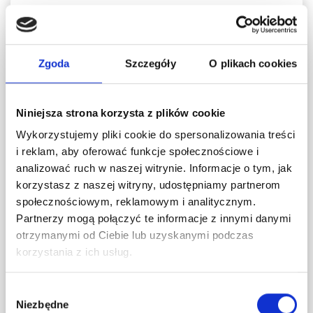
Zgoda
Szczegóły
O plikach cookies
Niniejsza strona korzysta z plików cookie
Wykorzystujemy pliki cookie do spersonalizowania treści
i reklam, aby oferować funkcje społecznościowe i
analizować ruch w naszej witrynie. Informacje o tym, jak
korzystasz z naszej witryny, udostępniamy partnerom
SERIA FOG
społecznościowym, reklamowym i analitycznym.
Partnerzy mogą połączyć te informacje z innymi danymi
Drzwi sosnowe, bezsęczne - "Manhattan" 6S -
otrzymanymi od Ciebie lub uzyskanymi podczas
Seria Fog - Drzwi wewnętrzne...
korzystania z ich usług.
955,90 zł
Wybór
raty 0% - 10 x 95,59 zł
Niezbędne
zgody