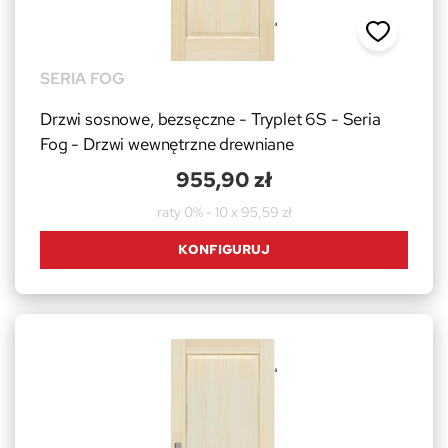
SERIA FOG
Drzwi sosnowe, bezsęczne - Tryplet 6S - Seria
Fog - Drzwi wewnętrzne drewniane
955,90 zł
raty 0% - 10 x 95,59 zł
KONFIGURUJ