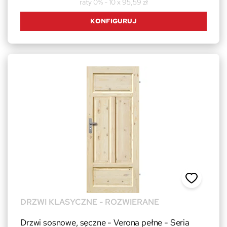
raty 0% - 10 x 95,59 zł
KONFIGURUJ
DRZWI KLASYCZNE - ROZWIERANE
Drzwi sosnowe, sęczne - Verona pełne - Seria