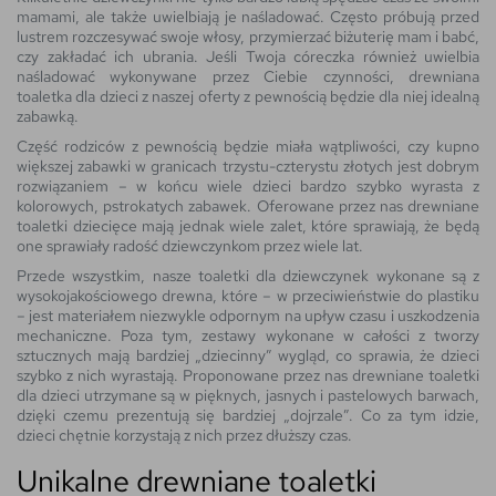
mamami, ale także uwielbiają je naśladować. Często próbują przed
lustrem rozczesywać swoje włosy, przymierzać biżuterię mam i babć,
czy zakładać ich ubrania. Jeśli Twoja córeczka również uwielbia
naśladować wykonywane przez Ciebie czynności, drewniana
toaletka dla dzieci z naszej oferty z pewnością będzie dla niej idealną
zabawką.
Część rodziców z pewnością będzie miała wątpliwości, czy kupno
większej zabawki w granicach trzystu-czterystu złotych jest dobrym
rozwiązaniem – w końcu wiele dzieci bardzo szybko wyrasta z
kolorowych, pstrokatych zabawek. Oferowane przez nas drewniane
toaletki dziecięce mają jednak wiele zalet, które sprawiają, że będą
one sprawiały radość dziewczynkom przez wiele lat.
Przede wszystkim, nasze toaletki dla dziewczynek wykonane są z
wysokojakościowego drewna, które – w przeciwieństwie do plastiku
– jest materiałem niezwykle odpornym na upływ czasu i uszkodzenia
mechaniczne. Poza tym, zestawy wykonane w całości z tworzy
sztucznych mają bardziej „dziecinny” wygląd, co sprawia, że dzieci
szybko z nich wyrastają. Proponowane przez nas drewniane toaletki
dla dzieci utrzymane są w pięknych, jasnych i pastelowych barwach,
dzięki czemu prezentują się bardziej „dojrzale”. Co za tym idzie,
dzieci chętnie korzystają z nich przez dłuższy czas.
Unikalne drewniane toaletki