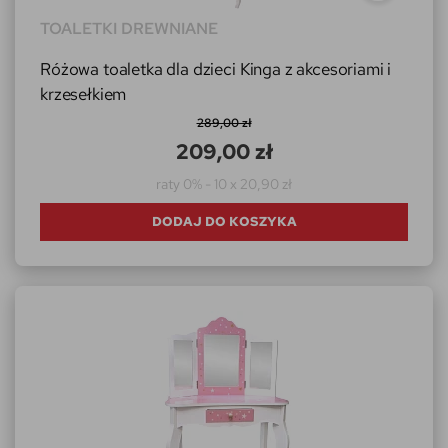
TOALETKI DREWNIANE
Różowa toaletka dla dzieci Kinga z akcesoriami i
krzesełkiem
289,00 zł
209,00 zł
raty 0% - 10 x 20,90 zł
DODAJ DO KOSZYKA