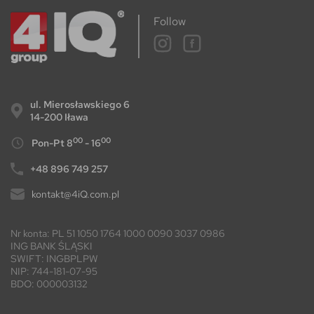
Follow
ul. Mierosławskiego 6
14-200 Iława
00
00
Pon-Pt 8
- 16
+48 896 749 257
kontakt@4iQ.com.pl
Nr konta: PL 51 1050 1764 1000 0090 3037 0986
ING BANK ŚLĄSKI
SWIFT: INGBPLPW
NIP: 744-181-07-95
BDO: 000003132