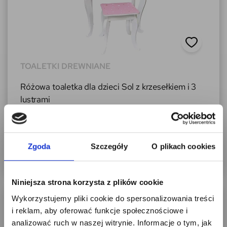
TOALETKI DREWNIANE
Różowa toaletka dla dzieci Sol z krzesełkiem i 3
lustrami
209,00 zł
raty 0% - 10 x 20,90 zł
Zgoda
Szczegóły
O plikach cookies
DODAJ DO KOSZYKA
Niniejsza strona korzysta z plików cookie
Zapisz się na newsletter
-87,90 zł
Wykorzystujemy pliki cookie do spersonalizowania treści
i odbierz
i reklam, aby oferować funkcje społecznościowe i
5% RABATU
analizować ruch w naszej witrynie. Informacje o tym, jak