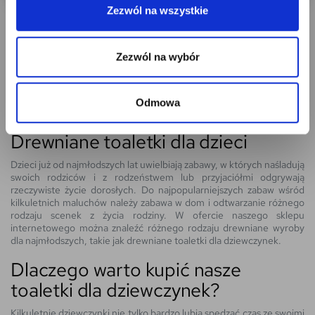
Zezwól na wszystkie
Zezwól na wybór
TOALETKI DREWNIANE
Odmowa
Drewniane toaletki dla dzieci
Dzieci już od najmłodszych lat uwielbiają zabawy, w których naśladują
swoich rodziców i z rodzeństwem lub przyjaciółmi odgrywają
rzeczywiste życie dorosłych. Do najpopularniejszych zabaw wśród
kilkuletnich maluchów należy zabawa w dom i odtwarzanie różnego
rodzaju scenek z życia rodziny. W ofercie naszego sklepu
internetowego można znaleźć różnego rodzaju drewniane wyroby
dla najmłodszych, takie jak drewniane toaletki dla dziewczynek.
Dlaczego warto kupić nasze
toaletki dla dziewczynek?
Kilkuletnie dziewczynki nie tylko bardzo lubią spędzać czas ze swoimi