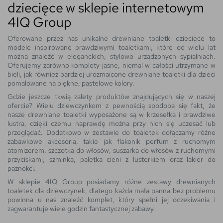
dziecięce w sklepie internetowym
4IQ Group
Oferowane przez nas unikalne drewniane toaletki dziecięce to
modele inspirowane prawdziwymi toaletkami, które od wielu lat
można znaleźć w eleganckich, stylowo urządzonych sypialniach.
Oferujemy zarówno komplety jasne, niemal w całości utrzymane w
bieli, jak również bardziej urozmaicone drewniane toaletki dla dzieci
pomalowane na piękne, pastelowe kolory.
Gdzie jeszcze tkwią zalety produktów znajdujących się w naszej
ofercie? Wielu dziewczynkom z pewnością spodoba się fakt, że
nasze drewniane toaletki wyposażone są w krzesełka i prawdziwe
lustra, dzięki czemu naprawdę można przy nich się uczesać lub
przeglądać. Dodatkowo w zestawie do toaletek dołączamy różne
zabawkowe akcesoria, takie jak flakonik perfum z ruchomym
atomizerem, szczotka do włosów, suszarka do włosów z ruchomymi
przyciskami, szminka, paletka cieni z lusterkiem oraz lakier do
paznokci.
W sklepie 4IQ Group posiadamy różne zestawy drewnianych
toaletek dla dziewczynek, dlatego każda mała panna bez problemu
powinna u nas znaleźć komplet, który spełni jej oczekiwania i
zagwarantuje wiele godzin fantastycznej zabawy.