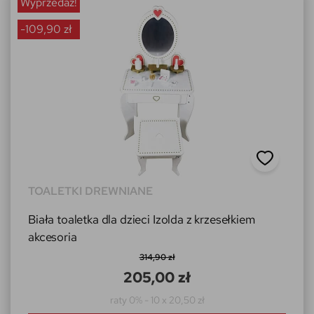
Wyprzedaż!
-109,90 zł
TOALETKI DREWNIANE
Biała toaletka dla dzieci Izolda z krzesełkiem
akcesoria
314,90 zł
205,00 zł
raty 0% - 10 x 20,50 zł