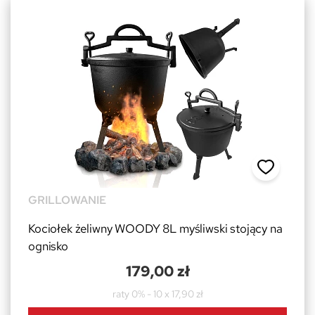
GRILLOWANIE
Kociołek żeliwny WOODY 8L myśliwski stojący na
ognisko
179,00 zł
raty 0% - 10 x 17,90 zł