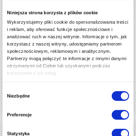
Niniejsza strona korzysta z plików cookie
Wykorzystujemy pliki cookie do spersonalizowania treści
i reklam, aby oferować funkcje społecznościowe i
analizować ruch w naszej witrynie. Informacje o tym, jak
korzystasz z naszej witryny, udostępniamy partnerom
GRILLOWANIE
społecznościowym, reklamowym i analitycznym.
Partnerzy mogą połączyć te informacje z innymi danymi
Duży Grill węglowy LUX 139X57X100 cm
otrzymanymi od Ciebie lub uzyskanymi podczas
PREMIUM stalowy z żeliwnym rusztem
korzystania z ich usług.
1 559,00 zł
raty 0% - 10 x 155,90 zł
Wybór
Niezbędne
zgody
DODAJ DO KOSZYKA
Preferencje
Statystyka