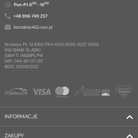
00
00
Pon-Pt 8
- 16
+48 896 749 257
kontakt@4iQ.com.pl
Nr konta: PL 51 1050 1764 1000 0090 3037 0986
ING BANK ŚLĄSKI
SWIFT: INGBPLPW
NIP: 744-181-07-95
BDO: 000003132
INFORMACJE
Kontakt
ZAKUPY
Promocje