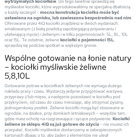
wytrzymałych kociołków
. Do tego świetnie sprawdzą się
myśliwskie kociołki, które wyprodukowaliśmy ze specjalną dbałością
o każdy szczegół –
mocna konstrukcja kociołka może być
ustawiona na ognisku, lub zawieszona bezpośrednio nad nim
.
Oferowane przez 4iQ kociołki znajdziesz w dwóch wydaniach:
emaliowanym (z białą powłoką zapobiegającą przywieraniu i
ułatwiającą mycie) i żeliwnym i w kilku pojemnościach: 5L, 8L, 10L
oraz 15L. Te ostatnie, żeliwne
kociołki o pojemności 15L
,
sprawdzą się podczas spotkań w większym gronie.
Wspólne gotowanie na łonie natury
– kociołki myśliwskie żeliwne
5,8,10L
Gotowanie potraw w kociołkach żeliwnych nie wymaga dużego
nakładu pracy i czasu. Wystarczy jedynie przygotować warzywa,
przyprawy i/lub mięso, a następnie pozostawić w kociołku pod
przykryciem, od czasu do czasu mieszając, aby otrzymać pyszny,
jednogarnkowy posiłek. Żeliwne kociołki mogą być stosowane w
ogrodzie, na działce, przy domkach letniskowych – wszędzie tam,
gdzie masz ochotę na rozgrzewające i sycące pożywienie.
Kociołki
żeliwne ze sklepu 4iQ są już gotowe do użycia
– nie musisz ich
przepalać. Kociołki myśliwskie dostarczamy w zabezpieczonych
kartonach dbając o to, aby żaden z elementów nie uległ