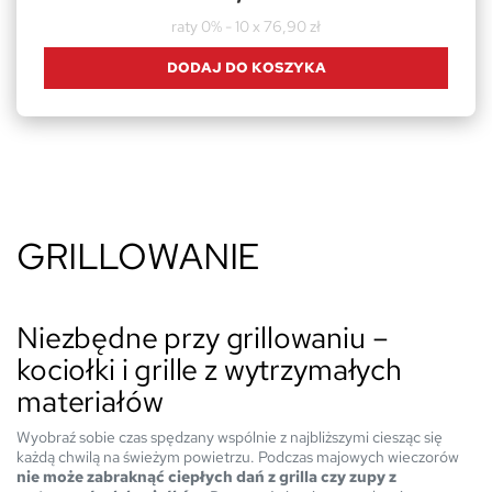
raty 0% - 10 x 76,90 zł
DODAJ DO KOSZYKA
GRILLOWANIE
Niezbędne przy grillowaniu –
kociołki i grille z wytrzymałych
materiałów
Wyobraź sobie czas spędzany wspólnie z najbliższymi ciesząc się
każdą chwilą na świeżym powietrzu. Podczas majowych wieczorów
nie może zabraknąć ciepłych dań z grilla czy zupy z