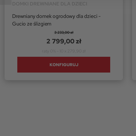
DOMKI DREWNIANE DLA DZIECI
Drewniany domek ogrodowy dla dzieci -
Gucio ze ślizgiem
3 233,00 zł
2 799,00 zł
raty 0% - 10 x 279,90 zł
KONFIGURUJ