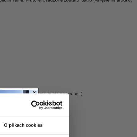
dna rama, w której osadzone zostało lustro (wklęsłe na środku)
 organizowanych przez Twoją pociechę :)
O plikach cookies