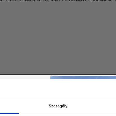
iona powierzchnia powodująca mnóstwo uśmiechu użytkowników! Soli
oich pociech. Świetnie sprawdzi się na różnego rodzaju imprezach
ię na newsletter
Szczegóły
i odbierz