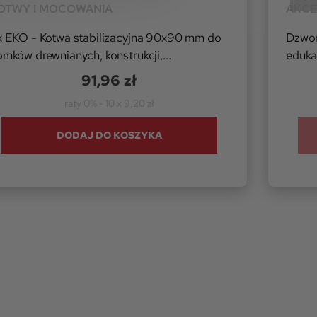
OTWY I MOCOWANIA
AKCE
x EKO - Kotwa stabilizacyjna 90x90 mm do
Dzwon
mków drewnianych, konstrukcji,...
eduka
91,96 zł
raty 0% - 10 x 9,20 zł
DODAJ DO KOSZYKA