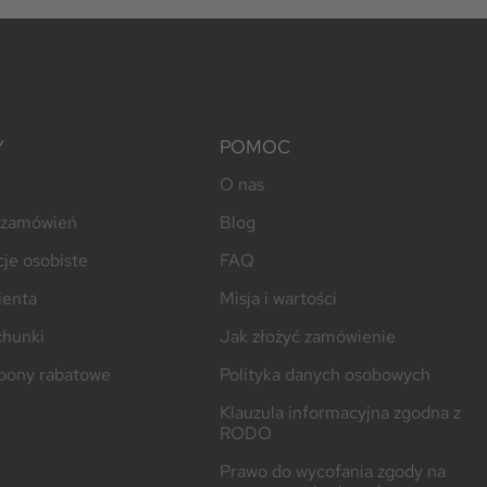
Y
POMOC
O nas
a zamówień
Blog
je osobiste
FAQ
ienta
Misja i wartości
chunki
Jak złożyć zamówienie
pony rabatowe
Polityka danych osobowych
Klauzula informacyjna zgodna z
RODO
Prawo do wycofania zgody na