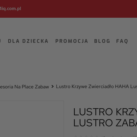
iq.com.pl
U
DLA DZIECKA
PROMOCJA
BLOG
FAQ
Lustro Krzywe Zwierciadło HAHA Lu
esoria Na Place Zabaw
LUSTRO KRZ
LUSTRO ZA