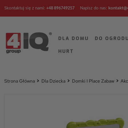
Skontaktuj się z nami:
Napisz do nas:
kontakt@4
+48 896749257
DLA DOMU
DO OGROD
HURT
Strona Główna
Dla Dziecka
Domki I Place Zabaw
Akc