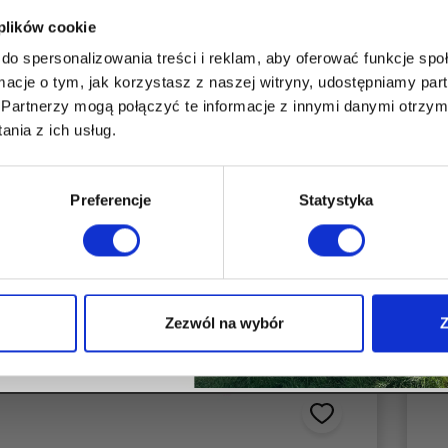
BAT -5%
 plików cookie
ierwsze zakupy!
do spersonalizowania treści i reklam, aby oferować funkcje sp
ormacje o tym, jak korzystasz z naszej witryny, udostępniamy p
Partnerzy mogą połączyć te informacje z innymi danymi otrzym
nia z ich usług.
 na przetwarzanie moich
ych w celach marketingowych
Preferencje
Statystyka
 Group Sp. z o. o., zgodnie z
29.08.1997 r. o ochronie
ych, w tym na przesyłanie
dlowych drogą elektroniczną.
BIERAM RABAT
Zezwól na wybór
Z
ygnuję z rabatu.