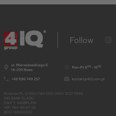
Follow
ul. Mierosławskiego 6
00
00
Pon-Pt 8
- 16
14-200 Iława
+48 896 749 257
kontakt@4iQ.com.pl
Nr konta: PL 51 1050 1764 1000 0090 3037 0986
ING BANK ŚLĄSKI
SWIFT: INGBPLPW
NIP: 744-181-07-95
BDO: 000003132