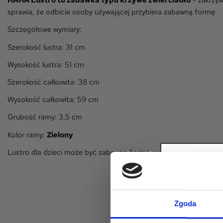
HAHA Lustro to zabawka typu krzywe zwierciadło
- zakrzyw
sprawia, że odbicie osoby używającej przybiera zabawną formę.
Szczegółowe wymiary:
Szerokość lustra: 31 cm
Wysokość lustra: 51 cm
Szerokość całkowita: 38 cm
Wysokość całkowita: 59 cm
Grubość ramy: 3,5 cm
Kolor ramy:
Zielony
Lustro dla dzieci może być zabawną formą urozmaicenia czasu Tw
Zapisz s
Zgoda