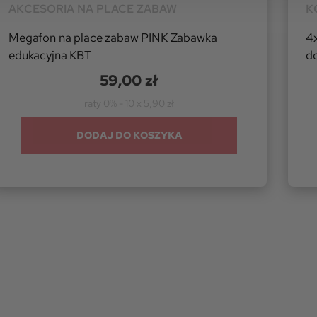
AKCESORIA NA PLACE ZABAW
K
Megafon na place zabaw PINK Zabawka
4
edukacyjna KBT
do
59,00 zł
raty 0% - 10 x 5,90 zł
DODAJ DO KOSZYKA