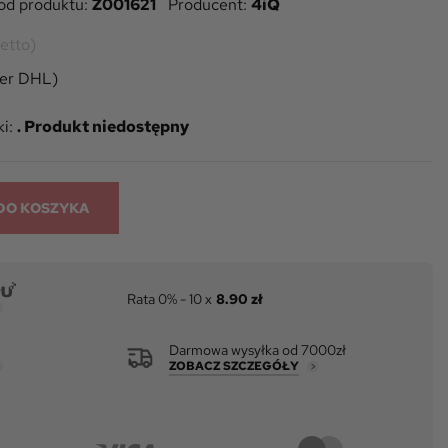
od produktu:
Z001621
Producent:
4iQ
etto)
ier DHL)
i:
. Produkt niedostępny
DO KOSZYKA
Rata 0% - 10 x
8.90 zł
Darmowa wysyłka od 7000zł
ZOBACZ SZCZEGÓŁY