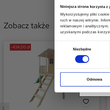
RA
Niniejsza strona korzysta z
na p
Wykorzystujemy pliki cookie 
ruch w naszej witrynie. Inf
Zobacz także
reklamowym i analitycznym. 
uzyskanymi podczas korzysta
Wybór
Wyrażam zgodę
-434,00 zł
danych osobow
Niezbędne
zgody
przez firmę 4iQ
Ustawą z dnia 
danych osobow
informacji han
OD
Odmowa
Rez