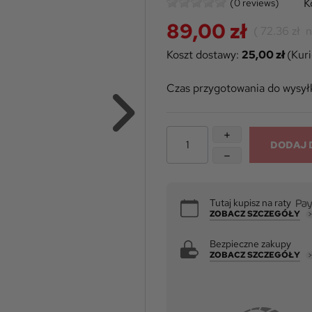
K
(0 reviews)
89,00 zł
(
72.36 zł
n
Koszt dostawy:
25,00 zł
(Kur
Czas przygotowania do wysyłk
DODAJ 
Tutaj kupisz na raty
ZOBACZ SZCZEGÓŁY
Bezpieczne zakupy
ZOBACZ SZCZEGÓŁY