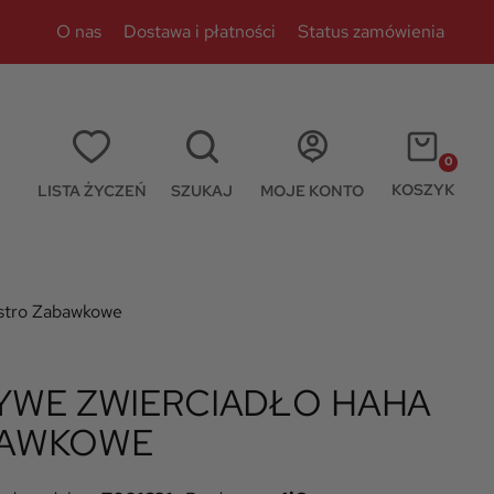
O nas
Dostawa i płatności
Status zamówienia
0
KOSZYK
LISTA ŻYCZEŃ
SZUKAJ
MOJE KONTO
stro Zabawkowe
YWE ZWIERCIADŁO HAHA
BAWKOWE