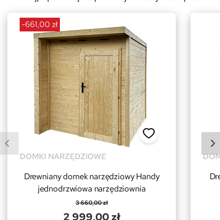
-661,00 zł
DOMKI NARZĘDZIOWE
DOM
Drewniany domek narzędziowy Handy
Dr
jednodrzwiowa narzędziownia
3 660,00 zł
2 999,00 zł