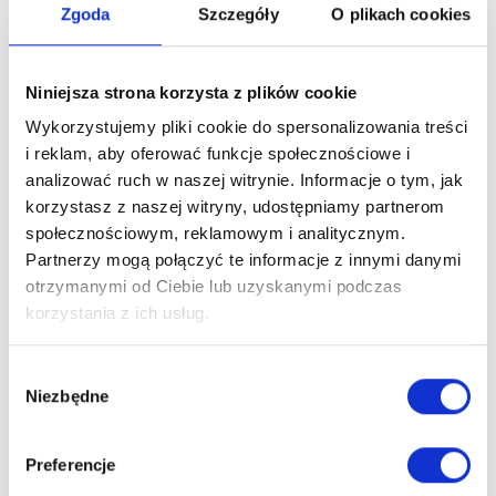
Zgoda
Szczegóły
O plikach cookies
Załączniki
Opinie o produkcie
Niniejsza strona korzysta z plików cookie
Wykorzystujemy pliki cookie do spersonalizowania treści
Podłoga do domku narzędziowego
i reklam, aby oferować funkcje społecznościowe i
Handy - więcej informacji
analizować ruch w naszej witrynie. Informacje o tym, jak
korzystasz z naszej witryny, udostępniamy partnerom
Parametry:
społecznościowym, reklamowym i analitycznym.
Grubość podłogi:
28 mm
Partnerzy mogą połączyć te informacje z innymi danymi
Materiał wykonania:
surowe drewno świerkowe
,
otrzymanymi od Ciebie lub uzyskanymi podczas
Impregnacja:
Nie. Produkt należy zaimpregnować.
korzystania z ich usług.
Impregnacja i konserwacja
Wybór
Podłoga jest w stanie surowym, dlatego w celu
Niezbędne
zgody
zabezpieczenia, należy ją najpierw zaimpregnować.
Regularna impregnacja
chroni przed rozwojem grzybów,
Preferencje
insektów, ogranicza palność, chroni przed zawilgoceniem oraz