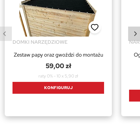
DOMKI NARZĘDZIOWE
NAR
Zestaw papy oraz gwoździ do montażu
Og
59,00 zł
raty 0% - 10 x 5,90 zł
KONFIGURUJ