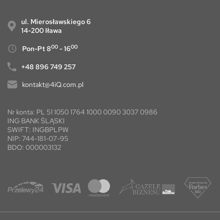
ul. Mierosławskiego 6
14-200 Iława
00
00
Pon-Pt 8
- 16
+48 896 749 257
kontakt@4iQ.com.pl
Nr konta: PL 51 1050 1764 1000 0090 3037 0986
ING BANK ŚLĄSKI
SWIFT: INGBPLPW
NIP: 744-181-07-95
BDO: 000003132