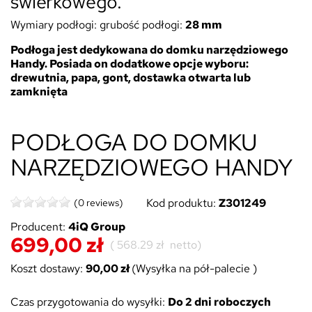
świerkowego.
Wymiary podłogi: grubość podłogi:
28 mm
Podłoga jest dedykowana do domku narzędziowego
Handy. Posiada on dodatkowe opcje wyboru:
drewutnia, papa, gont, dostawka otwarta lub
zamknięta
PODŁOGA DO DOMKU
NARZĘDZIOWEGO HANDY
Kod produktu:
Z301249
(0 reviews)
Producent:
4iQ Group
699,00 zł
(
568.29 zł
netto)
Koszt dostawy:
90,00 zł
(Wysyłka na pół-palecie )
Czas przygotowania do wysyłki:
Do 2 dni roboczych