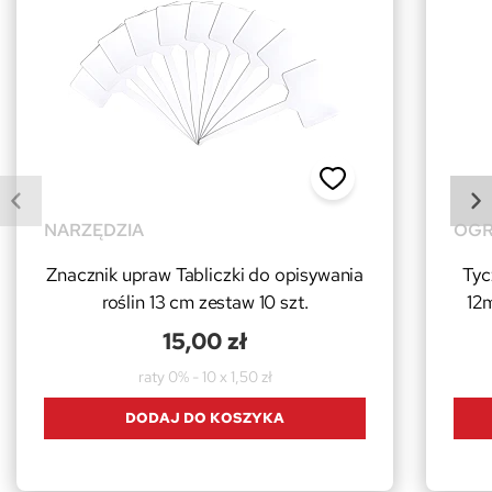
NARZĘDZIA
OGR
Znacznik upraw Tabliczki do opisywania
Tyc
roślin 13 cm zestaw 10 szt.
12
15,00 zł
raty 0% - 10 x 1,50 zł
DODAJ DO KOSZYKA