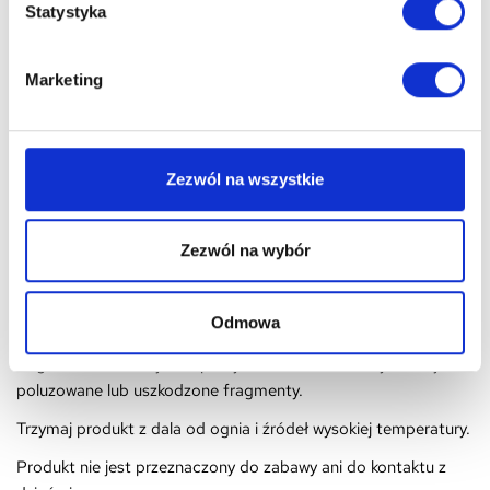
Bezpieczeństwo:
Statystyka
Montaż należy wykonać zgodnie z instrukcją producenta, na
stabilnym i odpowiednio przygotowanym podłożu.
Marketing
Podczas montażu używaj rękawic, obuwia antypoślizgowego
oraz zabezpieczeń do pracy na wysokości.
Nie montuj gontu podczas deszczu, silnego wiatru, mrozu ani
Zezwól na wszystkie
na mokrym lub oblodzonym dachu.
Stosuj odpowiednie gwoździe lub inne elementy mocujące
Zezwól na wybór
zalecane przez producenta.
Nie używaj elementów uszkodzonych, pękniętych lub
Odmowa
odkształconych.
Regularnie kontroluj stan pokrycia i niezwłocznie wymieniaj
poluzowane lub uszkodzone fragmenty.
Trzymaj produkt z dala od ognia i źródeł wysokiej temperatury.
Produkt nie jest przeznaczony do zabawy ani do kontaktu z