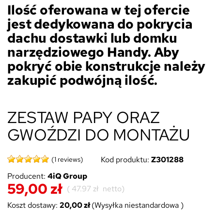
Ilość oferowana w tej ofercie
jest dedykowana do pokrycia
dachu dostawki lub domku
narzędziowego Handy. Aby
pokryć obie konstrukcje należy
zakupić podwójną ilość.
ZESTAW PAPY ORAZ
GWOŹDZI DO MONTAŻU
Kod produktu:
Z301288
(1 reviews)
Producent:
4iQ Group
59,00 zł
(
47.97 zł
netto)
Koszt dostawy:
20,00 zł
(Wysyłka niestandardowa )