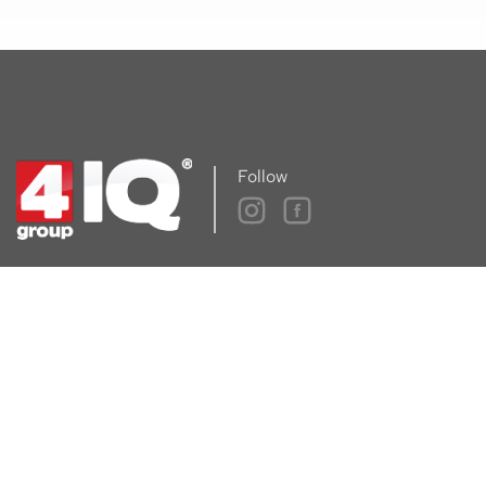
Follow
ul. Mierosławskiego 6
14-200 Iława
00
00
Pon-Pt 8
- 16
+48 896 749 257
kontakt@4iQ.com.pl