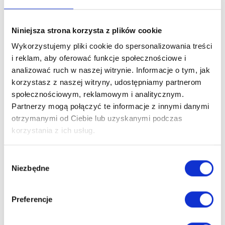
Niniejsza strona korzysta z plików cookie
Opis
Szczegóły produktu
Wykorzystujemy pliki cookie do spersonalizowania treści
i reklam, aby oferować funkcje społecznościowe i
Opinie o produkcie
analizować ruch w naszej witrynie. Informacje o tym, jak
korzystasz z naszej witryny, udostępniamy partnerom
społecznościowym, reklamowym i analitycznym.
Partnerzy mogą połączyć te informacje z innymi danymi
Pokrycie dachu - Handy z papą
otrzymanymi od Ciebie lub uzyskanymi podczas
Dach domku narzędziowego lub dostawki wykonany jest z
korzystania z ich usług.
drewna, do zabezpieczenia go przed negatywnymi warunkami
atmosferycznymi zalecamy użycie papy. Gwoździe do
Wybór
montażu w zestawie
Niezbędne
zgody
Do pokrycia dachu posiadamy w naszej ofercie także
gont w 3 kolorach do wyboru: czerwonym, zielonym oraz
Preferencje
antracytowym.