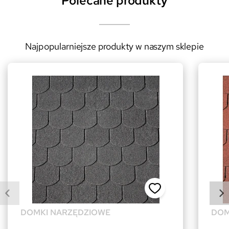
Polecane produkty
Najpopularniejsze produkty w naszym sklepie
DOMKI NARZĘDZIOWE
DOM