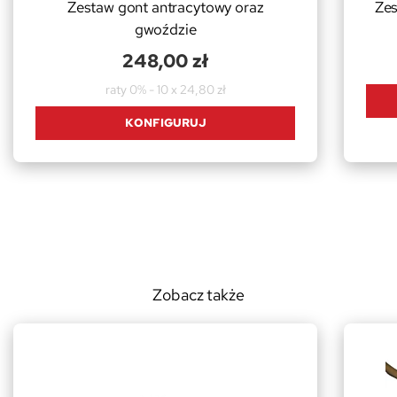
Zestaw gont antracytowy oraz
Zes
gwoździe
248,00 zł
raty 0% - 10 x 24,80 zł
KONFIGURUJ
Zobacz także