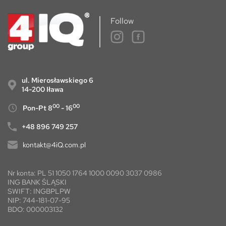
Follow
ul. Mierosławskiego 6
14-200 Iława
00
00
Pon-Pt 8
- 16
+48 896 749 257
kontakt@4iQ.com.pl
Nr konta: PL 51 1050 1764 1000 0090 3037 0986
ING BANK ŚLĄSKI
SWIFT: INGBPLPW
NIP: 744-181-07-95
BDO: 000003132