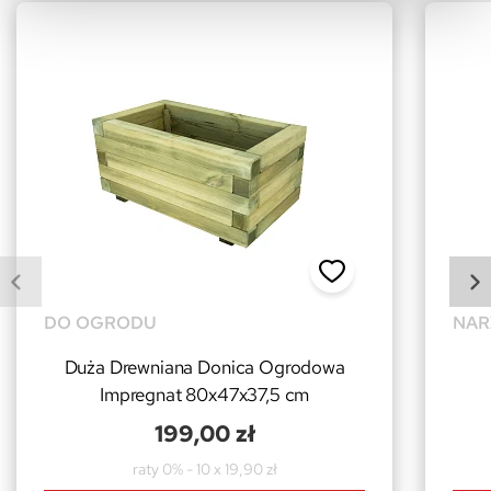
DO OGRODU
NAR
Duża Drewniana Donica Ogrodowa
Impregnat 80x47x37,5 cm
199,00 zł
raty 0% - 10 x 19,90 zł