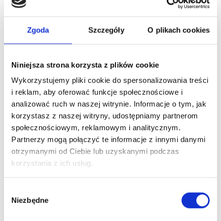
Warzywniak sprawdzi się także jako
grządka do nauki
zakładania uprawy
dla dzieci. Dzięki temu będą
mogły obcować z naturą i cieszyć się z pierwszych w
Zgoda
Szczegóły
O plikach cookies
życiu, własnych plonów.
Bezpieczeństwo
Niniejsza strona korzysta z plików cookie
Ustaw produkt na równym, stabilnym i utwardzonym
Wykorzystujemy pliki cookie do spersonalizowania treści
podłożu.
i reklam, aby oferować funkcje społecznościowe i
Zmontuj wszystkie elementy zgodnie z instrukcją i
analizować ruch w naszej witrynie. Informacje o tym, jak
regularnie kontroluj mocowania.
korzystasz z naszej witryny, udostępniamy partnerom
społecznościowym, reklamowym i analitycznym.
Nie przekraczaj maksymalnego dopuszczalnego
Partnerzy mogą połączyć te informacje z innymi danymi
obciążenia. Ziemię rozkładaj równomiernie.
otrzymanymi od Ciebie lub uzyskanymi podczas
Nie siadaj, nie stawaj ani nie wspinaj się na konstrukcję.
korzystania z ich usług.
Nie pozwalaj dzieciom bawić się produktem.
Podczas montażu używaj rękawic ochronnych —
Wybór
Niezbędne
drewniane elementy mogą mieć ostre krawędzie lub
zgody
drzazgi.