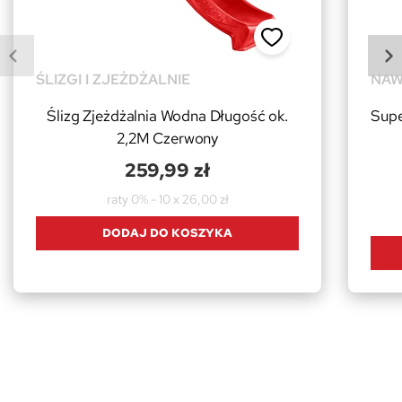
ŚLIZGI I ZJEŻDŻALNIE
NAW
Ślizg Zjeżdżalnia Wodna Długość ok.
Supe
2,2M Czerwony
259,99 zł
raty 0% - 10 x 26,00 zł
DODAJ DO KOSZYKA