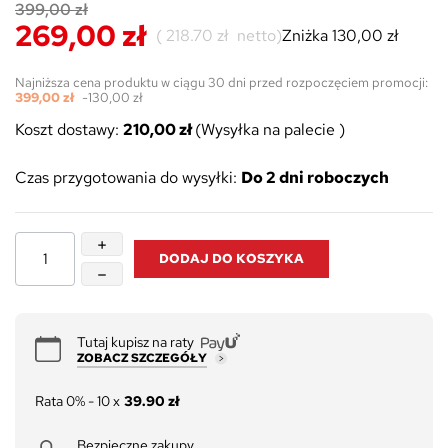
399,00 zł
269,00 zł
(
218.70 zł
netto)
Zniżka 130,00 zł
Najniższa cena produktu w ciągu 30 dni przed rozpoczęciem promocji:
399,00 zł
-130,00 zł
Koszt dostawy:
210,00 zł
(Wysyłka na palecie )
Czas przygotowania do wysyłki:
Do 2 dni roboczych
DODAJ DO KOSZYKA
Tutaj kupisz na raty
ZOBACZ SZCZEGÓŁY
Rata 0% - 10 x
39.90 zł
Bezpieczne zakupy