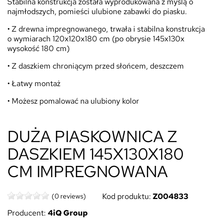
Stabilna konstrukcja została wyprodukowana z myślą o
najmłodszych, pomieści ulubione zabawki do piasku.
•
Z drewna impregnowanego, trwała i stabilna konstrukcja
o wymiarach 120x120x180 cm (po obrysie 145x130x
wysokość 180 cm)
•
Z daszkiem chroniącym przed słońcem, deszczem
•
Łatwy montaż
•
Możesz pomalować na ulubiony kolor
DUŻA PIASKOWNICA Z
DASZKIEM 145X130X180
CM IMPREGNOWANA
Kod produktu:
Z004833
(0 reviews)
Producent:
4iQ Group