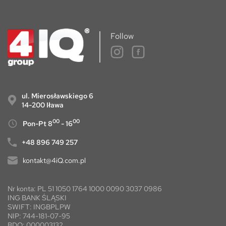
Follow
ul. Mierosławskiego 6
14-200 Iława
00
00
Pon-Pt 8
- 16
+48 896 749 257
kontakt@4iQ.com.pl
Nr konta: PL 51 1050 1764 1000 0090 3037 0986
ING BANK ŚLĄSKI
SWIFT: INGBPLPW
NIP: 744-181-07-95
BDO: 000003132