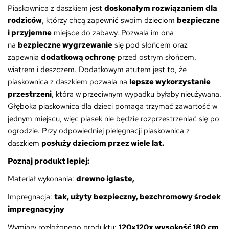
Piaskownica z daszkiem jest
doskonałym rozwiązaniem dla
rodziców
, którzy chcą zapewnić swoim dzieciom
bezpieczne
i przyjemne
miejsce do zabawy. Pozwala im ona
na
bezpieczne wygrzewanie
się pod słońcem oraz
zapewnia
dodatkową ochronę
przed ostrym słońcem,
wiatrem i deszczem. Dodatkowym atutem jest to, że
piaskownica z daszkiem pozwala na
lepsze wykorzystanie
przestrzeni
, która w przeciwnym wypadku byłaby nieużywana.
Głęboka piaskownica dla dzieci pomaga trzymać zawartość w
jednym miejscu, więc piasek nie będzie rozprzestrzeniać się po
ogrodzie. Przy odpowiedniej pielęgnacji piaskownica z
daszkiem
posłuży dzieciom przez wiele lat.
Poznaj produkt lepiej:
Materiał wykonania:
drewno iglaste,
Impregnacja:
tak, użyty bezpieczny, bezchromowy środek
impregnacyjny
Wymiary rozłożonego produktu:
120x120x wysokość 180 cm