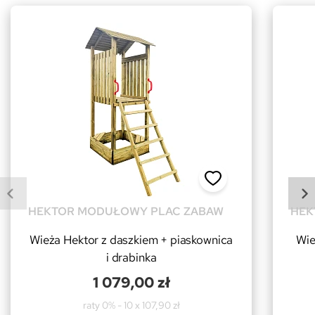
HEKTOR MODUŁOWY PLAC ZABAW
HEK
Wieża Hektor z daszkiem + piaskownica
Wie
i drabinka
1 079,00 zł
raty 0% - 10 x 107,90 zł