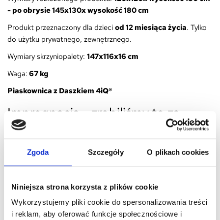
- po obrysie
145x130x wysokość 180 cm
Produkt przeznaczony dla dzieci
od 12 miesiąca życia
. Tylko
do użytku prywatnego, zewnętrznego.
Wymiary skrzyniopalety:
147x116x16 cm
Waga:
67 kg
Piaskownica z Daszkiem 4iQ®
Impregnacja - zrobiliśmy to za
Ciebie
Drewno jest
zaimpregnowane
bezpiecznym -
Zgoda
Szczegóły
O plikach cookies
bezchromowym środkiem, który zapewnia długotrwałą
ochronę przed grzybami i owadami atakującym drewno.
Impregnat zabezpiecza również przed wilgocią.
Nie wymaga
Niniejsza strona korzysta z plików cookie
dodatkowego malowania!
Wykorzystujemy pliki cookie do spersonalizowania treści
Impregnat pozostawia
zielonkawy kolor
- dlatego jeśli
i reklam, aby oferować funkcje społecznościowe i