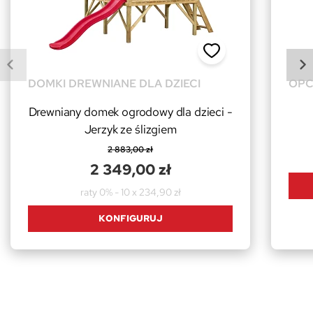
DOMKI DREWNIANE DLA DZIECI
OPC
Drewniany domek ogrodowy dla dzieci -
Jerzyk ze ślizgiem
2 883,00 zł
2 349,00 zł
raty 0% - 10 x 234,90 zł
KONFIGURUJ