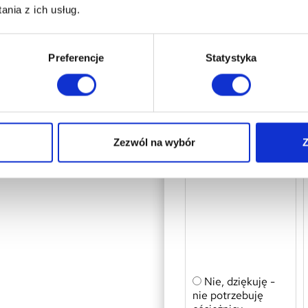
nia z ich usług.
Szyba
Preferencje
Statystyka
transparentna
hartowana 4 mm
Dopłata 166,00 zł
Zezwól na wybór
Z
OŚCIEŻNICA BEZSĘ
Nie, dziękuję -
nie potrzebuję