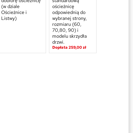
dobiorę ościeżnicę
standardową
(w dziale
ościeżnicę
Ościeżnice i
odpowiednią do
Listwy)
wybranej strony,
rozmiaru (60,
70,80, 90) i
modelu skrzydła
drzwi.
Dopłata 259,00 zł