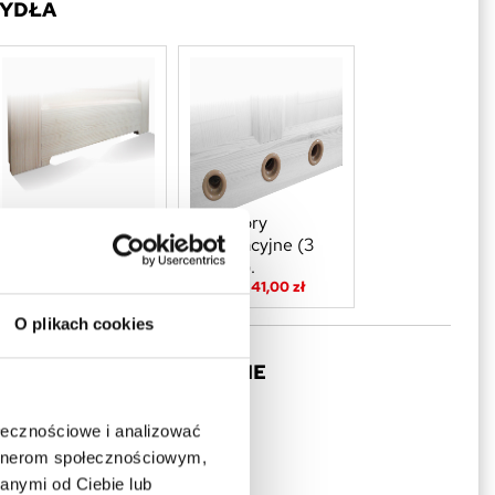
ZYDŁA
Podcięcie
Otwory
wentylacyjne
wentylacyjne (3
Dopłata 41,00 zł
otwory).
Dopłata 41,00 zł
O plikach cookies
DŁA SOSNOWE BEZSĘCZNE
ołecznościowe i analizować
artnerom społecznościowym,
anymi od Ciebie lub