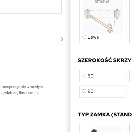
Lewa
SZEROKOŚĆ SKRZYD
60
le komponuje się w każdym
90
jwiększej ilości światła.
TYP ZAMKA (STAND