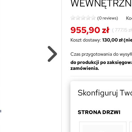
WEWNĘTRZN
Ko
(0 reviews)
955,90 zł
(
777.15 z
Koszt dostawy:
130,00 zł (n
Czas przygotowania do wysyłk
do produkcji po zaksięgow
zamówienia.
Skonfiguruj Tw
STRONA DRZWI