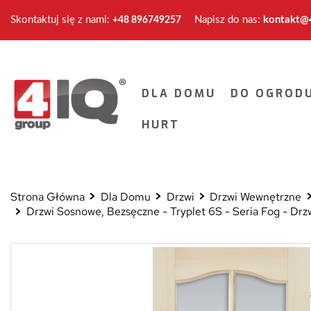
Skontaktuj się z nami:
Napisz do nas:
kontakt@4
+48 896749257
DLA DOMU
DO OGROD
HURT
Strona Główna
Dla Domu
Drzwi
Drzwi Wewnętrzne
Drzwi Sosnowe, Bezsęczne - Tryplet 6S - Seria Fog - D