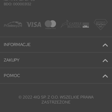
BDO: 000003132
INFORMACJE
Kontakt
ZAKUPY
Promocje
Adresy
Nowe produkty
POMOC
Historia zamówień
Najczęściej kupowane
O nas
Informacje osobiste
O nas
Blog
Konto klienta
Regulamin
© 2022 4IQ SP. Z O.O. WSZELKIE PRAWA
FAQ
ZASTRZEŻONE
Moje rachunki
Łatwy Zwrot Towaru
Misja i wartości