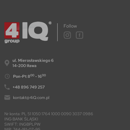
Follow
ul. Mierosławskiego 6
14-200 Iława
00
00
Pon-Pt 8
- 16
+48 896 749 257
kontakt@4iQ.com.pl
Nr konta: PL 51 1050 1764 1000 0090 3037 0986
ING BANK ŚLĄSKI
SWIFT: INGBPLPW
NIP: 744-181-07-95