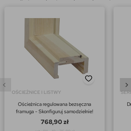
OŚCIEŻNICE I LISTWY
SER
Ościeżnica regulowana bezsęczna
D
framuga - Skonfiguruj samodzielnie!
768,90 zł