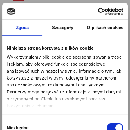
Opinie o produkcie
Zgoda
Szczegóły
O plikach cookies
Składając zamówienie za pomocą naszego sklepu
internetowego otrzymają Państwo skrzydła:
- wykonane z drewna sosny skandynawskiej, która w stosunku
Niniejsza strona korzysta z plików cookie
do sosny zwyczajnej wyróżnia się większą gęstością i
Zapisz się na newsletter
twardością;
Wykorzystujemy pliki cookie do spersonalizowania treści
i odbierz
- poddawane dodatkowym procesom wykończeniowym w
i reklam, aby oferować funkcje społecznościowe i
5% RABATU
postaci szlifowania i wygładzania.
analizować ruch w naszej witrynie. Informacje o tym, jak
korzystasz z naszej witryny, udostępniamy partnerom
Skrzydła serii PREMIUM skonstruowane są z ramiaków,
na pierwsze zakupy!
społecznościowym, reklamowym i analitycznym.
wykonanych z sezonowanego i klejonego drewna sosnowego,
Partnerzy mogą połączyć te informacje z innymi danymi
pozbawionego mikrowczepów, uszlachetnionego sosnowym
otrzymanymi od Ciebie lub uzyskanymi podczas
fornirem naturalnym o grubości 1mm, które wypełnione są
korzystania z ich usług.
płycinami z wytrzymałej, fornirowanej płyty MDF oraz/lub
taflami szkła hartowanego o grubości 4mm, zaopatrzonego w
Wybór
uszczelki.
Niezbędne
zgody