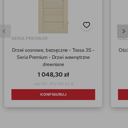
SERIA PREMIUM
OŚC
Drzwi sosnowe, bezsęczne - Tossa 3S -
Ości
Seria Premium - Drzwi wewnętrzne
drewniane
1 048,30 zł
raty 0% - 10 x 104,83 zł
KONFIGURUJ