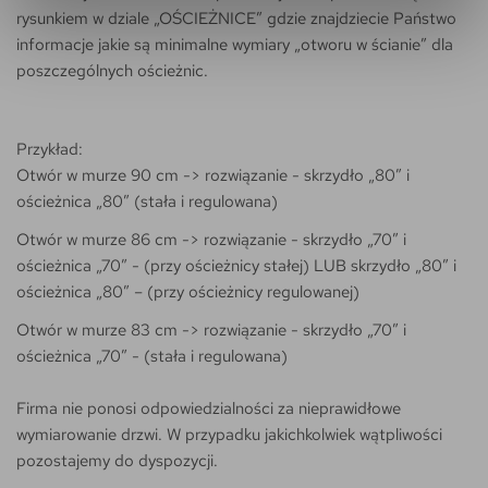
rysunkiem w dziale „OŚCIEŻNICE” gdzie znajdziecie Państwo
informacje jakie są minimalne wymiary „otworu w ścianie” dla
poszczególnych ościeżnic.
Przykład:
Otwór w murze 90 cm -> rozwiązanie - skrzydło „80” i
ościeżnica „80” (stała i regulowana)
Otwór w murze 86 cm -> rozwiązanie - skrzydło „70” i
ościeżnica „70” - (przy ościeżnicy stałej) LUB skrzydło „80” i
ościeżnica „80” – (przy ościeżnicy regulowanej)
Otwór w murze 83 cm -> rozwiązanie - skrzydło
„70” i
ościeżnica „70” - (
stała i regulowana
)
Firma nie ponosi odpowiedzialności za nieprawidłowe
wymiarowanie drzwi. W przypadku jakichkolwiek wątpliwości
pozostajemy do dyspozycji.