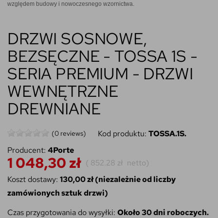
względem budowy i nowoczesnego wzornictwa.
DRZWI SOSNOWE,
BEZSĘCZNE - TOSSA 1S -
SERIA PREMIUM - DRZWI
WEWNĘTRZNE
DREWNIANE
Kod produktu:
TOSSA.1S.
(0 reviews)
Producent:
4Porte
1 048,30 zł
(
852.28 zł
netto)
Koszt dostawy:
130,00 zł (niezależnie od liczby
zamówionych sztuk drzwi)
Czas przygotowania do wysyłki:
Około 30 dni roboczych.