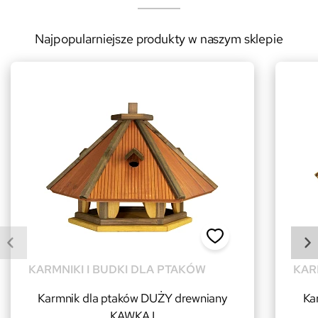
Najpopularniejsze produkty w naszym sklepie
KARMNIKI I BUDKI DLA PTAKÓW
KAR
Karmnik dla ptaków DUŻY drewniany
Ka
KAWKA I