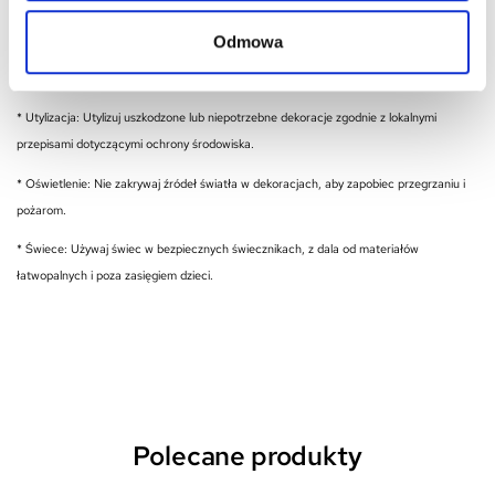
zapobiec uszkodzeniom i zagrożeniom.
Odmowa
* Czyszczenie: Czyść dekoracje zgodnie z zaleceniami producenta, aby uniknąć
uszkodzeń i zachować ich bezpieczeństwo.
* Utylizacja: Utylizuj uszkodzone lub niepotrzebne dekoracje zgodnie z lokalnymi
przepisami dotyczącymi ochrony środowiska.
* Oświetlenie: Nie zakrywaj źródeł światła w dekoracjach, aby zapobiec przegrzaniu i
pożarom.
* Świece: Używaj świec w bezpiecznych świecznikach, z dala od materiałów
łatwopalnych i poza zasięgiem dzieci.
Polecane produkty