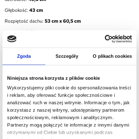
Głębokość:
43 cm
Rozpiętość dachu:
53 cm x 60,5 cm
Waga: ok.
5,7 kg
Możliwe są nieznaczne różnice w wymiarach między
produktami z powodu ręcznego wykonania każdego z nich.
Zgoda
Szczegóły
O plikach cookies
Bezpieczeństwo
Lista ostrzeżeń dotyczących bezpieczeństwa przedmiotów dekoracyjnych oparta o
Niniejsza strona korzysta z plików cookie
wymagania Rozporządzenia (UE) 2023/988 w sprawie ogólnego bezpieczeństwa
produktów (GPSR):
Wykorzystujemy pliki cookie do spersonalizowania treści
i reklam, aby oferować funkcje społecznościowe i
* Stabilność: Upewnij się, że dekoracje są stabilne i nie przewrócą się, powodując
analizować ruch w naszej witrynie. Informacje o tym, jak
obrażenia.
korzystasz z naszej witryny, udostępniamy partnerom
* Materiał: Unikaj dekoracji wykonanych z łatwopalnych materiałów, aby zapobiec
społecznościowym, reklamowym i analitycznym.
pożarom.
Partnerzy mogą połączyć te informacje z innymi danymi
otrzymanymi od Ciebie lub uzyskanymi podczas
* Ostre krawędzie: Sprawdź, czy dekoracje nie mają ostrych krawędzi, które mogłyby