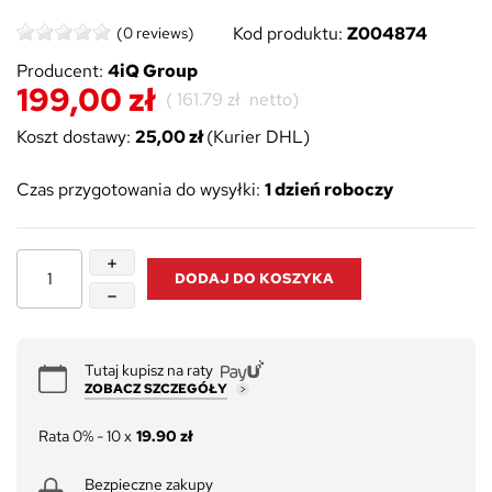
Kod produktu:
Z004874
(0 reviews)
Producent:
4iQ Group
199,00 zł
(
161.79 zł
netto)
Koszt dostawy:
25,00 zł
(Kurier DHL)
Czas przygotowania do wysyłki:
1 dzień roboczy
DODAJ DO KOSZYKA
Tutaj kupisz na raty
ZOBACZ SZCZEGÓŁY
Rata 0% - 10 x
19.90 zł
Bezpieczne zakupy