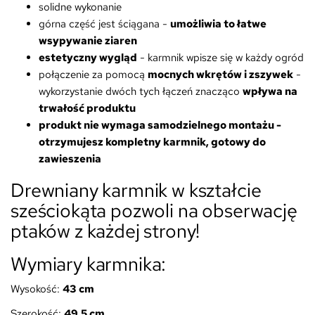
solidne wykonanie
górna część jest ściągana -
umożliwia to łatwe
wsypywanie ziaren
estetyczny wygląd
- karmnik wpisze się w każdy ogród
połączenie za pomocą
mocnych wkrętów i zszywek
-
wykorzystanie dwóch tych łączeń znacząco
wpływa na
trwałość produktu
produkt nie wymaga samodzielnego montażu -
otrzymujesz kompletny karmnik, gotowy do
zawieszenia
Drewniany karmnik w kształcie
sześciokąta pozwoli na obserwację
ptaków z każdej strony!
Wymiary karmnika:
Wysokość:
43 cm
Szerokość:
49,5 cm