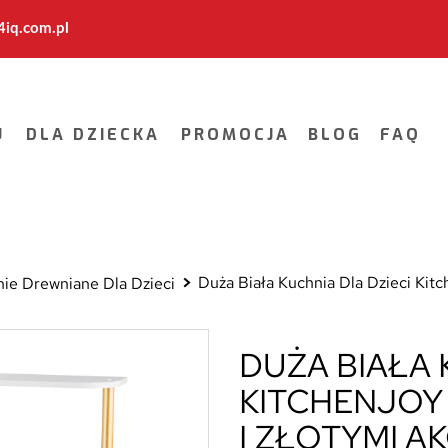
iq.com.pl
U
DLA DZIECKA
PROMOCJA
BLOG
FAQ
Duża Biała Kuchnia Dla Dzieci Kit
ie Drewniane Dla Dzieci
DUŻA BIAŁA 
KITCHENJOY
I ZŁOTYMI A