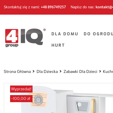
Skontaktuj się z nami:
Napisz do nas:
kontakt@4
+48 896749257
DLA DOMU
DO OGROD
HURT
Strona Główna
Dla Dziecka
Zabawki Dla Dzieci
Kuchn
Wyprzedaż!
-100,00 zł