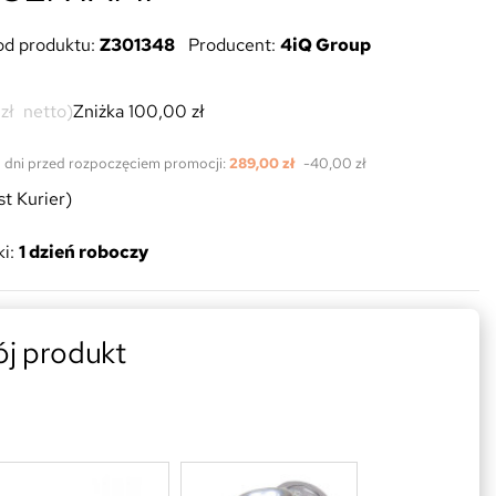
od produktu:
Z301348
Producent:
4iQ Group
zł
netto)
Zniżka 100,00 zł
0 dni przed rozpoczęciem promocji:
289,00 zł
-40,00 zł
st Kurier)
i:
1 dzień roboczy
ój produkt