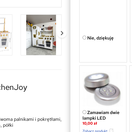
Nie, dziękuję
chenJoy
Zamawiam dwie
lampki LED
dwoma palnikami i pokrętłami,
10,00 zł
, półki
Zobacz produkt