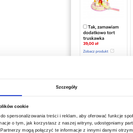
Tak, zamawiam
dodatkowo tort
truskawka
39,00 zł
Zobacz produkt
Szczegóły
 plików cookie
Tak, zamawiam
dodatkowo zestaw
do spersonalizowania treści i reklam, aby oferować funkcje sp
koktajlowy
ormacje o tym, jak korzystasz z naszej witryny, udostępniamy p
69,00 zł
Partnerzy mogą połączyć te informacje z innymi danymi otrzym
Zobacz produkt