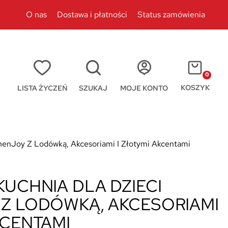
O nas
Dostawa i płatności
Status zamówienia
0
KOSZYK
LISTA ŻYCZEŃ
SZUKAJ
MOJE KONTO
chenJoy Z Lodówką, Akcesoriami I Złotymi Akcentami
KUCHNIA DLA DZIECI
 Z LODÓWKĄ, AKCESORIAMI
KCENTAMI