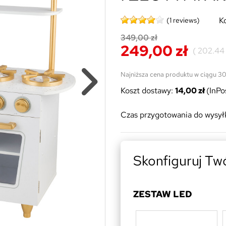
K
(1 reviews)
349,00 zł
249,00 zł
(
202.44 
Najniższa cena produktu w ciągu 3
Koszt dostawy:
14,00 zł
(InPo
Czas przygotowania do wysyłk
Skonfiguruj Tw
ZESTAW LED