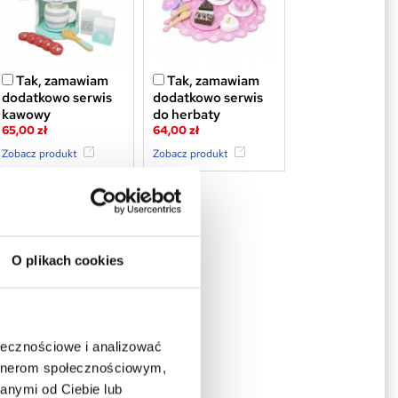
Tak, zamawiam
Tak, zamawiam
dodatkowo serwis
dodatkowo serwis
kawowy
do herbaty
65,00 zł
64,00 zł
Zobacz produkt
Zobacz produkt
O plikach cookies
Tak, zamawiam
dodatkowo zestaw
ołecznościowe i analizować
śniadaniowy
artnerom społecznościowym,
73,90 zł
anymi od Ciebie lub
Zobacz produkt