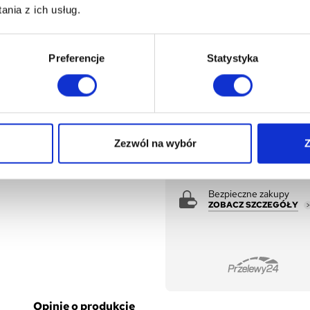
nia z ich usług.
DODA
Preferencje
Statystyka
Zezwól na wybór
Z
Tutaj kupisz na raty
ZOBACZ SZCZEGÓŁY
Bezpieczne zakupy
ZOBACZ SZCZEGÓŁY
Opinie o produkcie