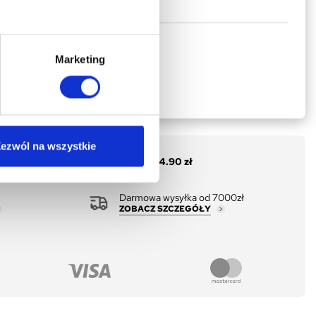
J DO KOSZYKA
Marketing
ezwól na wszystkie
Rata 0% - 10 x
34.90 zł
Darmowa wysyłka od 7000zł
ZOBACZ SZCZEGÓŁY