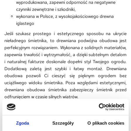
wyprodukowana, zapewni odporność na negatywne
czynniki zewnętrzne i szkodniki,
wykonana w Polsce, z wysokojakościowego drewna
iglastego
Jeśli szukasz prostego i estetycznego sposobu na ukrycie
nieładnego śmietnika, to drewniana podwójna obudowa jest
perfekcyjnym rozwiązaniem. Wykonana z solidnych materiałów,
zapewnia trwałość i wytrzymałość, a dzięki subtelnym detalom
i naturalnej fakturze doskonale dopełni styl Twojego ogrodu.
Dodatkową zaletą jest szybki i łatwy montaż. Drewniana
obudowa pozwoli Ci cieszyć się pięknym ogrodem bez
uciążliwego widoku śmietnika. Poza względami estetycznymi,
drewniana obudowa śmietnika zabezpieczy śmietnik przed
odfrunięciem w czasie silnych wiatrów.
Bezpieczeństwo:
Używaj pojemników do sortowania śmieci zgodnie z ich
Zgoda
Szczegóły
O plikach cookies
przeznaczeniem (papier, szkło, plastik, metal, bioodpady). Nie