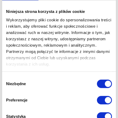
wrzucaj odpadów zmieszanych do pojemników
przeznaczonych do recyklingu.
Niniejsza strona korzysta z plików cookie
Nie przepełniaj pojemników do sortowania śmieci. Zbyt duża
Wykorzystujemy pliki cookie do spersonalizowania treści
ilość odpadów może utrudniać ich transport i przetwórstwo.
i reklam, aby oferować funkcje społecznościowe i
Umieść pojemniki do sortowania śmieci w miejscu łatwo
analizować ruch w naszej witrynie. Informacje o tym, jak
dostępnym i widocznym, ale jednocześnie zabezpieczonym
korzystasz z naszej witryny, udostępniamy partnerom
przed wpływem warunków atmosferycznych (deszcz, śnieg,
społecznościowym, reklamowym i analitycznym.
silne nasłonecznienie).
Partnerzy mogą połączyć te informacje z innymi danymi
otrzymanymi od Ciebie lub uzyskanymi podczas
Regularnie czyść pojemniki do sortowania śmieci, aby
korzystania z ich usług.
zapobiec rozwojowi bakterii i nieprzyjemnych zapachów.
Zabezpiecz worki na śmieci przed dostępem dzieci i zwierząt.
Wybór
Niezbędne
Nie wrzucaj do pojemników na odpady niebezpieczne
zgody
substancje, takie jak farby, lakiery, rozpuszczalniki, baterie,
akumulatory, lekarstwa, termometry rtęciowe, zużyty sprzęt
Preferencje
elektryczny i elektroniczny. Oddaj je do specjalnych punktów
zbiórki.
Statystyka