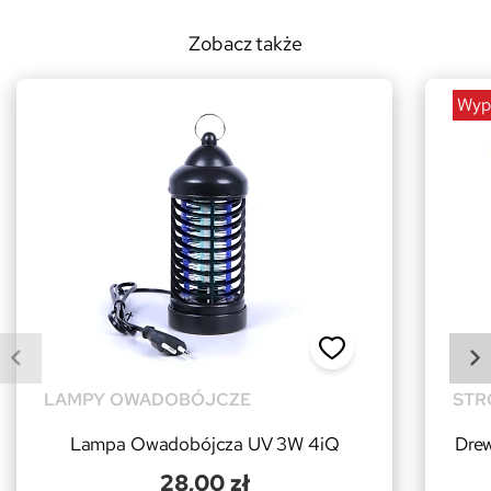
Zobacz także
Wyp
LAMPY OWADOBÓJCZE
STR
Lampa Owadobójcza UV 3W 4iQ
Drew
28,00 zł