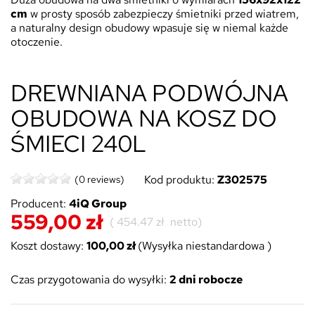
cm
w prosty sposób zabezpieczy śmietniki przed wiatrem,
a naturalny design obudowy wpasuje się w niemal każde
otoczenie.
DREWNIANA PODWÓJNA
OBUDOWA NA KOSZ DO
ŚMIECI 240L
Kod produktu:
Z302575
(0 reviews)
Producent:
4iQ Group
559,00 zł
(
454.47 zł
netto)
Koszt dostawy:
100,00 zł
(Wysyłka niestandardowa )
Czas przygotowania do wysyłki:
2 dni robocze