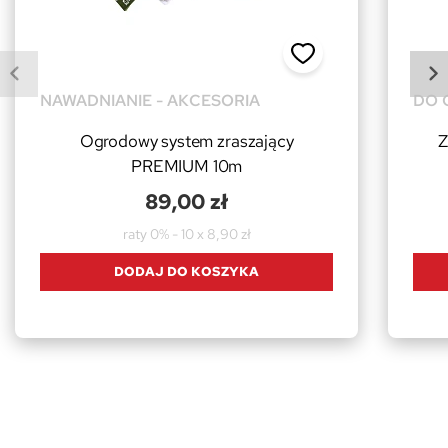
NAWADNIANIE - AKCESORIA
DO 
Ogrodowy system zraszający
Z
PREMIUM 10m
89,00 zł
raty 0% - 10 x 8,90 zł
DODAJ DO KOSZYKA