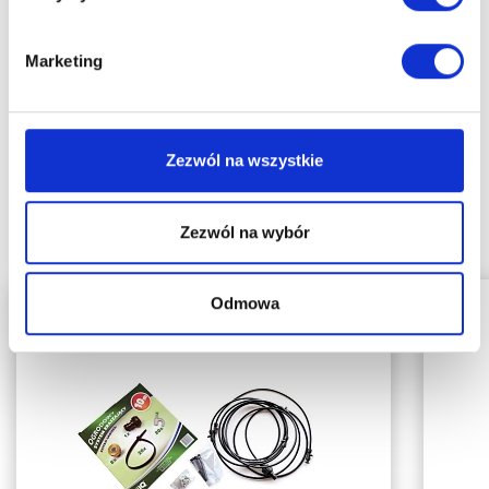
Marketing
Polecane produkty
Zezwól na wszystkie
Zezwól na wybór
Najpopularniejsze produkty w naszym sklepie
Odmowa