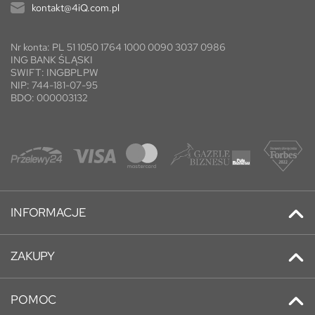
kontakt@4iQ.com.pl
Nr konta: PL 51 1050 1764 1000 0090 3037 0986
ING BANK ŚLĄSKI
SWIFT: INGBPLPW
NIP: 744-181-07-95
BDO: 000003132
INFORMACJE
Kontakt
ZAKUPY
Promocje
Adresy
Nowe produkty
POMOC
Historia zamówień
Najczęściej kupowane