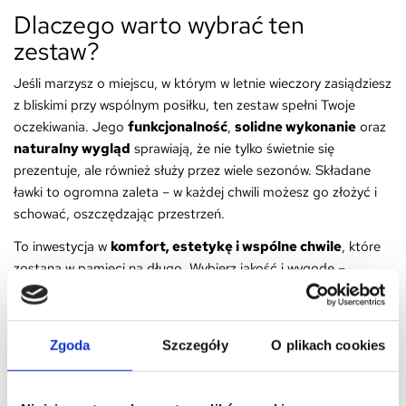
Dlaczego warto wybrać ten
zestaw?
Jeśli marzysz o miejscu, w którym w letnie wieczory zasiądziesz
z bliskimi przy wspólnym posiłku, ten zestaw spełni Twoje
oczekiwania. Jego
funkcjonalność
,
solidne wykonanie
oraz
naturalny wygląd
sprawiają, że nie tylko świetnie się
prezentuje, ale również służy przez wiele sezonów. Składane
ławki to ogromna zaleta – w każdej chwili możesz go złożyć i
schować, oszczędzając przestrzeń.
To inwestycja w
komfort, estetykę i wspólne chwile
, które
zostaną w pamięci na długo. Wybierz jakość i wygodę –
wybierz meble ogrodowe 4IQ!
Bezpieczeństwo:
Zgoda
Szczegóły
O plikach cookies
Produkt przeznaczony dla dzieci w wieku od 3 lat.
Do użytku tylko pod bezpośrednim nadzorem osoby dorosłej.