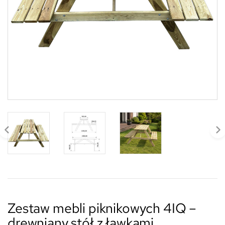
Zestaw mebli piknikowych 4IQ –
drewniany stół z ławkami