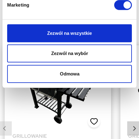
Marketing
Polecane produkty
Zezwól na wszystkie
Najpopularniejsze produkty w naszym sklepie
Zezwól na wybór
Odmowa
GRILLOWANIE
GRI