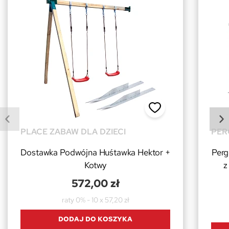
PLACE ZABAW DLA DZIECI
PER
Dostawka Podwójna Huśtawka Hektor +
Perg
Kotwy
z
572,00 zł
raty 0% - 10 x 57,20 zł
DODAJ DO KOSZYKA