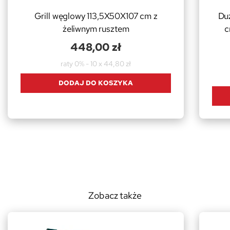
Grill węglowy 113,5X50X107 cm z
Du
żeliwnym rusztem
c
448,00 zł
raty 0% - 10 x 44,80 zł
DODAJ DO KOSZYKA
Zobacz także