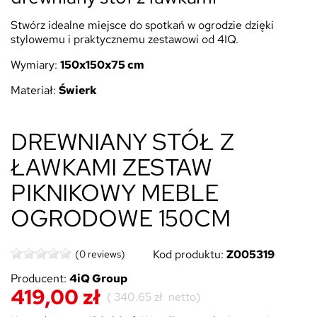
Stwórz idealne miejsce do spotkań w ogrodzie dzięki
stylowemu i praktycznemu zestawowi od 4IQ.
Wymiary:
150x150x75 cm
Materiał:
Świerk
DREWNIANY STÓŁ Z
ŁAWKAMI ZESTAW
PIKNIKOWY MEBLE
OGRODOWE 150CM
Kod produktu:
Z005319
(0 reviews)
Producent:
4iQ Group
419,00 zł
(
340.65 zł
netto)