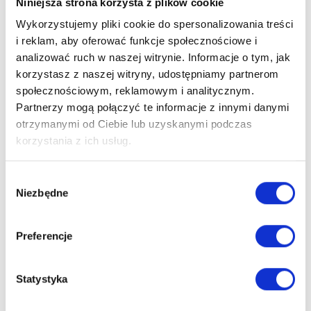
Niniejsza strona korzysta z plików cookie
Regularnie sprawdzaj stan piknika pod kątem uszkodzeń
Wykorzystujemy pliki cookie do spersonalizowania treści
spowodowanych przez deszcz, wiatr lub słońce.
i reklam, aby oferować funkcje społecznościowe i
Zabezpiecz piknik przed silnymi wiatrami lub innymi
analizować ruch w naszej witrynie. Informacje o tym, jak
ekstremalnymi warunkami pogodowymi.
korzystasz z naszej witryny, udostępniamy partnerom
Upewnij się, że produkt jest stabilny.
społecznościowym, reklamowym i analitycznym.
Partnerzy mogą połączyć te informacje z innymi danymi
Upewnij się, że elementy konstrukcyjne piknika (np. belki, deski)
otrzymanymi od Ciebie lub uzyskanymi podczas
są odpowiednio gładkie i pozbawione ostrych krawędzi.
korzystania z ich usług.
Sprawdź, czy w pikniku nie ma wystających elementów, o które
dziecko mogłoby się uderzyć.
Wybór
Niezbędne
zgody
Przed użyciem zapoznaj się z instrukcją użytkowania i
konserwacji.
Preferencje
Statystyka