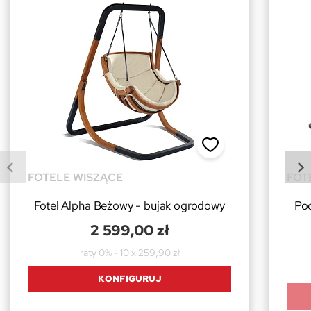
FOTELE WISZĄCE
FOT
Fotel Alpha Beżowy - bujak ogrodowy
Pod
2 599,00 zł
raty 0% - 10 x 259,90 zł
KONFIGURUJ