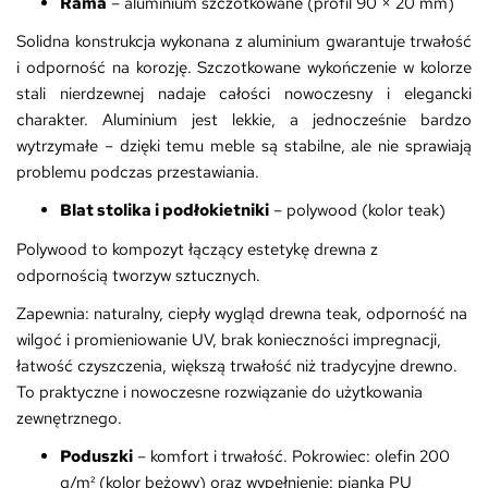
Rama
– aluminium szczotkowane (profil 90 × 20 mm)
Solidna konstrukcja wykonana z aluminium gwarantuje trwałość
i odporność na korozję. Szczotkowane wykończenie w kolorze
stali nierdzewnej nadaje całości nowoczesny i elegancki
charakter. Aluminium jest lekkie, a jednocześnie bardzo
wytrzymałe – dzięki temu meble są stabilne, ale nie sprawiają
problemu podczas przestawiania.
Blat stolika i podłokietniki
– polywood (kolor teak)
Polywood to kompozyt łączący estetykę drewna z
odpornością tworzyw sztucznych.
Zapewnia: naturalny, ciepły wygląd drewna teak, odporność na
wilgoć i promieniowanie UV, brak konieczności impregnacji,
łatwość czyszczenia, większą trwałość niż tradycyjne drewno.
To praktyczne i nowoczesne rozwiązanie do użytkowania
zewnętrznego.
Poduszki
– komfort i trwałość. Pokrowiec: olefin 200
g/m² (kolor beżowy) oraz wypełnienie: pianka PU