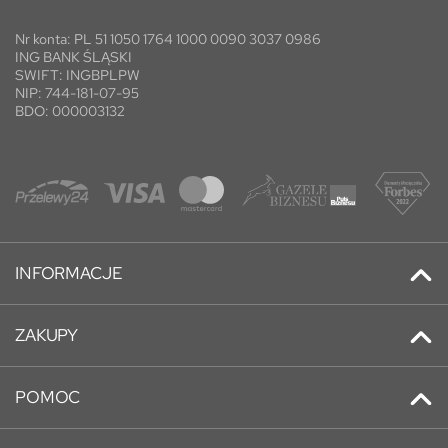
Nr konta: PL 51 1050 1764 1000 0090 3037 0986
ING BANK ŚLĄSKI
SWIFT: INGBPLPW
NIP: 744-181-07-95
BDO: 000003132
INFORMACJE
Kontakt
ZAKUPY
Promocje
Adresy
Nowe produkty
POMOC
Historia zamówień
Najczęściej kupowane
O nas
Informacje osobiste
O nas