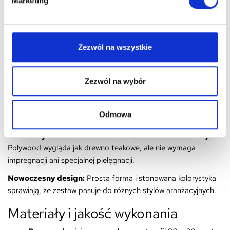
Najważniejsze zalety
Marketing
Solidna i lekka konstrukcja:
Aluminiowa rama łączy trwałość
ze stosunkowo niewielką wagą, co ułatwia przestawianie mebli.
Zezwól na wszystkie
Odporność na warunki atmosferyczne:
Zastosowane
materiały są przystosowane do użytkowania zewnętrznego –
odporne na deszcz, promieniowanie UV i zmienne
Zezwól na wybór
temperatury.
Komfortowe poduszki:
Sprężyste wypełnienie z pianki PU
Odmowa
zapewnia wygodę nawet podczas długiego użytkowania.
Naturalny efekt drewna bez konieczności konserwacji:
Polywood wygląda jak drewno teakowe, ale nie wymaga
impregnacji ani specjalnej pielęgnacji.
Nowoczesny design:
Prosta forma i stonowana kolorystyka
sprawiają, że zestaw pasuje do różnych stylów aranżacyjnych.
Materiały i jakość wykonania