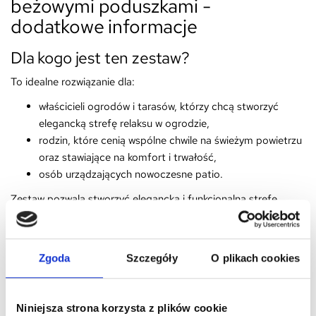
beżowymi poduszkami -
dodatkowe informacje
Dla kogo jest ten zestaw?
To idealne rozwiązanie dla:
właścicieli ogrodów i tarasów, którzy chcą stworzyć
elegancką strefę relaksu w ogrodzie,
rodzin, które cenią wspólne chwile na świeżym powietrzu
oraz stawiające na komfort i trwałość,
osób urządzających nowoczesne patio.
Zestaw pozwala stworzyć elegancką i funkcjonalną strefę
wypoczynkową w każdej przestrzeni zewnętrznej.
Dlaczego warto postawić na zestaw
Zgoda
Szczegóły
O plikach cookies
ogrodowy Eleganza?
Tworzy komfortową przestrzeń do spotkań i
wypoczynku.
Niniejsza strona korzysta z plików cookie