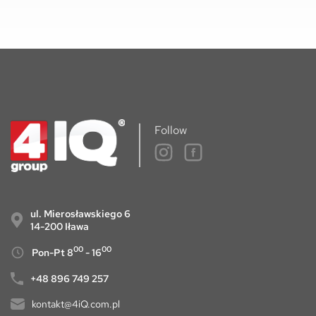
Follow
ul. Mierosławskiego 6
14-200 Iława
00
00
Pon-Pt 8
- 16
+48 896 749 257
kontakt@4iQ.com.pl