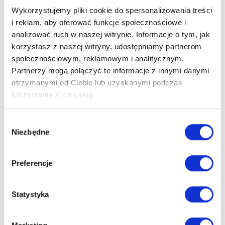
Tworzy spójną i stylową aranżację ogrodu lub tarasu.
Wykorzystujemy pliki cookie do spersonalizowania treści
Zapewnia trwałość i funkcjonalność przez wiele sezonów
i reklam, aby oferować funkcje społecznościowe i
oraz długich spotkań.
analizować ruch w naszej witrynie. Informacje o tym, jak
Eliminuje problem nietrwałych, wymagających częstej
korzystasz z naszej witryny, udostępniamy partnerom
konserwacji mebli drewnianych czy innych mniej trwałych
społecznościowym, reklamowym i analitycznym.
mebli ogrodowych.
Partnerzy mogą połączyć te informacje z innymi danymi
Jest odporny na warunki atmosferyczne i łatwy w
otrzymanymi od Ciebie lub uzyskanymi podczas
utrzymaniu.
korzystania z ich usług.
Łączy estetykę polywood z trwałością aluminium i
kompozytu.
Wybór
Zastosowanie
Niezbędne
zgody
Zestaw doskonale sprawdzi się:
Preferencje
w ogrodzie jako centralna strefa relaksu,
na tarasie jako miejsce spotkań z rodziną i przyjaciółmi,
przy basenie,
Statystyka
na dużych balkonach i patio.