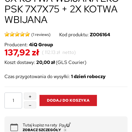
PSK 7X7X75 + 2X KOTWA
WBIJANA
Kod produktu:
Z006164
(1 reviews)
Producent:
4iQ Group
137,92 zł
(
112.13 zł
netto)
Koszt dostawy:
20,00 zł
(GLS Courier)
Czas przygotowania do wysyłki:
1 dzień roboczy
DODAJ DO KOSZYKA
Tutaj kupisz na raty
ZOBACZ SZCZEGÓŁY