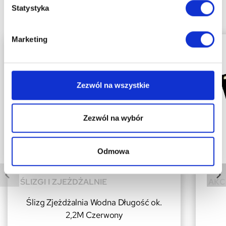
Statystyka
Zobacz także
Marketing
Zezwól na wszystkie
Zezwól na wybór
Odmowa
ŚLIZGI I ZJEŻDŻALNIE
AKC
Ślizg Zjeżdżalnia Wodna Długość ok.
2,2M Czerwony