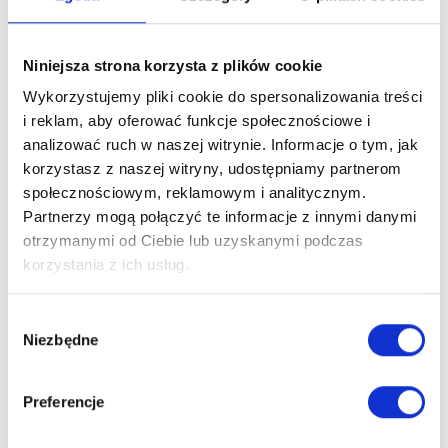
5
/
5
Niniejsza strona korzysta z plików cookie
Średnia Ocena
Wykorzystujemy pliki cookie do spersonalizowania treści
i reklam, aby oferować funkcje społecznościowe i
analizować ruch w naszej witrynie. Informacje o tym, jak
1
korzystasz z naszej witryny, udostępniamy partnerom
społecznościowym, reklamowym i analitycznym.
Partnerzy mogą połączyć te informacje z innymi danymi
Opinie Klientów
otrzymanymi od Ciebie lub uzyskanymi podczas
korzystania z ich usług.
04.05.2026
spełniają zadanie i oczekiwania
Wybór
Niezbędne
zgody
Preferencje