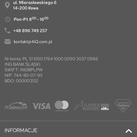
ul. Mierosławskiego 6
14-200 Iława
00
00
Pon-Pt 8
- 16
+48 896 749 257
kontakt@4iQ.com.pl
Nr konta: PL 51 1050 1764 1000 0090 3037 0986
ING BANK ŚLĄSKI
SWIFT: INGBPLPW
NIP: 744-181-07-95
BDO: 000003132
INFORMACJE