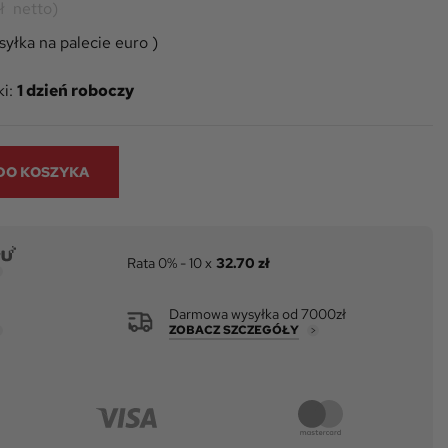
zł
netto)
yłka na palecie euro )
i:
1 dzień roboczy
DO KOSZYKA
Rata 0% - 10 x
32.70 zł
Darmowa wysyłka od 7000zł
ZOBACZ SZCZEGÓŁY