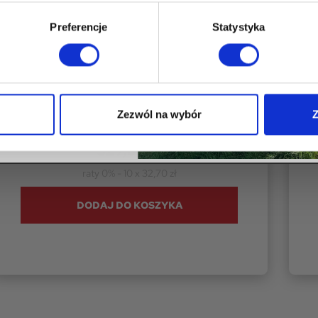
 na przetwarzanie moich
ych w celach marketingowych
Preferencje
Statystyka
 Group Sp. z o. o., zgodnie z
29.08.1997 r. o ochronie
ych, w tym na przesyłanie
dlowych drogą elektroniczną.
BIERAM RABAT
OPCJE PRODUKTOWE - UKRYTE
Z
Zezwól na wybór
Z
ygnuję z rabatu.
ZESTAW 3X GONT CZERWONY
Dr
T
327,00 zł
raty 0% - 10 x 32,70 zł
DODAJ DO KOSZYKA