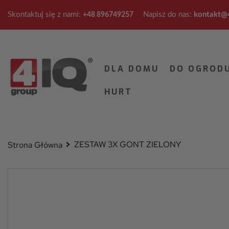
Skontaktuj się z nami:
Napisz do nas:
kontakt@4
+48 896749257
DLA DOMU
DO OGROD
HURT
ZESTAW 3X GONT ZIELONY
Strona Główna