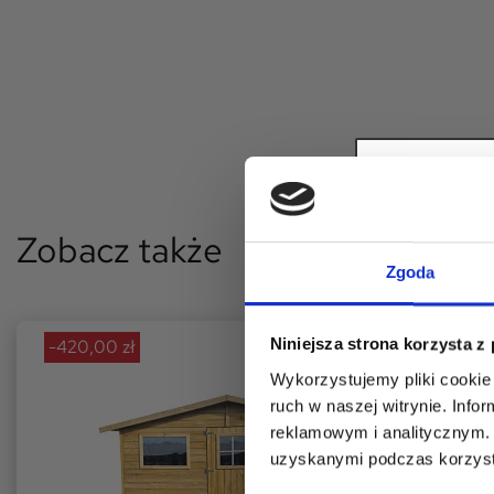
Zobacz także
Zapisz s
Zgoda
RA
Niniejsza strona korzysta z
-420,00 zł
na p
Wykorzystujemy pliki cookie 
ruch w naszej witrynie. Inf
reklamowym i analitycznym. 
uzyskanymi podczas korzysta