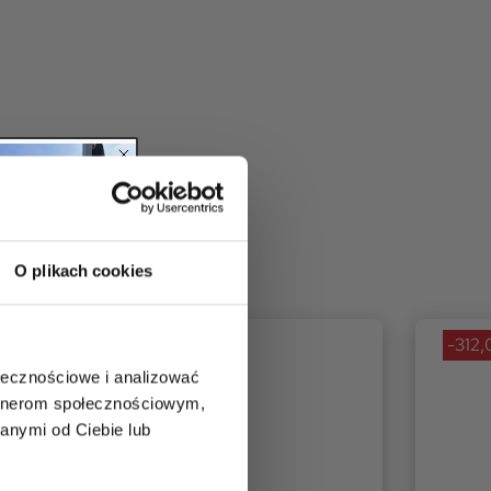
O plikach cookies
10,00 zł
-312,
ołecznościowe i analizować
artnerom społecznościowym,
anymi od Ciebie lub