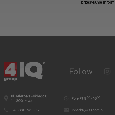
przesyłanie inform
Follow
ul. Mierosławskiego 6
00
00
Pon-Pt 8
- 16
14-200 Iława
+48 896 749 257
kontakt@4iQ.com.pl