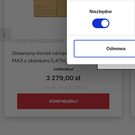
Wybór
Wyrażam zgodę
danych osobow
Niezbędne
zgody
przez firmę 4iQ
Ustawą z dnia 
danych osobow
informacji han
OD
DOMKI NARZĘDZIOWE
Odmowa
Rez
Drewniany domek narzędziowy dwudrzwiowy
MAX z okienkami 5,47m2 narzędziownia
3 699,00 zł
3 279,00 zł
raty 0% - 10 x 327,90 zł
KONFIGURUJ