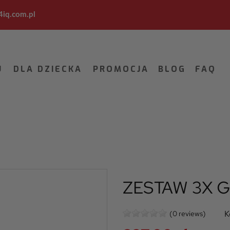
iq.com.pl
U
DLA DZIECKA
PROMOCJA
BLOG
FAQ
ZESTAW 3X 
K
(0 reviews)