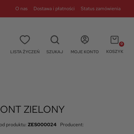
O nas
Dostawa i płatności
Status zamówienia
0
KOSZYK
LISTA ŻYCZEŃ
SZUKAJ
MOJE KONTO
GONT ZIELONY
od produktu:
ZES000024
Producent: