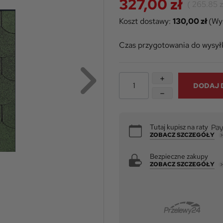
327,00 zł
(
265.85 
Koszt dostawy:
130,00 zł
(Wys
Czas przygotowania do wysyłk
DODAJ 
Tutaj kupisz na raty
ZOBACZ SZCZEGÓŁY
Bezpieczne zakupy
ZOBACZ SZCZEGÓŁY