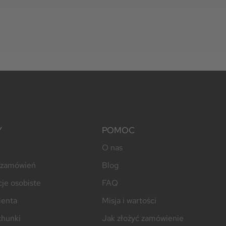
Y
POMOC
O nas
a zamówień
Blog
je osobiste
FAQ
ienta
Misja i wartości
chunki
Jak złożyć zamówienie