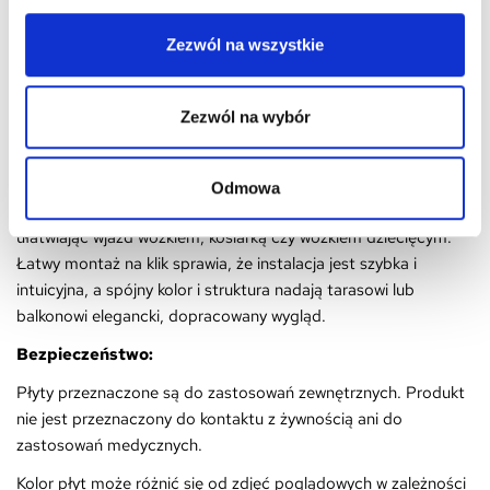
krawędziach paneli
Spójny design – kolor i faktura idealnie dopasowane do
Zezwól na wszystkie
podestów WPC
Profil najazdowy 4iQ to praktyczne i estetyczne rozwiązanie,
Zezwól na wybór
które zwiększa komfort użytkowania i podnosi poziom
bezpieczeństwa nawierzchni WPC. Dzięki precyzyjnemu
dopasowaniu do paneli 4iQ zapewnia płynne, bezpieczne
Odmowa
przejście z podestu na podłoże, minimalizując ryzyko potknięć i
ułatwiając wjazd wózkiem, kosiarką czy wózkiem dziecięcym.
Łatwy montaż na klik sprawia, że instalacja jest szybka i
intuicyjna, a spójny kolor i struktura nadają tarasowi lub
balkonowi elegancki, dopracowany wygląd.
Bezpieczeństwo:
Płyty przeznaczone są do zastosowań zewnętrznych. Produkt
nie jest przeznaczony do kontaktu z żywnością ani do
zastosowań medycznych.
Kolor płyt może różnić się od zdjęć poglądowych w zależności