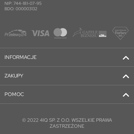
NIP: 744-181-07-95
BDO: 000003132
INFORMACJE
Kontakt
ZAKUPY
Promocje
Adresy
Nowe produkty
POMOC
Historia zamówień
Najczęściej kupowane
O nas
Informacje osobiste
O nas
Blog
Konto klienta
Regulamin
© 2022 4IQ SP. Z O.O. WSZELKIE PRAWA
FAQ
ZASTRZEŻONE
Moje rachunki
Łatwy Zwrot Towaru