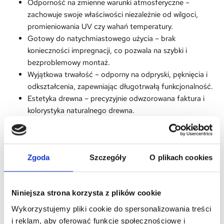
Odporność na zmienne warunki atmosferyczne –
zachowuje swoje właściwości niezależnie od wilgoci,
promieniowania UV czy wahań temperatury.
Gotowy do natychmiastowego użycia – brak
konieczności impregnacji, co pozwala na szybki i
bezproblemowy montaż.
Wyjątkowa trwałość – odporny na odpryski, pęknięcia i
odkształcenia, zapewniając długotrwałą funkcjonalność.
Estetyka drewna – precyzyjnie odwzorowana faktura i
kolorystyka naturalnego drewna.
Bezpieczeństwo i komfort – antypoślizgowa
powierzchnia sprzyja wygodnemu użytkowaniu.
Prosta pielęgnacja – utrzymanie w idealnym stanie
Zgoda
Szczegóły
O plikach cookies
wymaga jedynie wody i miękkiej ściereczki.
Intuicyjna obsługa i prosty montaż
Niniejsza strona korzysta z plików cookie
Montaż „na klik” pozwala na szybkie wykończenie tarasu lub
Wykorzystujemy pliki cookie do spersonalizowania treści
balkonu, bez konieczności użycia narzędzi czy kleju. Dzięki
i reklam, aby oferować funkcje społecznościowe i
modułowej konstrukcji i systemowi click-fit, elementy