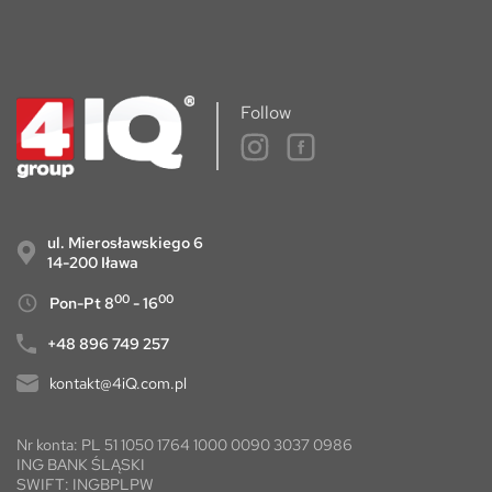
Follow
ul. Mierosławskiego 6
14-200 Iława
00
00
Pon-Pt 8
- 16
+48 896 749 257
kontakt@4iQ.com.pl
Nr konta: PL 51 1050 1764 1000 0090 3037 0986
ING BANK ŚLĄSKI
SWIFT: INGBPLPW