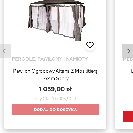
PERGOLE, PAWILONY I NAMIOTY
MEB
Pawilon Ogrodowy Altana Z Moskitierą
3x4m Szary
1 059,00 zł
raty 0% - 10 x 105,90 zł
DODAJ DO KOSZYKA