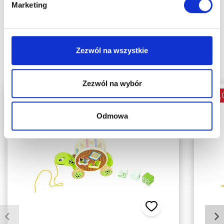
Marketing
Polecane produkty
Zezwól na wszystkie
Najpopularniejsze produkty w naszym sklepie
Zezwól na wybór
-14,00 zł
-14,
Odmowa