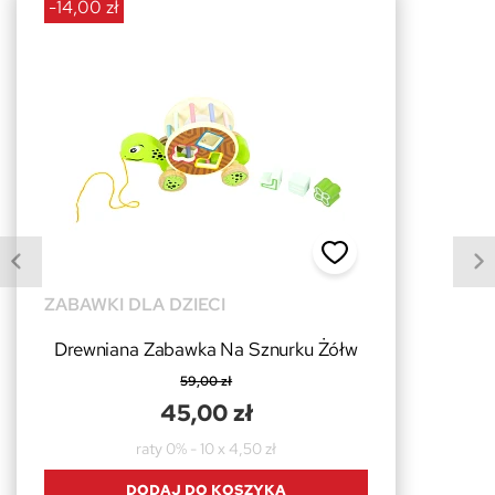
-14,00 zł
ZABAWKI DLA DZIECI
Drewniana Zabawka Na Sznurku Żółw
59,00 zł
45,00 zł
raty 0% - 10 x 4,50 zł
DODAJ DO KOSZYKA