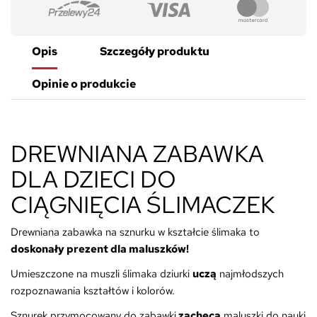
Opis
Szczegóły produktu
Opinie o produkcie
DREWNIANA ZABAWKA
DLA DZIECI DO
CIĄGNIĘCIA ŚLIMACZEK
Drewniana zabawka na sznurku w kształcie ślimaka to
doskonały prezent dla maluszków!
Umieszczone na muszli ślimaka dziurki
uczą
najmłodszych
rozpoznawania kształtów i kolorów.
Sznurek przymocowany do zabawki
zachęca
maluszki do nauki