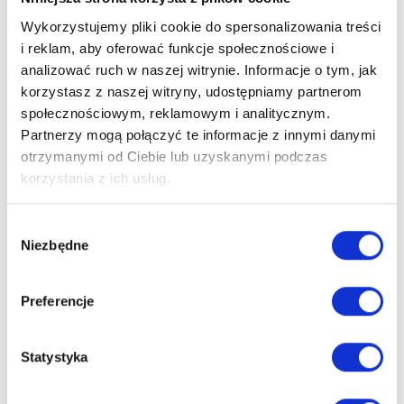
Wykorzystujemy pliki cookie do spersonalizowania treści
Upewnij się, że dziecko bawi się zabawką w bezpiecznym
i reklam, aby oferować funkcje społecznościowe i
otoczeniu, z dala od schodów, ostrych przedmiotów i innych
analizować ruch w naszej witrynie. Informacje o tym, jak
potencjalnych zagrożeń.
korzystasz z naszej witryny, udostępniamy partnerom
Naucz dziecko, jak prawidłowo używać zabawki i ostrzegaj
społecznościowym, reklamowym i analitycznym.
przed niebezpieczeństwami związanymi z nieprawidłowym
Partnerzy mogą połączyć te informacje z innymi danymi
użytkowaniem.
otrzymanymi od Ciebie lub uzyskanymi podczas
Regularnie czyść zabawkę, aby zapobiec gromadzeniu się
korzystania z ich usług.
brudu i bakterii. Używaj łagodnych środków czyszczących i
upewnij się, że zabawka jest całkowicie sucha przed oddaniem
Wybór
jej dziecku.
Niezbędne
zgody
Przechowuj zabawkę w bezpiecznym miejscu, niedostępnym
dla dzieci, gdy nie jest używana.
Preferencje
Statystyka