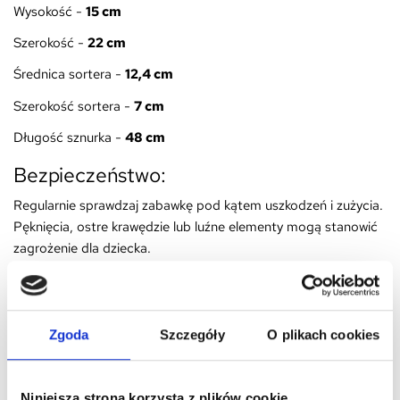
Wysokość -
15 cm
Szerokość -
22 cm
Średnica sortera -
12,4 cm
Szerokość sortera -
7 cm
Długość sznurka -
48 cm
Bezpieczeństwo:
Regularnie sprawdzaj zabawkę pod kątem uszkodzeń i zużycia.
Pęknięcia, ostre krawędzie lub luźne elementy mogą stanowić
zagrożenie dla dziecka.
Upewnij się, że zabawka jest odpowiednia dla wieku i
umiejętności Twojego dziecka. Zabawki przeznaczone dla
starszych dzieci mogą zawierać małe elementy, które mogą
Zgoda
Szczegóły
O plikach cookies
być niebezpieczne dla młodszych dzieci.
Nadzoruj zabawę dziecka, szczególnie jeśli zabawka jest nowa
lub dziecko bawi się nią po raz pierwszy.
Niniejsza strona korzysta z plików cookie