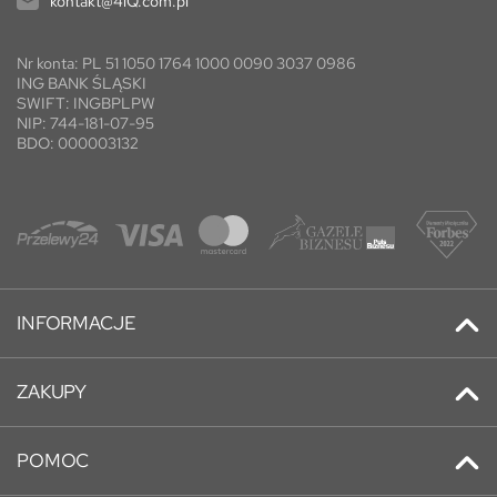
kontakt@4iQ.com.pl
Nr konta: PL 51 1050 1764 1000 0090 3037 0986
ING BANK ŚLĄSKI
SWIFT: INGBPLPW
NIP: 744-181-07-95
BDO: 000003132
INFORMACJE
Kontakt
ZAKUPY
Promocje
Adresy
Nowe produkty
POMOC
Historia zamówień
Najczęściej kupowane