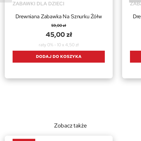
ZABAWKI DLA DZIECI
ZAB
Drewniana Zabawka Na Sznurku Żółw
Dre
59,00 zł
45,00 zł
raty 0% - 10 x 4,50 zł
DODAJ DO KOSZYKA
Zobacz także