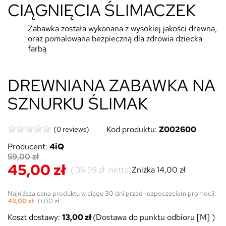
CIĄGNIĘCIA ŚLIMACZEK
Zabawka została wykonana z wysokiej jakości drewna,
oraz pomalowana bezpieczną dla zdrowia dziecka
farbą
DREWNIANA ZABAWKA NA
SZNURKU ŚLIMAK
Kod produktu:
Z002600
(0 reviews)
Producent:
4iQ
59,00 zł
45,00 zł
(
36.59 zł
netto)
Zniżka 14,00 zł
Najniższa cena produktu w ciągu 30 dni przed rozpoczęciem promocji:
45,00 zł
0,00 zł
Koszt dostawy:
13,00 zł
(Dostawa do punktu odbioru [M] )