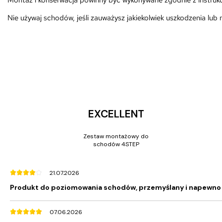
Montaż i konserwacja powinny być wykonywane zgodnie z instrukc
Nie używaj schodów, jeśli zauważysz jakiekolwiek uszkodzenia lub 
EXCELLENT
Zestaw montażowy do
schodów 4STEP
21.07.2026
Produkt do poziomowania schodów, przemyślany i napewno
07.06.2026