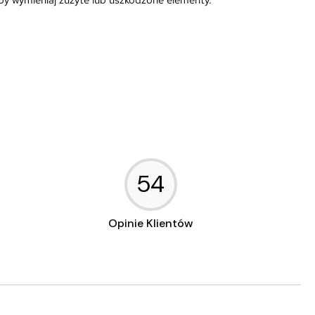
by wymieniaj zużyte lub uszkodzone elementy.
54
Opinie Klientów