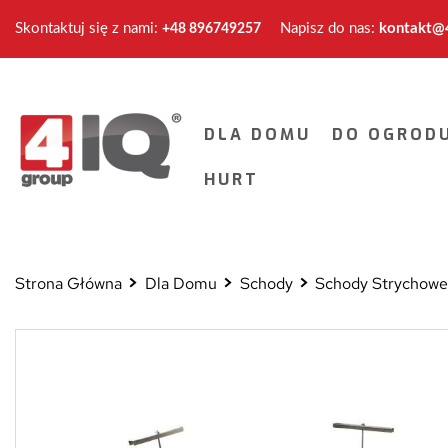
Skontaktuj się z nami:
Napisz do nas:
kontakt@4
+48 896749257
DLA DOMU
DO OGROD
HURT
Strona Główna
Dla Domu
Schody
Schody Strychow