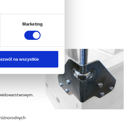
Marketing
STEP
 W zakładce
wany komplet
ezwól na wszystkie
 wielowarstwowym.
 różnorodnych