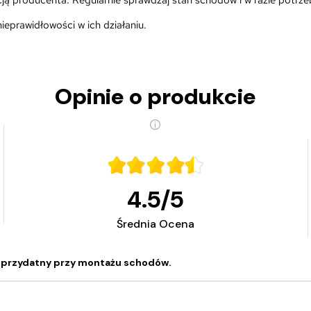
ją producenta. Regularnie sprawdzaj stan schodów i w razie potrze
nieprawidłowości w ich działaniu.
Opinie o produkcie
4.5
/
5
Średnia Ocena
 przydatny przy montażu schodów.