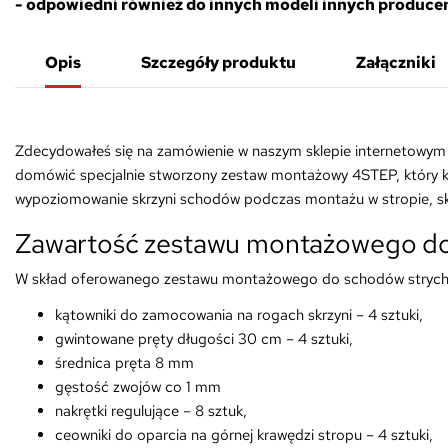
- odpowiedni również do innych modeli innych produce
Opis
Szczegóły produktu
Załączniki
Zdecydowałeś się na zamówienie w naszym sklepie internetowym 
domówić specjalnie stworzony zestaw montażowy 4STEP, który ku
wypoziomowanie skrzyni schodów podczas montażu w stropie, sk
Zawartość zestawu montażowego d
W skład oferowanego zestawu montażowego do schodów stryc
kątowniki do zamocowania na rogach skrzyni – 4 sztuki,
gwintowane pręty długości 30 cm – 4 sztuki,
średnica pręta 8 mm
gęstość zwojów co 1 mm
nakrętki regulujące – 8 sztuk,
ceowniki do oparcia na górnej krawędzi stropu – 4 sztuki,