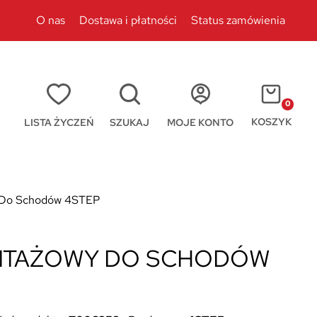
O nas
Dostawa i płatności
Status zamówienia
0
KOSZYK
LISTA ŻYCZEŃ
SZUKAJ
MOJE KONTO
 Do Schodów 4STEP
NTAŻOWY DO SCHODÓW