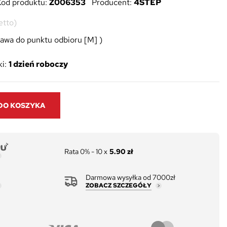
Kod produktu:
Z006353
Producent:
4STEP
etto)
awa do punktu odbioru [M] )
i:
1 dzień roboczy
DO KOSZYKA
Rata 0% - 10 x
5.90 zł
Darmowa wysyłka od 7000zł
ZOBACZ SZCZEGÓŁY