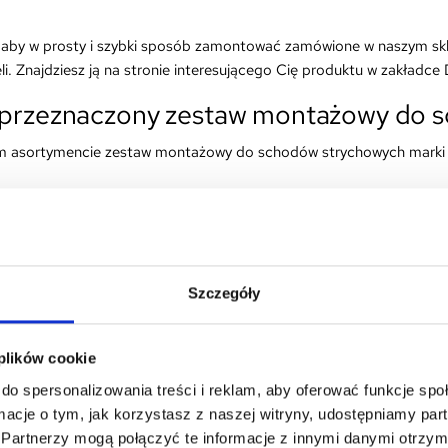
sz, aby w prosty i szybki sposób zamontować zamówione w naszym s
i. Znajdziesz ją na stronie interesującego Cię produktu w zakła
t przeznaczony zestaw montażowy do 
 asortymencie zestaw montażowy do schodów strychowych marki 
Szczegóły
ętać, że zestaw sprawdzi się także w przypadku montażu schodów s
 plików cookie
, skontaktuj się z nami telefonicznie lub mailowo – nasze zespół z 
do spersonalizowania treści i reklam, aby oferować funkcje sp
ając zestaw montażowy do schodów 4STEP, należy mieć na uwadze,
ormacje o tym, jak korzystasz z naszej witryny, udostępniamy p
ale schodów do stropu,
Partnerzy mogą połączyć te informacje z innymi danymi otrzym