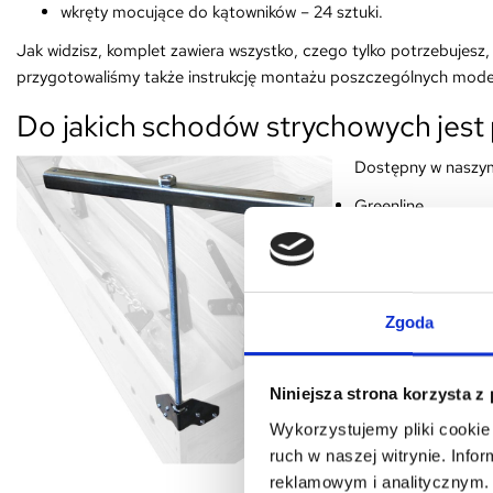
wkręty mocujące do kątowników – 24 sztuki.
Jak widzisz, komplet zawiera wszystko, czego tylko potrzebuje
przygotowaliśmy także instrukcję montażu poszczególnych model
Do jakich schodów strychowych jes
Dostępny w naszym
Greenline,
Stallux MINI,
Energy,
Extra,
Extreme,
Zgoda
Nordic.
Warto jednak pami
Niniejsza strona korzysta z
jego przeznaczenia
Wykorzystujemy pliki cookie 
Co więcej, zamawi
ruch w naszej witrynie. Inf
nie mocuje on trw
reklamowym i analitycznym. 