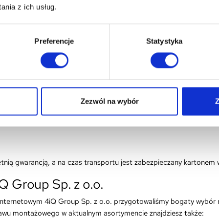
montażowym,
nia z ich usług.
 + wysokość skrzyni montażowej.
imi do rodzaju stropu śrubami, wkrętami lub kotwami.
Preferencje
Statystyka
tażowego do schodów strychowych 4
ówić tutaj lub w trakcie wybierania interesującego Cię modelu.
atkowych akcesoriów, wśród których znalazł się właśnie propono
Zezwól na wybór
Z
zystać z:
nią gwarancją, a na czas transportu jest zabezpieczany kartonem
Q Group Sp. z o.o.
 internetowym 4iQ Group Sp. z o.o. przygotowaliśmy bogaty wybór
wu montażowego w aktualnym asortymencie znajdziesz także: