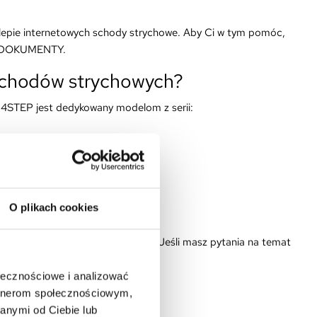
klepie internetowych schody strychowe. Aby Ci w tym pomóc,
dce DOKUMENTY.
schodów strychowych?
4STEP jest dedykowany modelom z serii:
O plikach cookies
trychowych innych producentów. Jeśli masz pytania na temat
chęcią Ci pomoże.
ołecznościowe i analizować
 że:
artnerom społecznościowym,
anymi od Ciebie lub