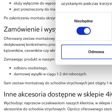
służy wyłącznie do wypoziomowania schodów w otworze 
uzyskanymi podczas korzysta
jest przeznaczony do maksymalnej grubości stropu: 28 cm
Wybór
Po zakończeniu montażu skrzynię należy przytwierdzić odpowiedn
Niezbędne
zgody
Zamówienie i wysyłka zestawu mon
Oferowany zestaw montażowy do schodów strychowych możesz zam
dedykowanej konkretnemu produktowi masz możliwość wyboru dod
kątowników, ceowników czy wkrętów mocujących.
Odmowa
Zamawiając produkt w naszym sklepie internetowym, możesz skor
odbioru osobistego,
darmowej wysyłki w ciągu 1-2 dni roboczych.
Sam zestaw montażowy do schodów strychowych jest objęty 1-let
Inne akcesoria dostępne w sklepie 4i
Wychodząc naprzeciw oczekiwaniom naszych klientów, w sklepie
akcesoriów do schodów strychowych. Oprócz oferowanego zesta