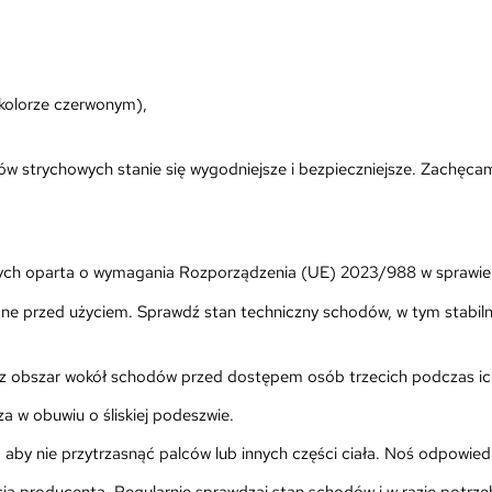
kolorze czerwonym),
strychowych stanie się wygodniejsze i bezpieczniejsze. Zachęcamy
wych oparta o wymagania Rozporządzenia (UE) 2023/988 w sprawi
one przed użyciem. Sprawdź stan techniczny schodów, w tym stabi
cz obszar wokół schodów przed dostępem osób trzecich podczas ic
a w obuwiu o śliskiej podeszwie.
, aby nie przytrzasnąć palców lub innych części ciała. Noś odpowi