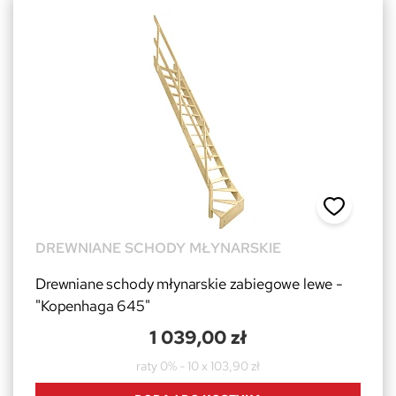
DREWNIANE SCHODY MŁYNARSKIE
Drewniane schody młynarskie zabiegowe lewe -
"Kopenhaga 645"
1 039,00 zł
raty 0% - 10 x 103,90 zł