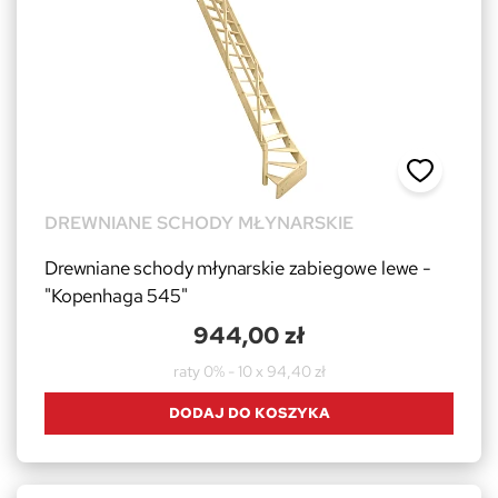
DREWNIANE SCHODY MŁYNARSKIE
Drewniane schody młynarskie zabiegowe lewe -
"Kopenhaga 545"
944,00 zł
raty 0% - 10 x 94,40 zł
DODAJ DO KOSZYKA