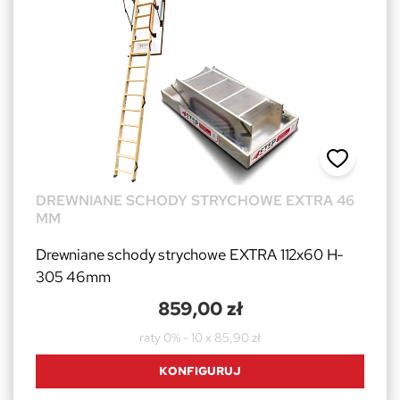
DREWNIANE SCHODY STRYCHOWE EXTRA 46
MM
Drewniane schody strychowe EXTRA 112x60 H-
305 46mm
859,00 zł
raty 0% - 10 x 85,90 zł
KONFIGURUJ