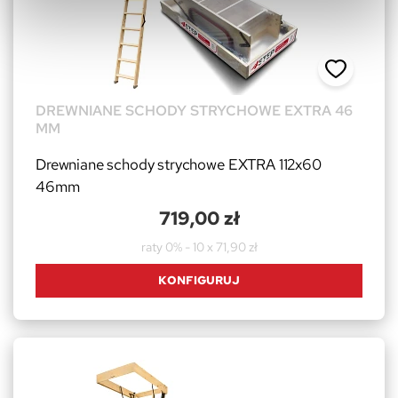
DREWNIANE SCHODY STRYCHOWE EXTRA 46
MM
Drewniane schody strychowe EXTRA 112x60
46mm
719,00 zł
raty 0% - 10 x 71,90 zł
KONFIGURUJ