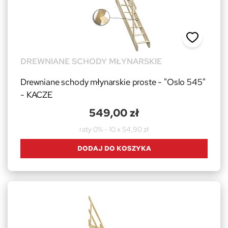
DREWNIANE SCHODY MŁYNARSKIE
Drewniane schody młynarskie proste - "Oslo 545"
- KACZE
549,00 zł
raty 0% - 10 x 54,90 zł
DODAJ DO KOSZYKA