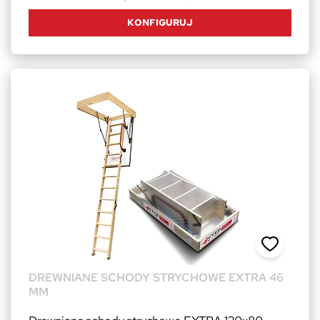
KONFIGURUJ
DREWNIANE SCHODY STRYCHOWE EXTRA 46
MM