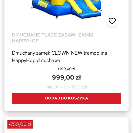
DMUCHANE PLACE ZABAW- ZAMKI
HAPPYHOP
Dmuchany zamek CLOWN NEW trampolina
HappyHop dmuchawa
1 199,00 zł
999,00 zł
raty 0% - 10 x 99,90 zł
DODAJ DO KOSZYKA
-750,00 zł