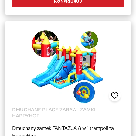
KONFIGURUJ
DMUCHANE PLACE ZABAW- ZAMKI
HAPPYHOP
Dmuchany zamek FANTAZJA 8 w 1 trampolina
HappyHop