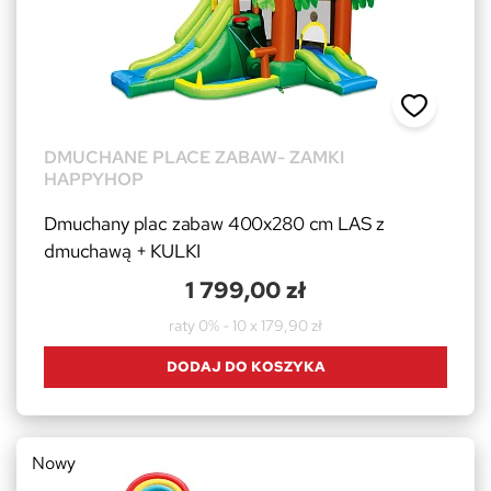
DMUCHANE PLACE ZABAW- ZAMKI
HAPPYHOP
Dmuchany plac zabaw 400x280 cm LAS z
dmuchawą + KULKI
1 799,00 zł
raty 0% - 10 x 179,90 zł
DODAJ DO KOSZYKA
Nowy