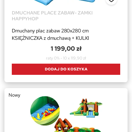
DMUCHANE PLACE ZABAW- ZAMKI
HAPPYHOP
Dmuchany plac zabaw 280x280 cm
KSIĘŻNICZKA z dmuchawą + KULKI
1 199,00 zł
raty 0% - 10 x 119,90 zł
DODAJ DO KOSZYKA
Nowy