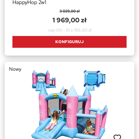
HappyHop 2w1
3 029,00 zł
1 969,00 zł
raty 0% - 10 x 196,90 zł
KONFIGURUJ
Nowy