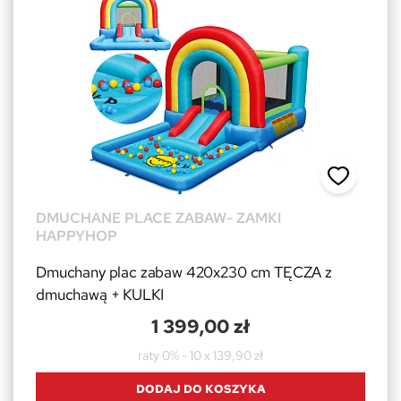
DMUCHANE PLACE ZABAW- ZAMKI
HAPPYHOP
Dmuchany plac zabaw 420x230 cm TĘCZA z
dmuchawą + KULKI
1 399,00 zł
raty 0% - 10 x 139,90 zł
DODAJ DO KOSZYKA