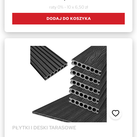
raty 0% - 10 x 6,50 zł
DODAJ DO KOSZYKA
PŁYTKI I DESKI TARASOWE