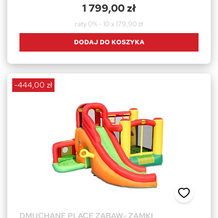
1 799,00 zł
raty 0% - 10 x 179,90 zł
DODAJ DO KOSZYKA
-444,00 zł
DMUCHANE PLACE ZABAW- ZAMKI