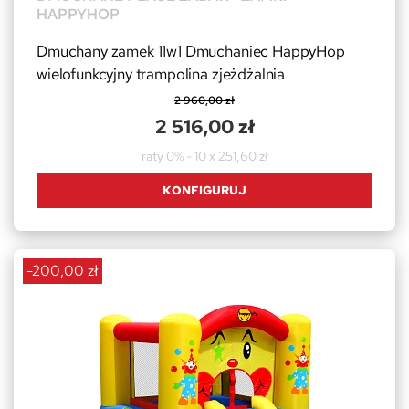
HAPPYHOP
Dmuchany zamek 11w1 Dmuchaniec HappyHop
wielofunkcyjny trampolina zjeżdżalnia
2 960,00 zł
2 516,00 zł
raty 0% - 10 x 251,60 zł
KONFIGURUJ
-200,00 zł