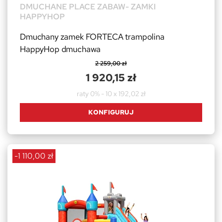
DMUCHANE PLACE ZABAW- ZAMKI
HAPPYHOP
Dmuchany zamek FORTECA trampolina
HappyHop dmuchawa
2 259,00 zł
1 920,15 zł
raty 0% - 10 x 192,02 zł
KONFIGURUJ
-1 110,00 zł