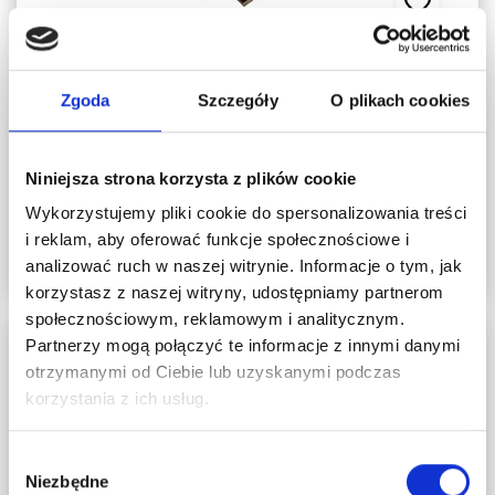
PŁYTKI I DESKI TARASOWE
Deska tarasowa WPC 14x2,5x240 cm DARK
Zgoda
Szczegóły
O plikach cookies
BROWN podest tarasowy
65,00 zł
Niniejsza strona korzysta z plików cookie
raty 0% - 10 x 6,50 zł
Wykorzystujemy pliki cookie do spersonalizowania treści
i reklam, aby oferować funkcje społecznościowe i
DODAJ DO KOSZYKA
analizować ruch w naszej witrynie. Informacje o tym, jak
korzystasz z naszej witryny, udostępniamy partnerom
społecznościowym, reklamowym i analitycznym.
Partnerzy mogą połączyć te informacje z innymi danymi
otrzymanymi od Ciebie lub uzyskanymi podczas
korzystania z ich usług.
Wybór
Niezbędne
zgody