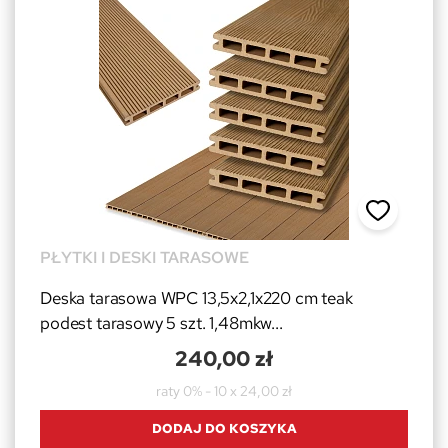
PŁYTKI I DESKI TARASOWE
Deska tarasowa WPC 13,5x2,1x220 cm teak
podest tarasowy 5 szt. 1,48mkw...
240,00 zł
raty 0% - 10 x 24,00 zł
DODAJ DO KOSZYKA