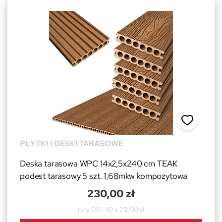
PŁYTKI I DESKI TARASOWE
Deska tarasowa WPC 14x2,5x240 cm TEAK
podest tarasowy 5 szt. 1,68mkw kompozytowa
230,00 zł
raty 0% - 10 x 23,00 zł