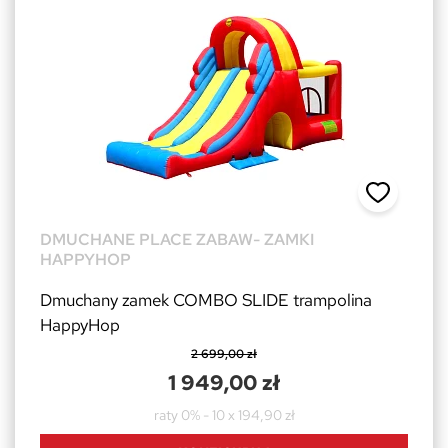
DMUCHANE PLACE ZABAW- ZAMKI
HAPPYHOP
Dmuchany zamek COMBO SLIDE trampolina
HappyHop
2 699,00 zł
1 949,00 zł
raty 0% - 10 x 194,90 zł