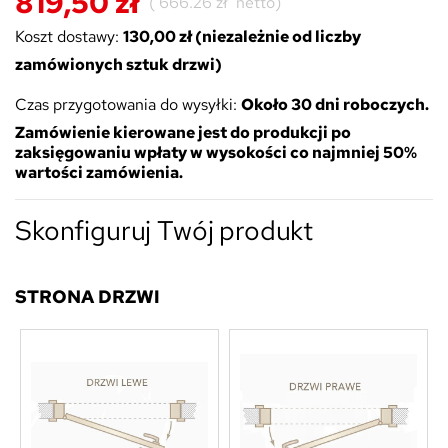
819,50 zł
(
666.26 zł
netto)
Koszt dostawy:
130,00 zł (niezależnie od liczby
zamówionych sztuk drzwi)
Czas przygotowania do wysyłki:
Około 30 dni roboczych.
Zamówienie kierowane jest do produkcji po
zaksięgowaniu wpłaty w wysokości co najmniej 50%
wartości zamówienia.
Skonfiguruj Twój produkt
STRONA DRZWI