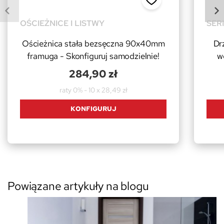
OŚCIEŻNICE I LISTWY
SER
Ościeżnica stała bezsęczna 90x40mm
Dr
framuga - Skonfiguruj samodzielnie!
w
284,90 zł
raty 0% - 10 x 28,49 zł
KONFIGURUJ
Powiązane artykuły na blogu