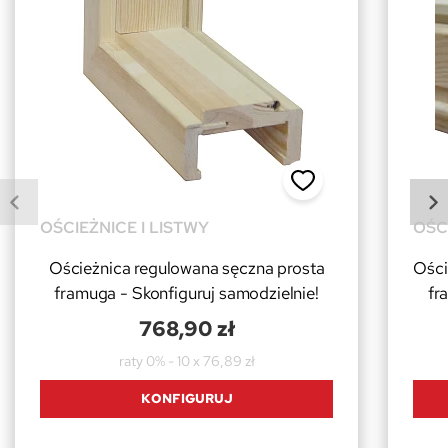
OŚCIEŻNICE I LISTWY
OŚC
Ościeżnica regulowana sęczna prosta
Ości
framuga - Skonfiguruj samodzielnie!
fr
768,90 zł
raty 0% - 10 x 76,89 zł
KONFIGURUJ