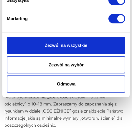
Statystyka
Standardowo wyposażone są w wysokiej klasy zamki i zawiasy,
pasujące zarówno do ościeżnic metalowych i drewnianych,
Marketing
wykonanych zgodnie z obowiązującą normą budowlaną.
Skrzydła te doskonale nadają się do lakierowania lub
malowania.
Zezwól na wszystkie
Skrzydła drzwiowe mogą być przystosowane do systemu
przesuwnego, dwu-skrzydłowego i bezprzylgowego
Zezwól na wybór
(zapraszamy do odpowiednich kategorii).
Przy zamawianiu ościeżnic stałych, regulowanych i skrzydeł
Odmowa
prosimy zwrócić uwagę, że szerokość otworu montażowego,
MUSI być większa niż „szerokość skrzydła” i „rozmiar
ościeżnicy” o 10-18 mm. Zapraszamy do zapoznania się z
rysunkiem w dziale „OŚCIEŻNICE” gdzie znajdziecie Państwo
informacje jakie są minimalne wymiary „otworu w ścianie” dla
poszczególnych ościeżnic.