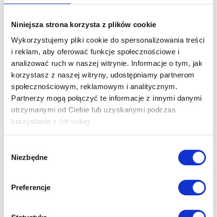
Skrzydła "Normandia" wykonane są z litego i klejonego drewna
sosnowego.
Niniejsza strona korzysta z plików cookie
Ramiaki (elementy pionowe) to sezonowane, klejone, sęczne
Wykorzystujemy pliki cookie do spersonalizowania treści
drewno sosnowe.
i reklam, aby oferować funkcje społecznościowe i
analizować ruch w naszej witrynie. Informacje o tym, jak
Wypełnienia ram stanowią płyciny, podobnie jak ramiaki
korzystasz z naszej witryny, udostępniamy partnerom
wykonane z klejonego drewna sosny.
społecznościowym, reklamowym i analitycznym.
Partnerzy mogą połączyć te informacje z innymi danymi
otrzymanymi od Ciebie lub uzyskanymi podczas
Składając zamówienie za pomocą naszego sklepu
korzystania z ich usług.
internetowego otrzymają Państwo skrzydła:
- wykonane z drewna sosny skandynawskiej, która w stosunku
Wybór
do sosny zwyczajnej wyróżnia się większą gęstością i
Niezbędne
zgody
twardością;
- poddawane dodatkowym procesom wykończeniowym w
Preferencje
postaci szlifowania i wygładzania;