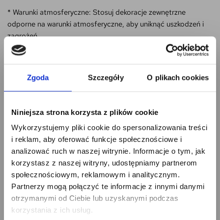
* Warunki atmosferyczne: Stosuj dekoracje zewnętrzne
odporne na warunki atmosferyczne, aby uniknąć uszkodzeń i
zagrożeń.
* Przechowywanie: Przechowuj dekoracje w suchym i
bezpiecznym miejscu, aby zapobiec uszkodzeniom i
zagrożeniom.
Zgoda
Szczegóły
O plikach cookies
* Czyszczenie: Czyść dekoracje zgodnie z zaleceniami
producenta, aby uniknąć uszkodzeń i zachować ich
Niniejsza strona korzysta z plików cookie
bezpieczeństwo.
Zapisz się na newsletter
Wykorzystujemy pliki cookie do spersonalizowania treści
i odbierz
* Utylizacja: Utylizuj uszkodzone lub niepotrzebne dekoracje
i reklam, aby oferować funkcje społecznościowe i
zgodnie z lokalnymi przepisami dotyczącymi ochrony
5% RABATU
analizować ruch w naszej witrynie. Informacje o tym, jak
środowiska.
korzystasz z naszej witryny, udostępniamy partnerom
na pierwsze zakupy!
społecznościowym, reklamowym i analitycznym.
* Oświetlenie: Nie zakrywaj źródeł światła w dekoracjach, aby
Partnerzy mogą połączyć te informacje z innymi danymi
zapobiec przegrzaniu i pożarom.
otrzymanymi od Ciebie lub uzyskanymi podczas
* Świece: Używaj świec w bezpiecznych świecznikach, z dala od
korzystania z ich usług.
materiałów łatwopalnych i poza zasięgiem dzieci.