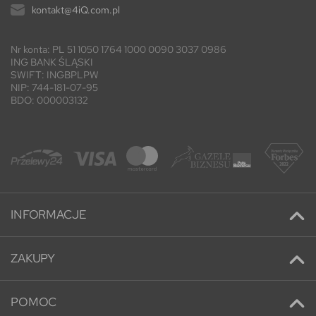
kontakt@4iQ.com.pl
Nr konta: PL 51 1050 1764 1000 0090 3037 0986
ING BANK ŚLĄSKI
SWIFT: INGBPLPW
NIP: 744-181-07-95
BDO: 000003132
INFORMACJE
Kontakt
ZAKUPY
Promocje
Adresy
Nowe produkty
POMOC
Historia zamówień
Najczęściej kupowane