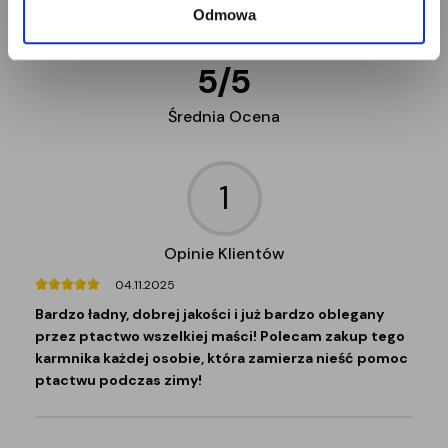
Odmowa
5
/
5
Średnia Ocena
1
Opinie Klientów
04.11.2025
Bardzo ładny, dobrej jakości i już bardzo oblegany
przez ptactwo wszelkiej maści! Polecam zakup tego
karmnika każdej osobie, która zamierza nieść pomoc
ptactwu podczas zimy!