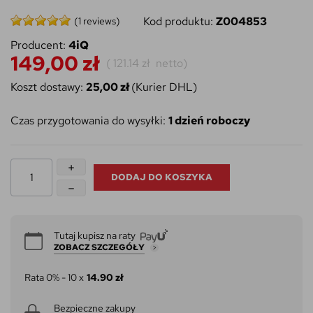
Kod produktu:
Z004853
(1 reviews)
Producent:
4iQ
149,00 zł
(
121.14 zł
netto)
Koszt dostawy:
25,00 zł
(Kurier DHL)
Czas przygotowania do wysyłki:
1 dzień roboczy
DODAJ DO KOSZYKA
Tutaj kupisz na raty
ZOBACZ SZCZEGÓŁY
Rata 0% - 10 x
14.90 zł
Bezpieczne zakupy