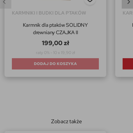
KARMNIKI I BUDKI DLA PTAKÓW
KAR
Karmnik dla ptaków SOLIDNY
drewniany CZAJKA II
199,00 zł
raty 0% - 10 x 19,90 zł
DODAJ DO KOSZYKA
Zobacz także