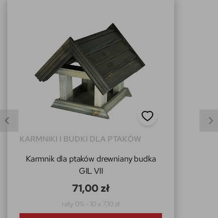
KARMNIKI I BUDKI DLA PTAKÓW
Karmnik dla ptaków drewniany budka
GIL VII
71,00 zł
raty 0% - 10 x 7,10 zł