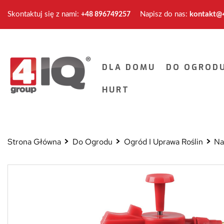
Skontaktuj się z nami:
Napisz do nas:
kontakt@4
+48 896749257
DLA DOMU
DO OGROD
HURT
Strona Główna
Do Ogrodu
Ogród I Uprawa Roślin
Na