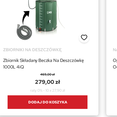
ZBIORNIKI NA DESZCZÓWKĘ
N
Zbiornik Składany Beczka Na Deszczówkę
O
1000L 4iQ
O
469,00 zł
279,00 zł
raty 0% - 10 x 27,90 zł
DODAJ DO KOSZYKA