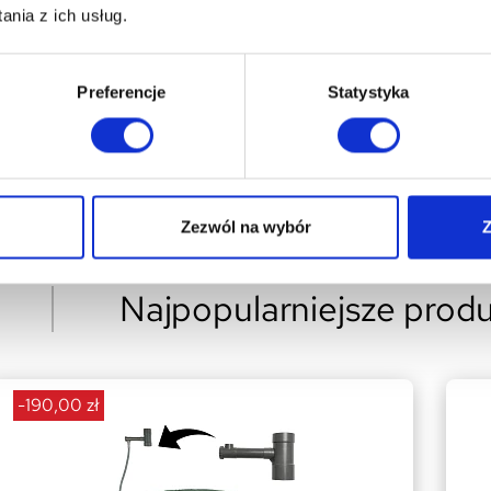
nąć uszkodzenia.
nia z ich usług.
orozji.
ysokiej temperaturze.
Preferencje
Statystyka
Zezwól na wybór
Z
Najpopularniejsze produ
-190,00 zł