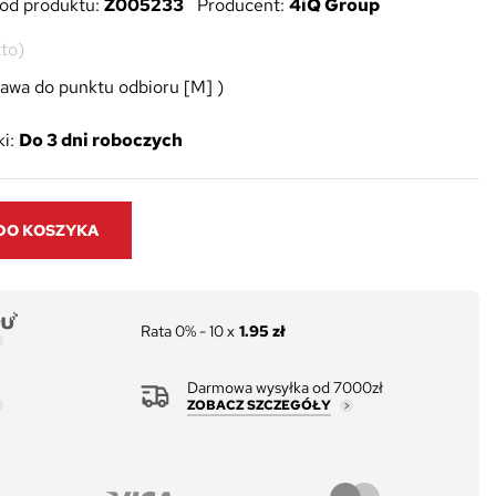
od produktu:
Z005233
Producent:
4iQ Group
to)
awa do punktu odbioru [M] )
i:
Do 3 dni roboczych
DO KOSZYKA
Rata 0% - 10 x
1.95 zł
Darmowa wysyłka od 7000zł
ZOBACZ SZCZEGÓŁY