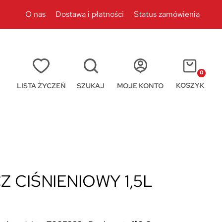
O nas
Dostawa i płatności
Status zamówienia
0
KOSZYK
LISTA ŻYCZEŃ
SZUKAJ
MOJE KONTO
 CIŚNIENIOWY 1,5L