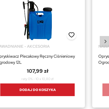
AWADNIANIE - AKCESORIA
NAWA
pryskiwacz Plecakowy Ręczny Ciśnieniowy
Oprys
grodowy 12L
Ogro
107,99 zł
raty 0% - 10 x 10,80 zł
DODAJ DO KOSZYKA