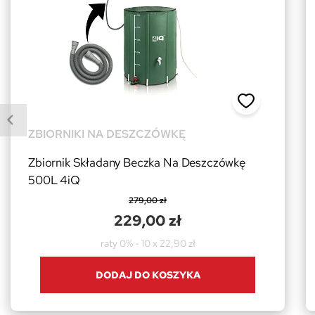
ZBIORNIKI NA DESZCZÓWKĘ
Zbiornik Składany Beczka Na Deszczówkę
500L 4iQ
279,00 zł
229,00 zł
raty 0% - 10 x 22,90 zł
DODAJ DO KOSZYKA