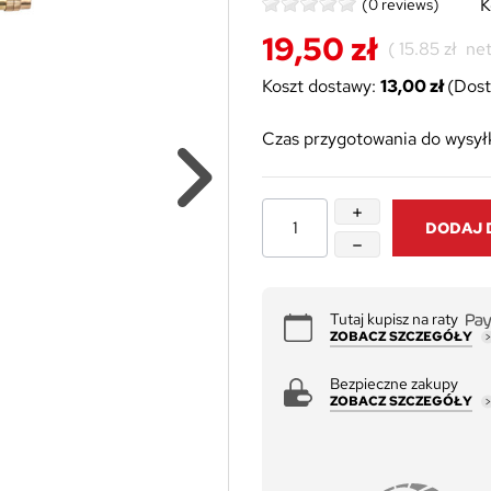
K
(0 reviews)
19,50 zł
(
15.85 zł
net
Koszt dostawy:
13,00 zł
(Dost
Czas przygotowania do wysyłk
DODAJ 
Tutaj kupisz na raty
ZOBACZ SZCZEGÓŁY
Bezpieczne zakupy
ZOBACZ SZCZEGÓŁY