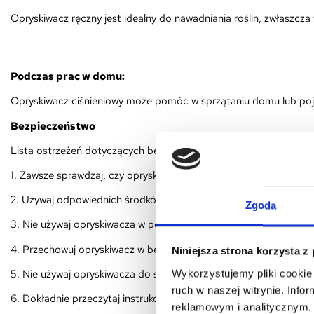
Opryskiwacz ręczny jest idealny do nawadniania roślin, zwłaszcza 
Podczas prac w domu:
Opryskiwacz ciśnieniowy może pomóc w sprzątaniu domu lub po
Bezpieczeństwo
Lista ostrzeżeń dotyczących bezpieczeństwa opryskiwaczy opa
1. Zawsze sprawdzaj, czy opryskiwacz jest szczelny przed użycie
2. Używaj odpowiednich środków ochrony osobistej (rękawice, m
Zgoda
3. Nie używaj opryskiwacza w pobliżu dzieci i zwierząt.
4. Przechowuj opryskiwacz w bezpiecznym miejscu, niedostępnym d
Niniejsza strona korzysta z
5. Nie używaj opryskiwacza do substancji łatwopalnych lub wybu
Wykorzystujemy pliki cookie 
ruch w naszej witrynie. Inf
6. Dokładnie przeczytaj instrukcję przed użyciem, żeby zapobiec 
reklamowym i analitycznym. 