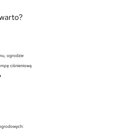
 warto?
mu, ogrodzie
ompę ciśnieniową
o
 ogrodowych: