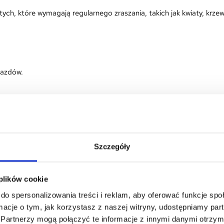
tych, które wymagają regularnego zraszania, takich jak kwiaty, krze
jazdów.
rta o wymagania Rozporządzenia (UE) 2023/988 w sprawie ogólne
m. Wyciek substancji chemicznych może być szkodliwy.
aska, okulary) podczas pracy z opryskiwaczem.
Szczegóły
la dzieci i zwierząt.
 plików cookie
chowych.
do spersonalizowania treści i reklam, aby oferować funkcje sp
ormacje o tym, jak korzystasz z naszej witryny, udostępniamy p
nieprawidłowej eksploatacji.
Partnerzy mogą połączyć te informacje z innymi danymi otrzym