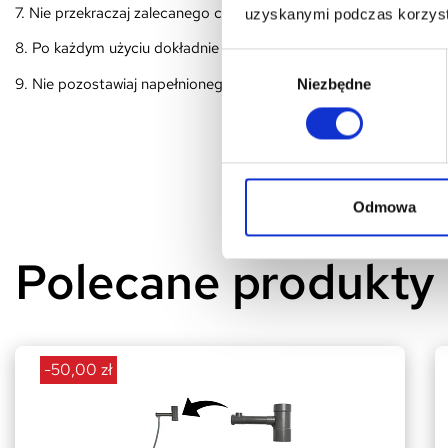
7. Nie przekraczaj zalecanego ciśnienia w opryskiwaczu, aby unik
uzyskanymi podczas korzysta
8. Po każdym użyciu dokładnie oczyść opryskiwacz, aby uniknąć k
Wybór
9. Nie pozostawiaj napełnionego opryskiwacza na słońcu lub w w
Niezbędne
zgody
Odmowa
Polecane produkty
-50,00 zł