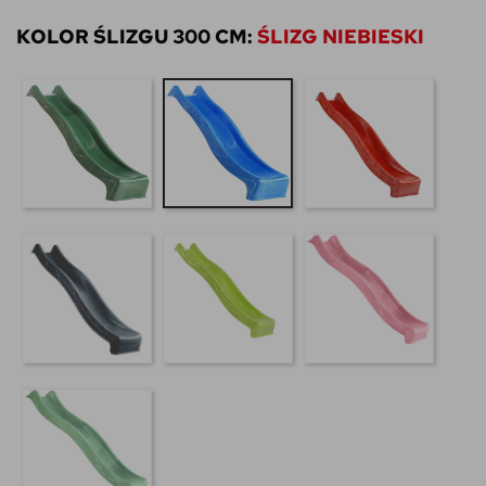
KOLOR ŚLIZGU 300 CM:
ŚLIZG NIEBIESKI
Ślizg ciemny zielony
Ślizg czerwony
Ślizg niebieski
Ślizg antracytowy
ślizg limonka
Ślizg pastelowy róż
Ślizg pastelowa zieleń