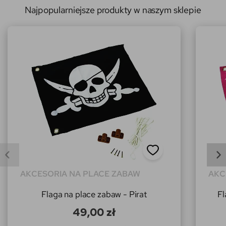
Najpopularniejsze produkty w naszym sklepie
AKCESORIA NA PLACE ZABAW
AKC
Flaga na place zabaw - Pirat
Fl
49,00 zł