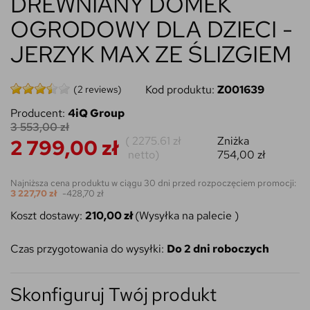
DREWNIANY DOMEK
OGRODOWY DLA DZIECI -
JERZYK MAX ZE ŚLIZGIEM
Kod produktu:
Z001639
(2 reviews)
Producent:
4iQ Group
3 553,00 zł
(
2275.61 zł
Zniżka
2 799,00 zł
netto)
754,00 zł
Najniższa cena produktu w ciągu 30 dni przed rozpoczęciem promocji:
3 227,70 zł
-428,70 zł
Koszt dostawy:
210,00 zł
(Wysyłka na palecie )
Czas przygotowania do wysyłki:
Do 2 dni roboczych
Skonfiguruj Twój produkt