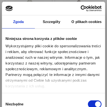
Zgoda
Szczegóły
O plikach cookies
Tak, zamawiam
Tak, zamawiam
dodatkowo szaro-rożowy
dodatkowo szary Namiot
Namiot Tipi
Tipi
Niniejsza strona korzysta z plików cookie
126,00 zł
215,00 zł
126,00 zł
215,00 zł
Zapisz się na newsletter
Wykorzystujemy pliki cookie do spersonalizowania treści
[Rabat 89,00 zł przy zakupie
[Rabat 89,00 zł przy zakupie
i odbierz
razem]
razem]
i reklam, aby oferować funkcje społecznościowe i
Zobacz produkt
Zobacz produkt
5% RABATU
analizować ruch w naszej witrynie. Informacje o tym, jak
korzystasz z naszej witryny, udostępniamy partnerom
na pierwsze zakupy!
społecznościowym, reklamowym i analitycznym.
Partnerzy mogą połączyć te informacje z innymi danymi
otrzymanymi od Ciebie lub uzyskanymi podczas
korzystania z ich usług.
Wybór
Tak, zamawiam
Niezbędne
zgody
dodatkowo biało-szary