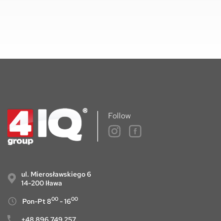
Follow
ul. Mierosławskiego 6
14-200 Iława
00
00
Pon-Pt 8
- 16
+48 896 749 257