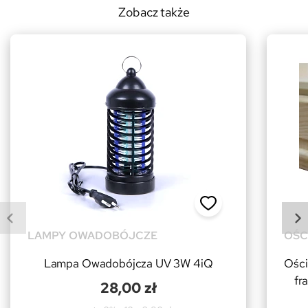
Zobacz także
LAMPY OWADOBÓJCZE
OŚC
Lampa Owadobójcza UV 3W 4iQ
Ości
fr
28,00 zł