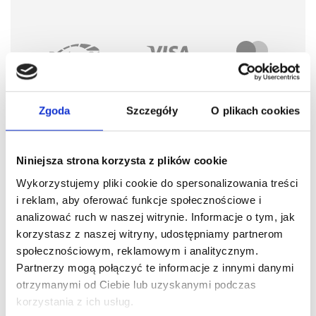
Opis
Szczegóły produktu
Zgoda
Szczegóły
O plikach cookies
Opinie o produkcie
Niniejsza strona korzysta z plików cookie
Skrzydła "Loft" wykonane są z litego i klejonego drewna
Wykorzystujemy pliki cookie do spersonalizowania treści
sosnowego.
i reklam, aby oferować funkcje społecznościowe i
analizować ruch w naszej witrynie. Informacje o tym, jak
Ramiaki (elementy pionowe) to sezonowane, klejone, sęczne
korzystasz z naszej witryny, udostępniamy partnerom
drewno sosnowe.
społecznościowym, reklamowym i analitycznym.
Partnerzy mogą połączyć te informacje z innymi danymi
Wypełnienia ram stanowią deski, podobnie jak ramiaki
otrzymanymi od Ciebie lub uzyskanymi podczas
wykonane z klejonego drewna sosny.
korzystania z ich usług.