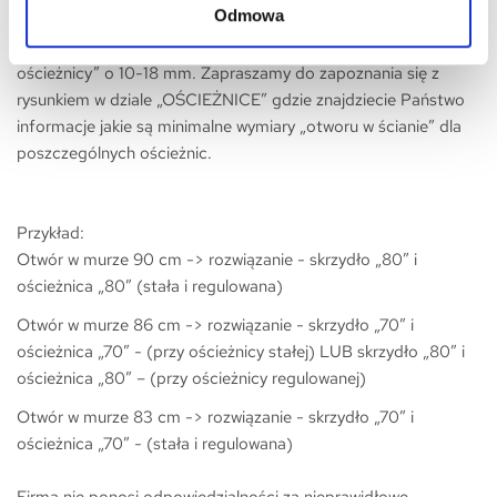
Odmowa
prosimy zwrócić uwagę, że szerokość otworu montażowego,
MUSI być większa niż „szerokość skrzydła” i „rozmiar
ościeżnicy” o 10-18 mm. Zapraszamy do zapoznania się z
rysunkiem w dziale „OŚCIEŻNICE” gdzie znajdziecie Państwo
informacje jakie są minimalne wymiary „otworu w ścianie” dla
poszczególnych ościeżnic.
Przykład:
Otwór w murze 90 cm -> rozwiązanie - skrzydło „80” i
ościeżnica „80” (stała i regulowana)
Otwór w murze 86 cm -> rozwiązanie - skrzydło „70” i
ościeżnica „70” - (przy ościeżnicy stałej) LUB skrzydło „80” i
ościeżnica „80” – (przy ościeżnicy regulowanej)
Otwór w murze 83 cm -> rozwiązanie - skrzydło
„70” i
ościeżnica „70” - (
stała i regulowana
)