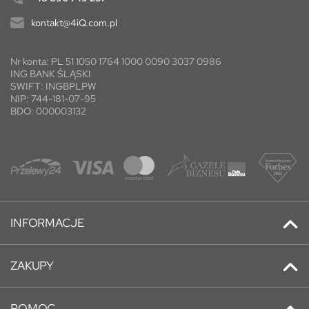
kontakt@4iQ.com.pl
Nr konta: PL 51 1050 1764 1000 0090 3037 0986
ING BANK ŚLĄSKI
SWIFT: INGBPLPW
NIP: 744-181-07-95
BDO: 000003132
INFORMACJE
Kontakt
ZAKUPY
Promocje
Adresy
Nowe produkty
POMOC