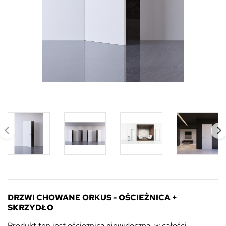
DRZWI CHOWANE ORKUS - OŚCIEŻNICA +
SKRZYDŁO
Produkt ten jest ościeżnicą niewidoczną, w całości