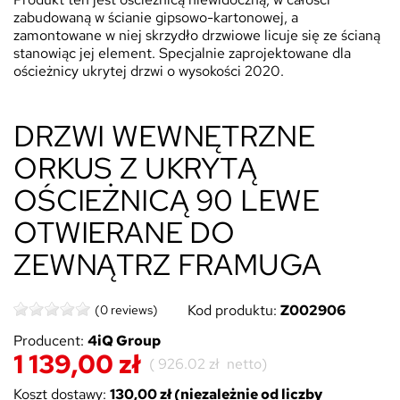
zabudowaną w ścianie gipsowo-kartonowej, a
zamontowane w niej skrzydło drzwiowe licuje się ze ścianą
stanowiąc jej element. Specjalnie zaprojektowane dla
ościeżnicy ukrytej drzwi o wysokości 2020.
DRZWI WEWNĘTRZNE
ORKUS Z UKRYTĄ
OŚCIEŻNICĄ 90 LEWE
OTWIERANE DO
ZEWNĄTRZ FRAMUGA
Kod produktu:
Z002906
(0 reviews)
Producent:
4iQ Group
1 139,00 zł
(
926.02 zł
netto)
Koszt dostawy:
130,00 zł (niezależnie od liczby