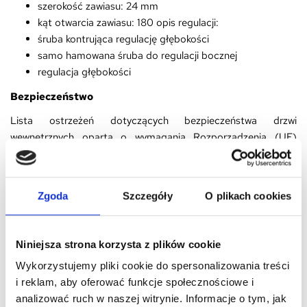
szerokość zawiasu: 24 mm
kąt otwarcia zawiasu: 180 opis regulacji:
śruba kontrująca regulację głębokości
samo hamowana śruba do regulacji bocznej
regulacja głębokości
Bezpieczeństwo
Lista ostrzeżeń dotyczących bezpieczeństwa drzwi
wewnętrznych oparta o wymagania Rozporządzenia (UE)
2023/988 w sprawie ogólnego bezpieczeństwa produktów
(GPSR):
* Montaż i instalacja:
Zgoda
Szczegóły
O plikach cookies
* Upewnij się, że drzwi są montowane zgodnie z instrukcją
producenta. Nieprawidłowy montaż może prowadzić do
Niniejsza strona korzysta z plików cookie
wypadków.
Wykorzystujemy pliki cookie do spersonalizowania treści
* Sprawdź, czy zawiasy i okucia są prawidłowo zamocowane i
i reklam, aby oferować funkcje społecznościowe i
regularnie je konserwuj.
analizować ruch w naszej witrynie. Informacje o tym, jak