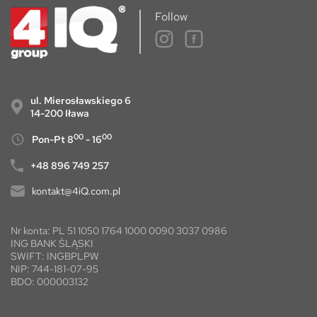
Follow
ul. Mierosławskiego 6
14-200 Iława
00
00
Pon-Pt 8
- 16
+48 896 749 257
kontakt@4iQ.com.pl
Nr konta: PL 51 1050 1764 1000 0090 3037 0986
ING BANK ŚLĄSKI
SWIFT: INGBPLPW
NIP: 744-181-07-95
BDO: 000003132