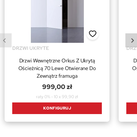
DRZWI UKRYTE
DRZ
Drzwi Wewnętrzne Orkus Z Ukrytą
D
Ościeżnicą 70 Lewe Otwierane Do
O
Zewnątrz framuga
999,00 zł
raty 0% - 10 x 99,90 zł
KONFIGURUJ