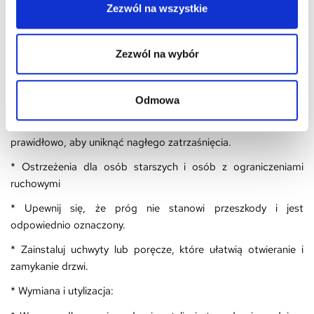
Zezwól na wszystkie
* Czyść drzwi środkami przeznaczonymi do danego materiału,
aby uniknąć jego uszkodzenia.
Zezwól na wybór
* Dodatkowe zagrożenia:
* W przypadku drzwi z elementami szklanymi, upewnij się, że
szkło jest hartowane lub bezpieczne.
Odmowa
* Jeśli drzwi posiadają samozamykacz, sprawdź, czy działa
prawidłowo, aby uniknąć nagłego zatrzaśnięcia.
* Ostrzeżenia dla osób starszych i osób z ograniczeniami
ruchowymi
* Upewnij się, że próg nie stanowi przeszkody i jest
odpowiednio oznaczony.
* Zainstaluj uchwyty lub poręcze, które ułatwią otwieranie i
zamykanie drzwi.
* Wymiana i utylizacja: