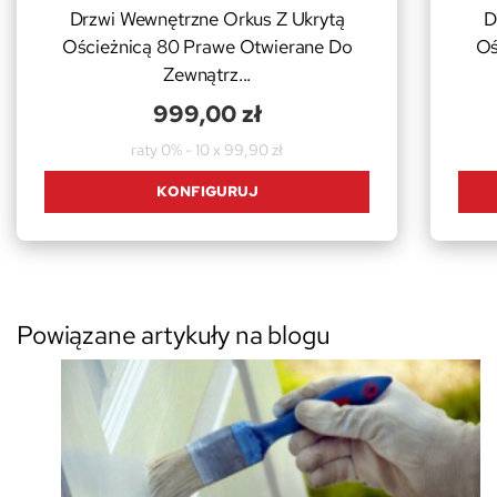
Drzwi Wewnętrzne Orkus Z Ukrytą
D
Ościeżnicą 80 Prawe Otwierane Do
Oś
Zewnątrz...
999,00 zł
raty 0% - 10 x 99,90 zł
KONFIGURUJ
Powiązane artykuły na blogu