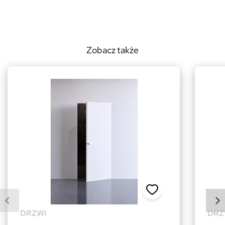
Zobacz także
DRZWI
DRZ