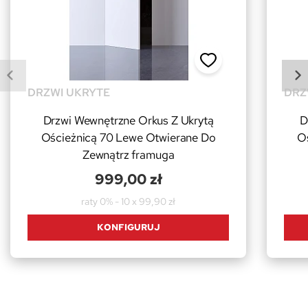
DRZWI UKRYTE
DRZ
Drzwi Wewnętrzne Orkus Z Ukrytą
D
Ościeżnicą 70 Lewe Otwierane Do
O
Zewnątrz framuga
999,00 zł
raty 0% - 10 x 99,90 zł
KONFIGURUJ