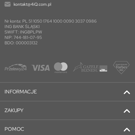
kontakt@4iQ.com.pl
Nr konta: PL 51 1050 1764 1000 0090 3037 0986
ING BANK ŚLĄSKI
SWIFT: INGBPLPW
NIP: 744-181-07-95
BDO: 000003132
INFORMACJE
Kontakt
ZAKUPY
Promocje
Adresy
Nowe produkty
POMOC
Historia zamówień
Najczęściej kupowane