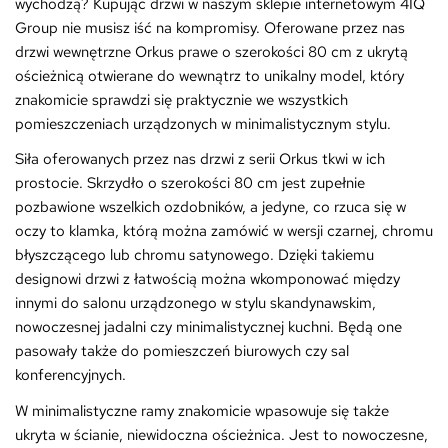
wychodzą? Kupując drzwi w naszym sklepie internetowym 4IQ
Group nie musisz iść na kompromisy. Oferowane przez nas
drzwi wewnętrzne Orkus prawe o szerokości 80 cm z ukrytą
ościeżnicą otwierane do wewnątrz to unikalny model, który
znakomicie sprawdzi się praktycznie we wszystkich
pomieszczeniach urządzonych w minimalistycznym stylu.
Siła oferowanych przez nas drzwi z serii Orkus tkwi w ich
prostocie. Skrzydło o szerokości 80 cm jest zupełnie
pozbawione wszelkich ozdobników, a jedyne, co rzuca się w
oczy to klamka, którą można zamówić w wersji czarnej, chromu
błyszczącego lub chromu satynowego. Dzięki takiemu
designowi drzwi z łatwością można wkomponować między
innymi do salonu urządzonego w stylu skandynawskim,
nowoczesnej jadalni czy minimalistycznej kuchni. Będą one
pasowały także do pomieszczeń biurowych czy sal
konferencyjnych.
W minimalistyczne ramy znakomicie wpasowuje się także
ukryta w ścianie, niewidoczna ościeżnica. Jest to nowoczesne,