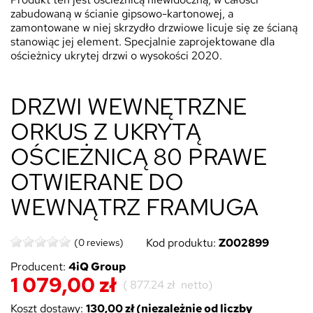
zabudowaną w ścianie gipsowo-kartonowej, a
zamontowane w niej skrzydło drzwiowe licuje się ze ścianą
stanowiąc jej element. Specjalnie zaprojektowane dla
ościeżnicy ukrytej drzwi o wysokości 2020.
DRZWI WEWNĘTRZNE
ORKUS Z UKRYTĄ
OŚCIEŻNICĄ 80 PRAWE
OTWIERANE DO
WEWNĄTRZ FRAMUGA
Kod produktu:
Z002899
(0 reviews)
Producent:
4iQ Group
1 079,00 zł
(
877.24 zł
netto)
Koszt dostawy:
130,00 zł (niezależnie od liczby