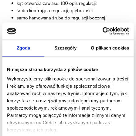
kąt otwarcia zawiasu: 180 opis regulacji:
śruba kontrująca regulację głębokości
samo hamowana śruba do regulacji bocznej
regulacja głębokości
Bezpieczeństwo
Lista ostrzeżeń dotyczących bezpieczeństwa drzwi
Zgoda
Szczegóły
O plikach cookies
wewnętrznych oparta o wymagania Rozporządzenia (UE)
2023/988 w sprawie ogólnego bezpieczeństwa produktów
(GPSR):
Niniejsza strona korzysta z plików cookie
* Montaż i instalacja:
Wykorzystujemy pliki cookie do spersonalizowania treści
i reklam, aby oferować funkcje społecznościowe i
* Upewnij się, że drzwi są montowane zgodnie z instrukcją
analizować ruch w naszej witrynie. Informacje o tym, jak
producenta. Nieprawidłowy montaż może prowadzić do
korzystasz z naszej witryny, udostępniamy partnerom
wypadków.
społecznościowym, reklamowym i analitycznym.
* Sprawdź, czy zawiasy i okucia są prawidłowo zamocowane i
Partnerzy mogą połączyć te informacje z innymi danymi
regularnie je konserwuj.
otrzymanymi od Ciebie lub uzyskanymi podczas
korzystania z ich usług.
* Użytkowanie: