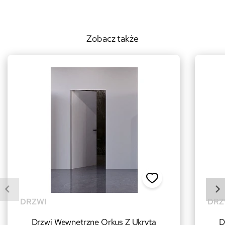
Zobacz także
DRZWI
DRZ
Drzwi Wewnętrzne Orkus Z Ukrytą
D