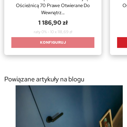
Ościeżnicą 70 Prawe Otwierane Do
O
Wewnątrz...
1 186,90 zł
raty 0% - 10 x 118,69 zł
KONFIGURUJ
Powiązane artykuły na blogu