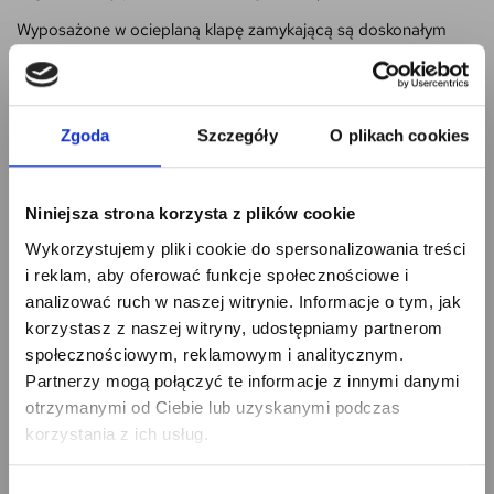
Wyposażone w ocieplaną klapę zamykającą są doskonałym
rozwiązaniem również w pomieszczeniach nieocieplanych.
4STEP: EXTREME to wygoda,
bezpieczeństwo i estetyczny
Zgoda
Szczegóły
O plikach cookies
wygląd.
Dokładamy wszelkich starań by zakupione przedmioty dotarły
Niniejsza strona korzysta z plików cookie
Zapisz się na newsletter
do Państwa jak
najszybciej
, i co najważniejsze, by dotarły
w
Wykorzystujemy pliki cookie do spersonalizowania treści
całości.
i odbierz
i reklam, aby oferować funkcje społecznościowe i
5% RABATU
Do pakowania wykorzystujemy
folię
,
karton
oraz
płytę
analizować ruch w naszej witrynie. Informacje o tym, jak
ochronną
i
styropian
.
korzystasz z naszej witryny, udostępniamy partnerom
na pierwsze zakupy!
społecznościowym, reklamowym i analitycznym.
Jest dla nas oczywiste, że oczekujecie Państwo
produktu
Partnerzy mogą połączyć te informacje z innymi danymi
pełnowartościowego
i tak Państwu dostarczymy.
otrzymanymi od Ciebie lub uzyskanymi podczas
W zestawie otrzymują Państwo
kompletne schody
(skrzynia,
korzystania z ich usług.
klapa z zamkiem, drabina, okucia) wraz z
prętem do
otwierania zamka.
Wybór