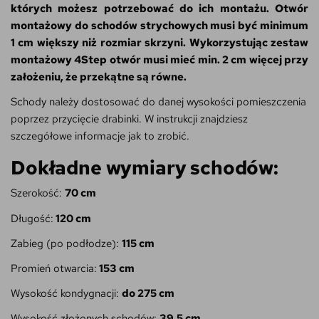
których możesz potrzebować do ich montażu.
Otwór
montażowy do schodów strychowych musi być minimum
1 cm większy niż rozmiar skrzyni. Wykorzystując zestaw
montażowy 4Step otwór musi mieć min. 2 cm więcej przy
założeniu, że przekątne są równe.
Schody należy dostosować do danej wysokości pomieszczenia
poprzez przycięcie drabinki. W instrukcji znajdziesz
szczegółowe informacje jak to zrobić.
Dokładne wymiary schodów:
Szerokość:
7
0 cm
Długość:
120 cm
Zabieg (po podłodze):
115
cm
Promień otwarcia:
153 cm
Wysokość kondygnacji:
do 275 cm
Wysokość złożonych schodów:
39,5 cm