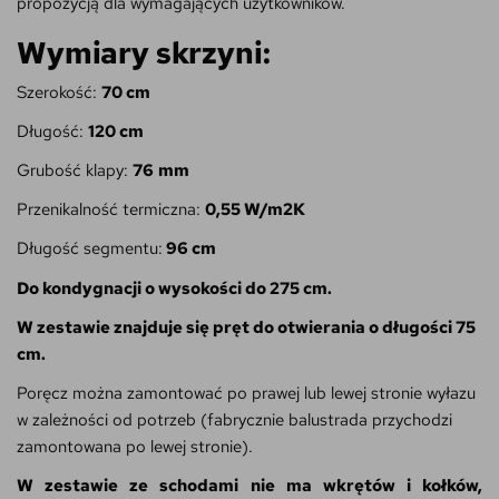
propozycją dla wymagających użytkowników.
Wymiary skrzyni:
Szerokość:
7
0 cm
Długość:
12
0 cm
Grubość klapy:
76
mm
Przenikalność termiczna:
0,55 W/m2K
Długość segmentu:
96 cm
Do kondygnacji o wysokości do 275 cm.
W zestawie znajduje się pręt do otwierania o długości 75
cm.
Poręcz można zamontować po prawej lub lewej stronie wyłazu
w zależności od potrzeb (fabrycznie balustrada przychodzi
zamontowana po lewej stronie).
W zestawie ze schodami nie ma wkrętów i kołków,