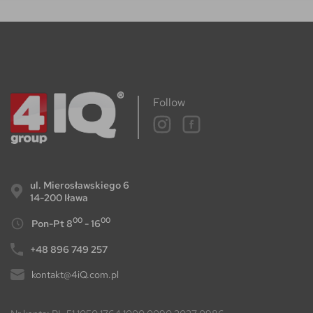
Follow
ul. Mierosławskiego 6
14-200 Iława
00
00
Pon-Pt 8
- 16
+48 896 749 257
kontakt@4iQ.com.pl