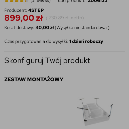
Kod produktu:
Z006133
(3 reviews)
Producent:
4STEP
899,00 zł
(
730.89 zł
netto)
Koszt dostawy:
40,00 zł
(Wysyłka niestandardowa )
Czas przygotowania do wysyłki:
1 dzień roboczy
Skonfiguruj Twój produkt
ZESTAW MONTAŻOWY