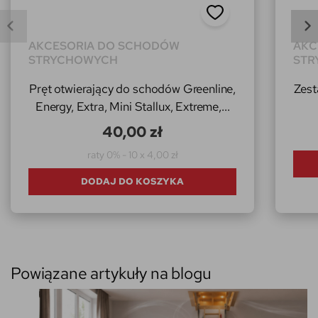
AKCESORIA DO SCHODÓW
AKC
STRYCHOWYCH
STR
Pręt otwierający do schodów Greenline,
Zes
Energy, Extra, Mini Stallux, Extreme,...
40,00 zł
raty 0% - 10 x 4,00 zł
DODAJ DO KOSZYKA
Powiązane artykuły na blogu