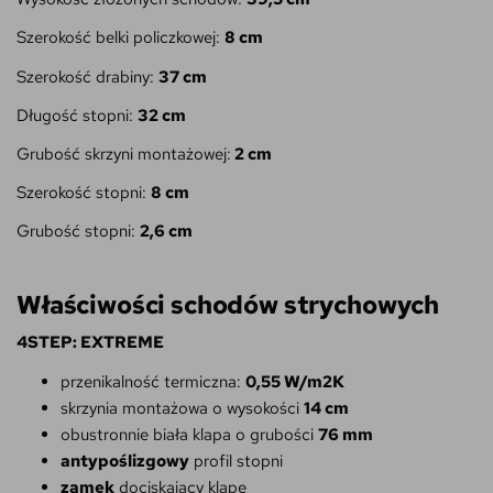
Szerokość belki policzkowej:
8 cm
Szerokość drabiny:
37 cm
Długość stopni:
32 cm
Grubość skrzyni montażowej:
2 cm
Szerokość stopni:
8 cm
Grubość stopni:
2,6 cm
Właściwości schodów strychowych
4STEP: EXTREME
przenikalność termiczna:
0,55 W/m2K
skrzynia montażowa o wysokości
14 cm
obustronnie biała klapa o grubości
76 mm
antypoślizgowy
profil stopni
zamek
dociskający klapę