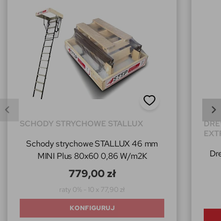
SCHODY STRYCHOWE STALLUX
DRE
EXT
Schody strychowe STALLUX 46 mm
Dr
MINI Plus 80x60 0,86 W/m2K
779,00 zł
raty 0% - 10 x 77,90 zł
KONFIGURUJ