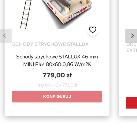
SCHODY STRYCHOWE STALLUX
DRE
EXT
Schody strychowe STALLUX 46 mm
MINI Plus 80x60 0,86 W/m2K
779,00 zł
raty 0% - 10 x 77,90 zł
KONFIGURUJ