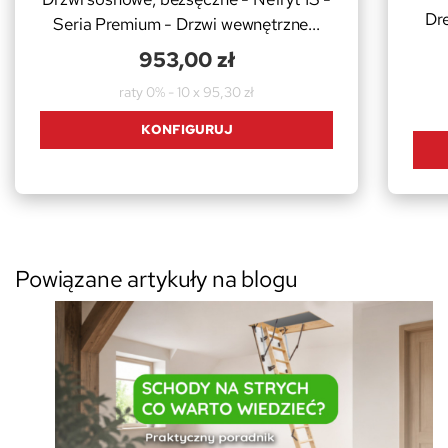
Dr
Seria Premium - Drzwi wewnętrzne...
953,00 zł
raty 0% - 10 x 95,30 zł
KONFIGURUJ
Powiązane artykuły na blogu