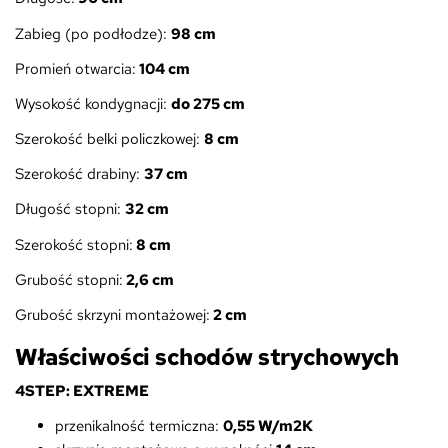
Zabieg (po podłodze):
98
cm
Promień otwarcia:
104 cm
Wysokość kondygnacji:
do 275 cm
Szerokość belki policzkowej:
8 cm
Szerokość drabiny:
37 cm
Długość stopni:
32 cm
Szerokość stopni:
8 cm
Grubość stopni:
2,6 cm
Grubość skrzyni montażowej:
2 cm
Właściwości schodów strychowych
4STEP: EXTREME
przenikalność termiczna:
0,55 W/m2K