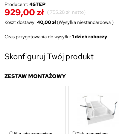
Producent:
4STEP
929,00 zł
(
755.28 zł
netto)
Koszt dostawy:
40,00 zł
(Wysyłka niestandardowa )
Czas przygotowania do wysyłki:
1 dzień roboczy
Skonfiguruj Twój produkt
ZESTAW MONTAŻOWY
Nie, nie zamawiam
Tak, zamawiam