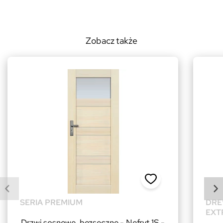
Zobacz także
SERIA PREMIUM
DRE
EXT
Drzwi sosnowe, bezsęczne - Nefryt 1S -