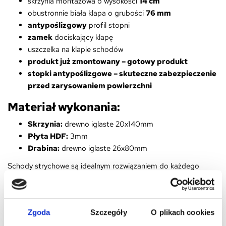
skrzynia montażowa o wysokości
14 cm
obustronnie biała klapa o grubości
76 mm
antypoślizgowy
profil stopni
zamek
dociskający klapę
uszczelka na klapie schodów
produkt już zmontowany – gotowy produkt
stopki antypoślizgowe – skuteczne zabezpieczenie
przed zarysowaniem powierzchni
Materiał wykonania:
Skrzynia:
drewno iglaste 20x140mm
Płyta HDF:
3mm
Drabina:
drewno iglaste 26x80mm
Schody strychowe są idealnym rozwiązaniem do każdego
pomieszczenia, nawet eleganckiego salonu, gdyż nieużywane
skrywają się pod zamkniętą w suficie klapą.
Kiedy zachodzi taka potrzeba, bez trudu można je sprawnie i
Zgoda
Szczegóły
O plikach cookies
bezawaryjnie rozłożyć.