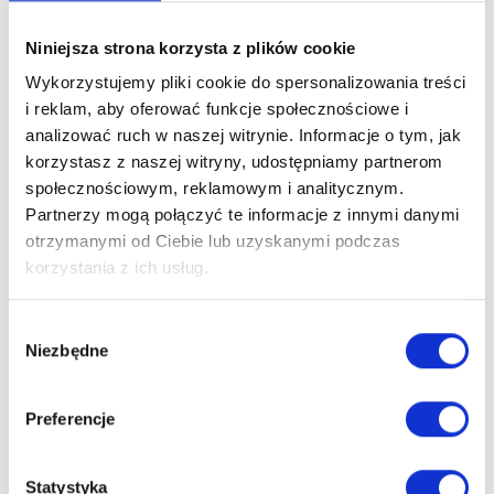
Eleganckie i funkcjonalne schody
4STEP:
Niniejsza strona korzysta z plików cookie
EXTREME
dostępne są w wersji trzy lub cztero
segmentowej
(w zależności od wymiarów).
Wykorzystujemy pliki cookie do spersonalizowania treści
i reklam, aby oferować funkcje społecznościowe i
Wyposażone w ocieplaną klapę zamykającą są doskonałym
analizować ruch w naszej witrynie. Informacje o tym, jak
rozwiązaniem również w pomieszczeniach nieocieplanych.
korzystasz z naszej witryny, udostępniamy partnerom
4STEP: EXTREME to wygoda,
społecznościowym, reklamowym i analitycznym.
Partnerzy mogą połączyć te informacje z innymi danymi
bezpieczeństwo i estetyczny
otrzymanymi od Ciebie lub uzyskanymi podczas
wygląd.
korzystania z ich usług.
Dokładamy wszelkich starań by zakupione przedmioty dotarły
do Państwa jak
najszybciej
, i co najważniejsze, by dotarły
w
Wybór
całości.
Niezbędne
zgody
Do pakowania wykorzystujemy
folię
,
karton
oraz
płytę
ochronną
i
styropian
.
Preferencje
Jest dla nas oczywiste, że oczekujecie Państwo
produktu
pełnowartościowego
i tak Państwu dostarczymy.
Statystyka