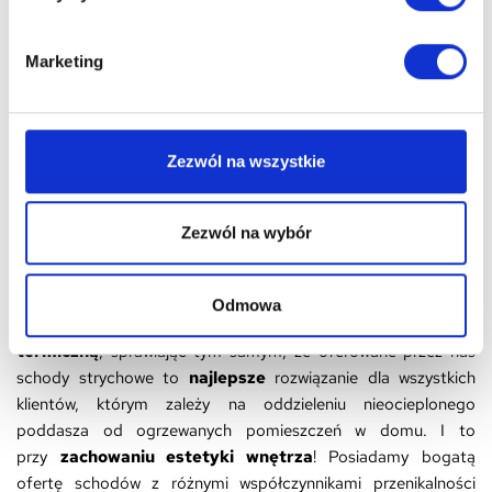
W zestawie otrzymują Państwo
kompletne schody
(skrzynia,
klapa z zamkiem, drabina, okucia) wraz z
prętem do
Marketing
otwierania zamka.
Szukasz modelu o innych parametrach? Zapraszamy do
zapoznania się z naszą bogatą ofertą schodów
Zezwól na wszystkie
strychowych.
Przenikalność termiczna
- jest to współczynnik który
wskazuje wielkość straty ciepła spowodowaną różnicą
Zezwól na wybór
temperatur wewnątrz i zewnątrz pomieszczenia dlatego:
Nasze schody strychowe
zapewniają gwarancję ciepła i
Odmowa
komfortu. Odpowiednia budowa zapewnia
doskonałą izolację
termiczną
, sprawiając tym samym, że oferowane przez nas
schody strychowe to
najlepsze
rozwiązanie dla wszystkich
klientów, którym zależy na oddzieleniu nieocieplonego
poddasza od ogrzewanych pomieszczeń w domu. I to
przy
zachowaniu estetyki wnętrza
! Posiadamy bogatą
ofertę schodów z różnymi współczynnikami przenikalności