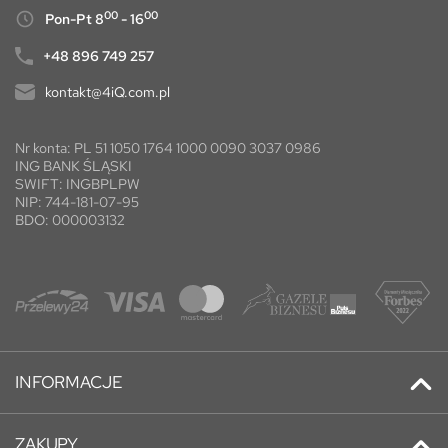
00
00
Pon-Pt 8
- 16
+48 896 749 257
kontakt@4iQ.com.pl
Nr konta: PL 51 1050 1764 1000 0090 3037 0986
ING BANK ŚLĄSKI
SWIFT: INGBPLPW
NIP: 744-181-07-95
BDO: 000003132
INFORMACJE
Kontakt
ZAKUPY