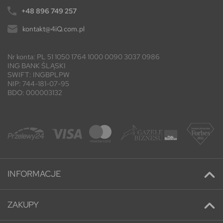
+48 896 749 257
kontakt@4iQ.com.pl
Nr konta: PL 51 1050 1764 1000 0090 3037 0986
ING BANK ŚLĄSKI
SWIFT: INGBPLPW
NIP: 744-181-07-95
BDO: 000003132
INFORMACJE
Kontakt
ZAKUPY
Promocje
Adresy