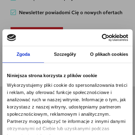
Newsletter powiadomi Cię o nowych ofertach
CREATE ACCOUNT
Zgoda
Szczegóły
O plikach cookies
Niniejsza strona korzysta z plików cookie
Zapisz się na newsletter
Wykorzystujemy pliki cookie do spersonalizowania treści
i odbierz
i reklam, aby oferować funkcje społecznościowe i
Newsletter
5% RABATU
analizować ruch w naszej witrynie. Informacje o tym, jak
korzystasz z naszej witryny, udostępniamy partnerom
na pierwsze zakupy!
społecznościowym, reklamowym i analitycznym.
Partnerzy mogą połączyć te informacje z innymi danymi
Zapisz się i bądź na bieżąco
otrzymanymi od Ciebie lub uzyskanymi podczas