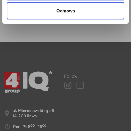
informacji handlowych drogą elektroniczną.
Odmowa
Follow
ul. Mierosławskiego 6
14-200 Iława
00
00
Pon-Pt 8
- 16