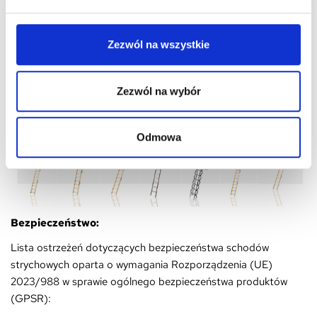
ofertę schodów z różnymi współczynnikami przenikalności
termicznej (W/m2K), dzięki czemu
z łatwością
dopasujesz
nasze schody strychowe do swoich potrzeb.
Zezwól na wszystkie
Zezwól na wybór
Odmowa
Bezpieczeństwo:
Lista ostrzeżeń dotyczących bezpieczeństwa schodów
strychowych oparta o wymagania Rozporządzenia (UE)
2023/988 w sprawie ogólnego bezpieczeństwa produktów
(GPSR):