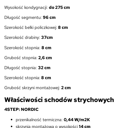
Wysokość kondygnacji:
do 275 cm
Długość segmentu:
96
cm
Szerokość belki policzkowej:
8 cm
Szerokość drabiny:
37cm
Szerokość stopnia:
8 cm
Grubość stopnia:
2,6 cm
Długość stopnia:
32 cm
Szerokość stopnia:
8 cm
Grubość skrzyni montażowej:
2 cm
Właściwości schodów strychowych
4STEP: NORDIC
przenikalność termiczna:
0,44 W/m2K
skrzynia montażowa o wysokości
14 cm