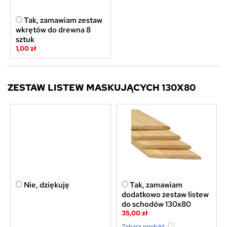
Tak, zamawiam zestaw
wkrętów do drewna 8
sztuk
1,00 zł
ZESTAW LISTEW MASKUJĄCYCH 130X80
Nie, dziękuję
Tak, zamawiam
dodatkowo zestaw listew
do schodów 130x80
35,00 zł
Zobacz produkt