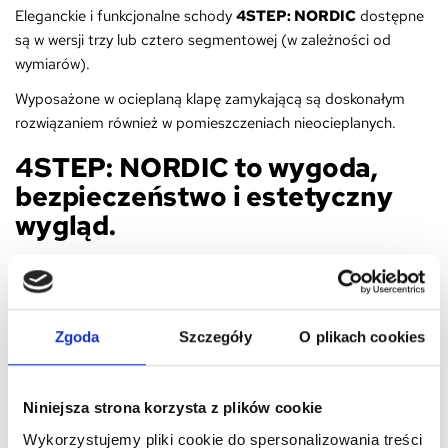
Eleganckie i funkcjonalne schody
4STEP: NORDIC
dostępne
są w wersji trzy lub cztero segmentowej (w zależności od
wymiarów).
Wyposażone w ocieplaną klapę zamykającą są doskonałym
rozwiązaniem również w pomieszczeniach nieocieplanych.
4STEP: NORDIC to wygoda,
bezpieczeństwo i estetyczny
wygląd.
Dokładamy wszelkich starań by zakupione przedmioty dotarły
do Państwa jak
najszybciej
, i co najważniejsze, by dotarły
w
całości.
Zgoda
Szczegóły
O plikach cookies
Do pakowania wykorzystujemy
folię
,
karton
oraz
płytę
ochronną
i
styropian
.
Jest dla nas oczywiste, że oczekujecie Państwo
produktu
Niniejsza strona korzysta z plików cookie
pełnowartościowego
i tak Państwu dostarczymy
(w
Wykorzystujemy pliki cookie do spersonalizowania treści