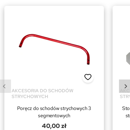
AKCESORIA DO SCHODÓW
AKC
STRYCHOWYCH
STR
Poręcz do schodów strychowych 3
Sto
segmentowych
s
40,00 zł