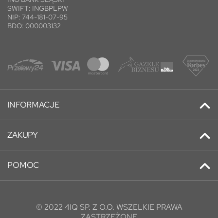
SWIFT: INGBPLPW
NIP: 744-181-07-95
BDO: 000003132
INFORMACJE
Kontakt
ZAKUPY
Promocje
Adresy
Nowe produkty
POMOC
Historia zamówień
Najczęściej kupowane
O nas
Informacje osobiste
O nas
Blog
Konto klienta
Regulamin
© 2022 4IQ SP. Z O.O. WSZELKIE PRAWA
FAQ
ZASTRZEŻONE