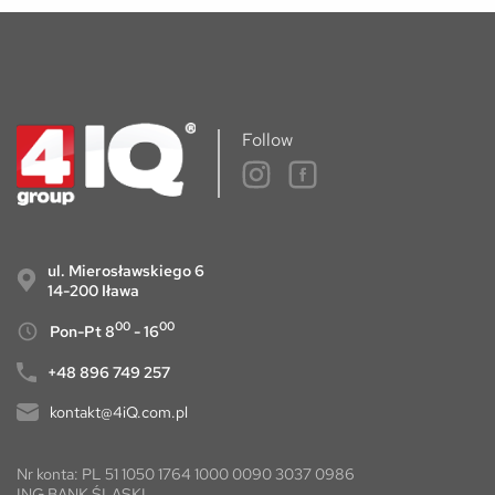
Follow
ul. Mierosławskiego 6
14-200 Iława
00
00
Pon-Pt 8
- 16
+48 896 749 257
kontakt@4iQ.com.pl
Nr konta: PL 51 1050 1764 1000 0090 3037 0986
ING BANK ŚLĄSKI