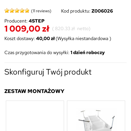
Kod produktu:
Z006026
(11 reviews)
Producent:
4STEP
1 009,00 zł
(
820.33 zł
netto)
Koszt dostawy:
40,00 zł
(Wysyłka niestandardowa )
Czas przygotowania do wysyłki:
1 dzień roboczy
Skonfiguruj Twój produkt
ZESTAW MONTAŻOWY