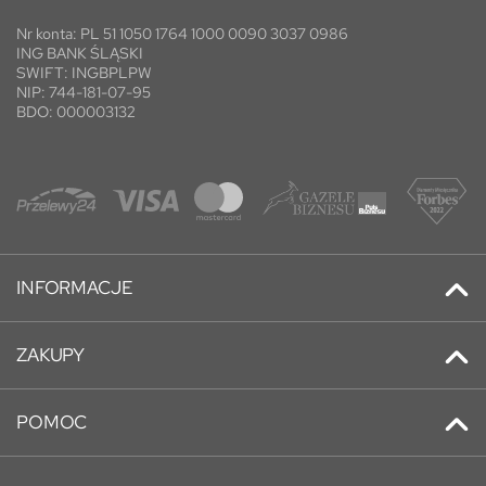
Nr konta: PL 51 1050 1764 1000 0090 3037 0986
ING BANK ŚLĄSKI
SWIFT: INGBPLPW
NIP: 744-181-07-95
BDO: 000003132
INFORMACJE
Kontakt
ZAKUPY
Promocje
Adresy
Nowe produkty
POMOC
Historia zamówień
Najczęściej kupowane
O nas
Informacje osobiste
O nas