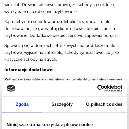
wiele lat. Drewno sosnowe sprawia, że schody są solidne i
wytrzymałe na codzienne użytkowanie.
Kąt nachylenia schodów oraz głębokość stopnia są tak
dostosowane, że gwarantują komfortowe i bezpieczne ich
użytkowanie. Dodatkowe bezpieczeństwo zapewnia poręcz.
Sprawdzą się w domkach letniskowych, na poddasze mało
użytkowe, wyjście na antresolę, schody tymczasowe lub jako
klasyczne schody na strych.
Informacje dodatkowe:
Schody młynarskie z zabiegiem, ze względów bezpieczeństwa
produktu,
wysyłamy w dwóch przesyłkach.
Część prostą wysyłamy
przesyłką dłużycową
, część
zabiegową wysyłamy
osobną przesyłką AMBRO.
Zgoda
Szczegóły
O plikach cookies
Jeżeli kupujesz za pobraniem - kwota pobrania zostanie
proporcjonalnie rozdzielona
na obie przesyłki.
Niniejsza strona korzysta z plików cookie