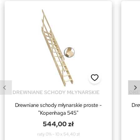
DREWNIANE SCHODY MŁYNARSKIE
DRE
Drewniane schody młynarskie proste -
Dre
"Kopenhaga 545"
544,00 zł
raty 0% - 10 x 54,40 zł