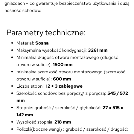
gniazdach - co gwarantuje bezpieczeństwo użytkowania i dużą
nośność schodów.
Parametry techniczne:
Materiał:
Sosna
Maksymalna wysokość kondygnacji:
3261 mm
Minimalna długość otworu montażowego
(długość
otworu w suficie)
:
1500 mm
minimalna szerokość otworu montażowego
(szerokość
otworu w suficie)
:
600 mm
Liczba stopni:
12 + 3 zabiegowe
Szerokość schodów: bez poręczy/ z poręczą:
545 / 572
mm
Stopnie: grubość / szerokość / głębokość:
27 x 515 x
142 mm
Wysokość stopnia:
218 mm
Policzki(boczne wangi) : grubość / szerokość / długość: