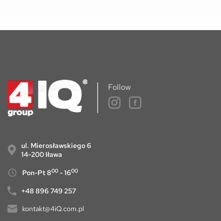
Follow
ul. Mierosławskiego 6
14-200 Iława
00
00
Pon-Pt 8
- 16
+48 896 749 257
kontakt@4iQ.com.pl