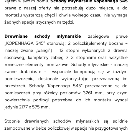
kątem w swoim domu.
Schody młynarskie Kopenhaga 545
prawe z naszej oferty nie potrzebują dużo miejsca, a do
montażu wystarczą chęci i chwila wolnego czasu, nie wymaga
żadnych specjalistycznych narzędzi.
Drewniane schody młynarskie
zabiegowe prawe
„KOPENHAGA 545” stanowią: 2 policzki
(elementy boczne –
inaczej zwane „wangi”)
i 12 stopni wykonanych z drewna
sosnoweg, kompletny zabieg z 3 stopniami oraz wszystkie
konieczne elementy montażowe. Schody młynarskie - inaczej
zwane drabiniaste - wspaniale komponują się w każdym
pomieszczeniu, doskonale wykorzystując przeznaczoną im
przestrzeń. Schody "Kopenhaga 545" przeznaczone są do
pomieszczeń przy różnicy poziomów 3261 mm, przy czym
powierzchnia podłogi potrzebna do ich montażu wynosi
jedynie 2177 x 575 mm.
Stopnie drewnianych schodów młynarskich są solidnie
zamocowane w belce policzkowej w specjalnie przygotowanych