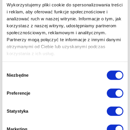
Bezpieczeństwo:
Wykorzystujemy pliki cookie do spersonalizowania treści
Lista ostrzeżeń dotyczących bezpieczeństwa schodów
i reklam, aby oferować funkcje społecznościowe i
strychowych oparta o wymagania Rozporządzenia (UE)
analizować ruch w naszej witrynie. Informacje o tym, jak
2023/988 w sprawie ogólnego bezpieczeństwa produktów
korzystasz z naszej witryny, udostępniamy partnerom
(GPSR):
społecznościowym, reklamowym i analitycznym.
Partnerzy mogą połączyć te informacje z innymi danymi
Upewnij się, że schody są prawidłowo zamocowane i
otrzymanymi od Ciebie lub uzyskanymi podczas
zabezpieczone przed użyciem. Sprawdź stan techniczny
korzystania z ich usług.
schodów, w tym stabilność i sprawność mechanizmów. Nie
przekraczaj dopuszczalnego obciążenia schodów.
Wybór
Używaj schodów tylko na stabilnym i równym
Niezbędne
zgody
podłożu. Zabezpiecz obszar wokół schodów przed dostępem
osób trzecich podczas ich użytkowania.
Preferencje
Zachowaj ostrożność podczas wchodzenia i schodzenia,
zwłaszcza w obuwiu o śliskiej podeszwie.
Statystyka
Ryzyko urazów: Podczas składania i rozkładania schodów,
uważaj, aby nie przytrzasnąć palców lub innych części
Marketing
ciała. Noś odpowiednie obuwie ochronne podczas korzystania