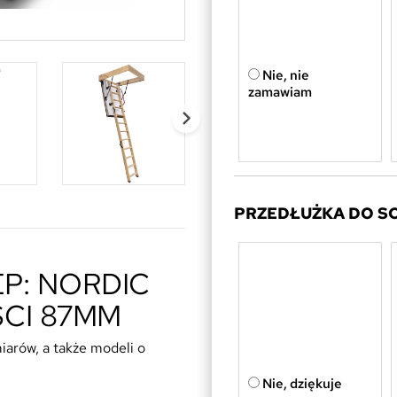
Nie, nie
zamawiam
PRZEDŁUŻKA DO S
P: NORDIC
ŚCI 87MM
arów, a także modeli o
Nie, dziękuje