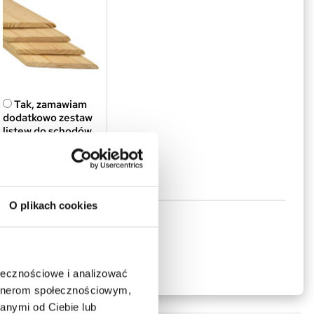
Tak, zamawiam
dodatkowo zestaw
listew do schodów
130x60
35,00 zł
Zobacz produkt
O plikach cookies
J DO KOSZYKA
ołecznościowe i analizować
artnerom społecznościowym,
anymi od Ciebie lub