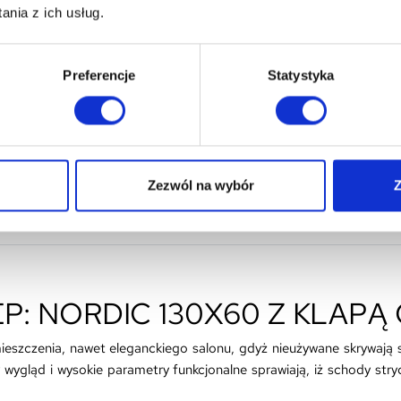
nia z ich usług.
Tutaj kupisz na raty
ZOBACZ SZCZEGÓŁY
Preferencje
Statystyka
Bezpieczne zakupy
ZOBACZ SZCZEGÓŁY
Zezwól na wybór
Z
Opinie o produkcie
: NORDIC 130X60 Z KLAPĄ
zczenia, nawet eleganckiego salonu, gdyż nieużywane skrywają si
y wygląd i wysokie parametry funkcjonalne sprawiają, iż schody st