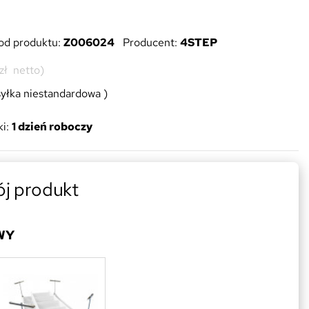
od produktu:
Z006024
Producent:
4STEP
zł
netto)
yłka niestandardowa )
i:
1 dzień roboczy
ój produkt
WY