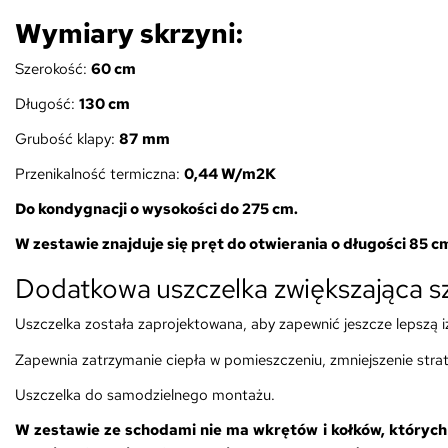
Wymiary skrzyni:
Szerokość:
6
0 cm
Długość:
130
cm
Grubość klapy:
87
mm
Przenikalność termiczna:
0,44 W/m2K
Do kondygnacji o wysokości do 275 cm.
W zestawie znajduje się pręt do otwierania o długości 85 c
Dodatkowa uszczelka zwiększająca 
Uszczelka została zaprojektowana, aby zapewnić jeszcze lepszą iz
Zapewnia zatrzymanie ciepła w pomieszczeniu, zmniejszenie strat
Uszczelka do samodzielnego montażu.
W zestawie ze schodami nie ma wkrętów i kołków, któryc