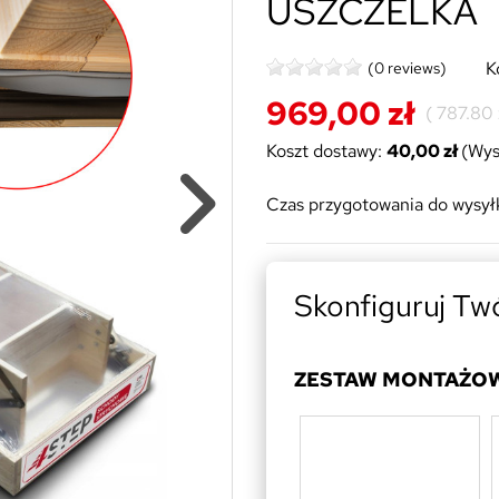
USZCZELKA
K
(0 reviews)
969,00 zł
(
787.80 
Koszt dostawy:
40,00 zł
(Wys
Czas przygotowania do wysyłk
Skonfiguruj Tw
ZESTAW MONTAŻO