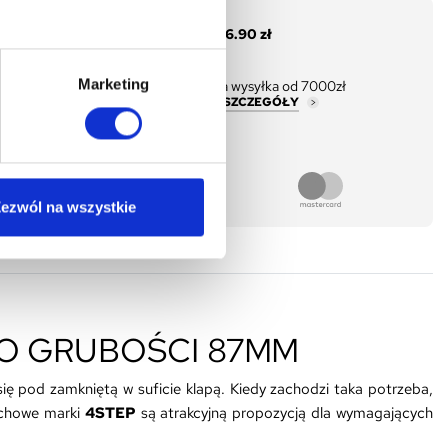
Rata 0% - 10 x
96.90 zł
Marketing
Darmowa wysyłka od 7000zł
ZOBACZ SZCZEGÓŁY
ezwól na wszystkie
 O GRUBOŚCI 87MM
ę pod zamkniętą w suficie klapą. Kiedy zachodzi taka potrzeba,
rychowe marki
4STEP
są atrakcyjną propozycją dla wymagających