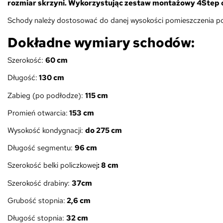
rozmiar skrzyni. Wykorzystując zestaw montażowy 4Step ot
Schody należy dostosować do danej wysokości pomieszczenia poprz
Dokładne wymiary schodów:
Szerokość:
6
0 cm
Długość:
130 cm
Zabieg (po podłodze):
115
cm
Promień otwarcia:
153 cm
Wysokość kondygnacji:
do 275 cm
Długość segmentu:
96
cm
Szerokość belki policzkowej
: 8 cm
Szerokość drabiny:
37cm
Grubość stopnia:
2,6 cm
Długość stopnia:
32 cm