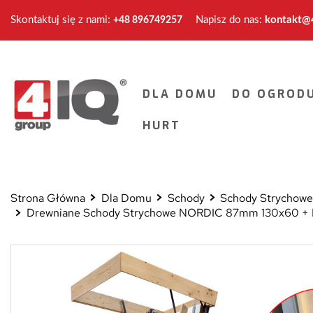
Skontaktuj się z nami:
Napisz do nas:
kontakt@4
+48 896749257
DLA DOMU
DO OGROD
HURT
Strona Główna
Dla Domu
Schody
Schody Strychow
Drewniane Schody Strychowe NORDIC 87mm 130x60 + D