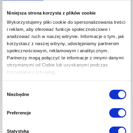
Niniejsza strona korzysta z plików cookie
Zapisz się do
Newslettera i
Wykorzystujemy pliki cookie do spersonalizowania treści
odbierz 5% rabatu!
i reklam, aby oferować funkcje społecznościowe i
Na bieżąco otrzymasz informacje o naszych nowościach i
analizować ruch w naszej witrynie. Informacje o tym, jak
promocjach.
korzystasz z naszej witryny, udostępniamy partnerom
społecznościowym, reklamowym i analitycznym.
Partnerzy mogą połączyć te informacje z innymi danymi
otrzymanymi od Ciebie lub uzyskanymi podczas
korzystania z ich usług.
Wybór
Niezbędne
zgody
Zapisz mnie
Preferencje
Wyrażam zgodę na przetwarzanie moich
danych osobowych w celach marketingowych
przez firmę 4iQ Group Sp. z o. o., zgodnie z
Statystyka