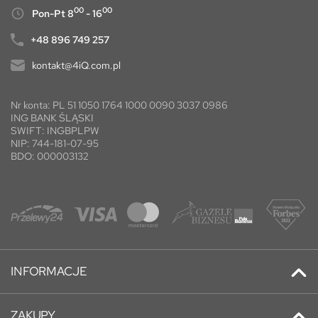
00
00
Pon-Pt 8
- 16
+48 896 749 257
kontakt@4iQ.com.pl
Nr konta: PL 51 1050 1764 1000 0090 3037 0986
ING BANK ŚLĄSKI
SWIFT: INGBPLPW
NIP: 744-181-07-95
BDO: 000003132
INFORMACJE
Kontakt
ZAKUPY