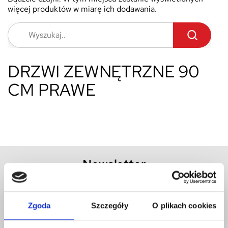
więcej produktów w miarę ich dodawania.
DRZWI ZEWNĘTRZNE 90
CM PRAWE
Newsletter
Zgoda
Szczegóły
O plikach cookies
Zapisz się i bądź na bieżąco