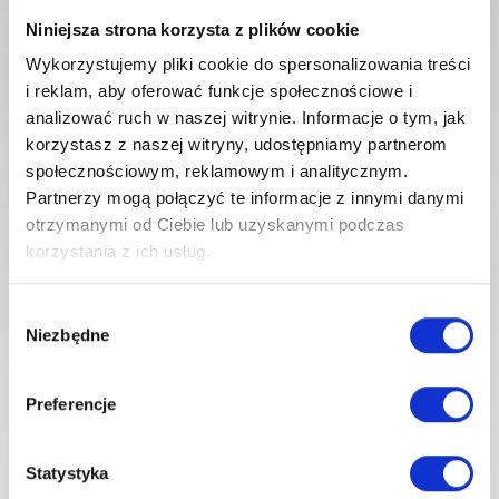
Zapisz się do
Newslettera i
Niniejsza strona korzysta z plików cookie
odbierz 5% rabatu!
Wykorzystujemy pliki cookie do spersonalizowania treści
i reklam, aby oferować funkcje społecznościowe i
Na bieżąco otrzymasz informacje o naszych nowościach i
promocjach.
analizować ruch w naszej witrynie. Informacje o tym, jak
korzystasz z naszej witryny, udostępniamy partnerom
społecznościowym, reklamowym i analitycznym.
Partnerzy mogą połączyć te informacje z innymi danymi
otrzymanymi od Ciebie lub uzyskanymi podczas
korzystania z ich usług.
Wybór
Niezbędne
zgody
Zapisz mnie
Preferencje
Wyrażam zgodę na przetwarzanie moich
danych osobowych w celach marketingowych
przez firmę 4iQ Group Sp. z o. o., zgodnie z
Ustawą z dnia 29.08.1997 r. o ochronie
Statystyka
danych osobowych, w tym na przesyłanie