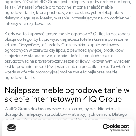
ogrodowe? Outlet 4IQ Group jest najlepszym potwierdzeniem tego,
że tak! W naszej ofercie promocyjnej można znaleźć meble
ogrodowe tanie, które pochodzą z nieco starszych kolekcji, ale w
dalszym ciągu są w idealnym stanie, pozwalającym na ich codzienne i
intensywne użytkowanie.
Kiedy warto kupować tańsze meble ogrodowe? Outlet to doskonała
okazja do tego, by kupić wysokiej jakości fotele i krzesła po sezonie
letnim. Oczywiście, jeśli zależy Ci na szybkim kupnie zestawów
ogrodowych w czerwcu czy lipcu, z pewnością więcej produktów
znajdziesz w standardowej ofercie. Jeżeli jednak chcesz się
przygotować na przyszłoroczny sezon grillowy, korzystnym wyjściem
jest kupowanie produktów jesienią lub na początku roku. To właśnie
wtedy w ofercie promocyjnej można znaleźć najlepsze meble
ogrodowe tanie.
Najlepsze meble ogrodowe tanie w
sklepie internetowym 4IQ Group
W 4IQ Group dokładamy wszelkich starań, by nasi klienci mieli
dostęp do najlepszych produktów w atrakcyjnych cenach. Dlatego
uruchomiliśmy internetowy outlet, w którym można znaleźć
najlepsze, estetyczne meble ogrodowe tanie. Co znajdziesz w naszej
ofercie produktów przecenionych?