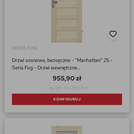
SERIA FOG
Drzwi sosnowe, bezsęczne - "Manhattan" 2S -
Seria Fog - Drzwi wewnętrzne...
955,90 zł
raty 0% - 10 x 95,59 zł
KONFIGURUJ