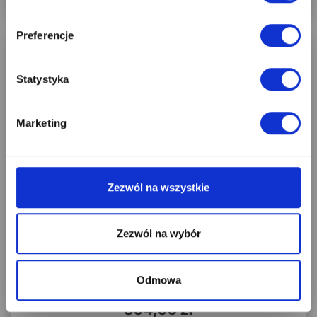
Wyrażam zgodę na przetwarzanie moich
danych osobowych w celach
Preferencje
marketingowych przez firmę 4iQ Group Sp.
z o. o., zgodnie z Ustawą z dnia
29.08.1997 r. o ochronie danych
osobowych, w tym na przesyłanie informacji
Statystyka
handlowych drogą elektroniczną.
ODBIERAM RABAT
Marketing
Rezygnuję z rabatu.
Zezwól na wszystkie
Zezwól na wybór
SERIA CLASSIC
Drzwi sosnowe, sęczne - Londyn Lux wersja 6S -
Odmowa
Seria Classic - Drzwi...
864,60 zł