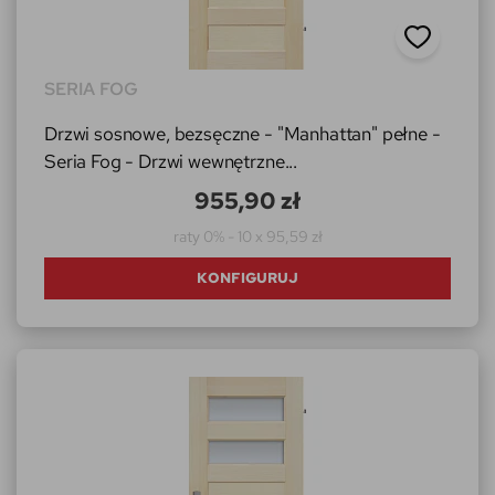
SERIA FOG
Drzwi sosnowe, bezsęczne - "Manhattan" pełne -
Seria Fog - Drzwi wewnętrzne...
955,90 zł
raty 0% - 10 x 95,59 zł
KONFIGURUJ