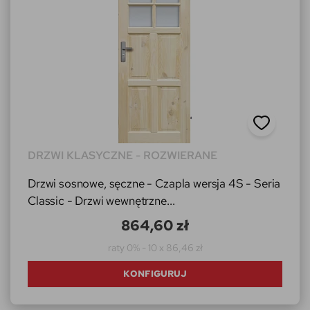
DRZWI KLASYCZNE - ROZWIERANE
Drzwi sosnowe, sęczne - Czapla wersja 4S - Seria
Classic - Drzwi wewnętrzne...
864,60 zł
raty 0% - 10 x 86,46 zł
KONFIGURUJ