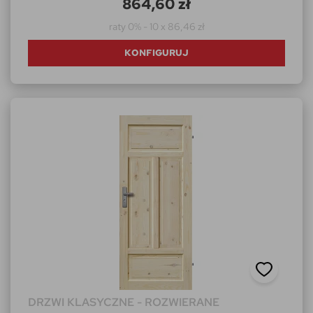
864,60 zł
raty 0% - 10 x 86,46 zł
KONFIGURUJ
DRZWI KLASYCZNE - ROZWIERANE