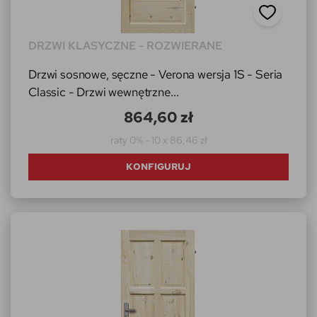
DRZWI KLASYCZNE - ROZWIERANE
Drzwi sosnowe, sęczne - Verona wersja 1S - Seria
Classic - Drzwi wewnętrzne...
864,60 zł
raty 0% - 10 x 86,46 zł
KONFIGURUJ