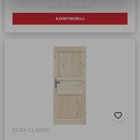
raty 0% - 10 x 86,46 zł
KONFIGURUJ
SERIA CLASSIC