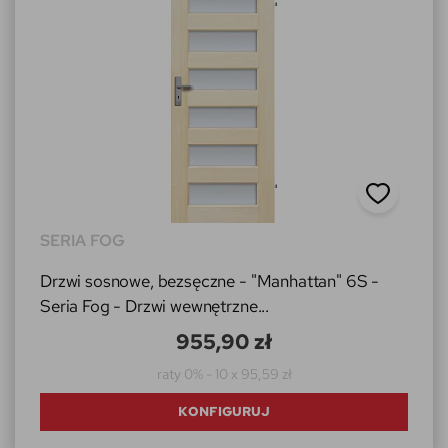
SERIA FOG
Drzwi sosnowe, bezsęczne - "Manhattan" 6S -
Seria Fog - Drzwi wewnętrzne...
955,90 zł
raty 0% - 10 x 95,59 zł
KONFIGURUJ