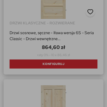
DRZWI KLASYCZNE - ROZWIERANE
Drzwi sosnowe, sęczne - Iława wersja 6S - Seria
Classic - Drzwi wewnętrzne...
864,60 zł
raty 0% - 10 x 86,46 zł
KONFIGURUJ