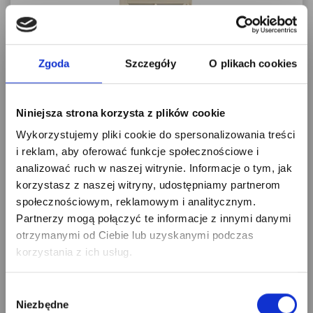
Zgoda
Szczegóły
O plikach cookies
Niniejsza strona korzysta z plików cookie
Zapisz się na newsletter
Wykorzystujemy pliki cookie do spersonalizowania treści
i odbierz
i reklam, aby oferować funkcje społecznościowe i
5% RABATU
analizować ruch w naszej witrynie. Informacje o tym, jak
SERIA CLASSIC
korzystasz z naszej witryny, udostępniamy partnerom
na pierwsze zakupy!
społecznościowym, reklamowym i analitycznym.
Drzwi sosnowe, sęczne - Londyn Lux wersja 4S-
Partnerzy mogą połączyć te informacje z innymi danymi
Seria Classic- Drzwi wewnętrzne...
otrzymanymi od Ciebie lub uzyskanymi podczas
864,60 zł
korzystania z ich usług.
raty 0% - 10 x 86,46 zł
Wybór
KONFIGURUJ
Niezbędne
zgody